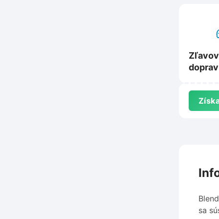
Zľavov
doprav
Panake
Získa
Inf
Blend
sa sú