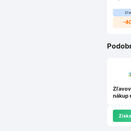
Zľa
-4
Podobn
Zľavov
nákup 
Získa