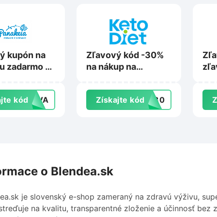
ý kupón na
Zľavový kód -30%
Zľa
u zadarmo na
na nákup na
zľa
ia.sk
KetoDiet.sk
Reh
jte kód
RAVA
Získajte kód
KD30
Z
ormace o Blendea.sk
ea.sk je slovenský e-shop zameraný na zdravú výživu, supe
streďuje na kvalitu, transparentné zloženie a účinnosť be