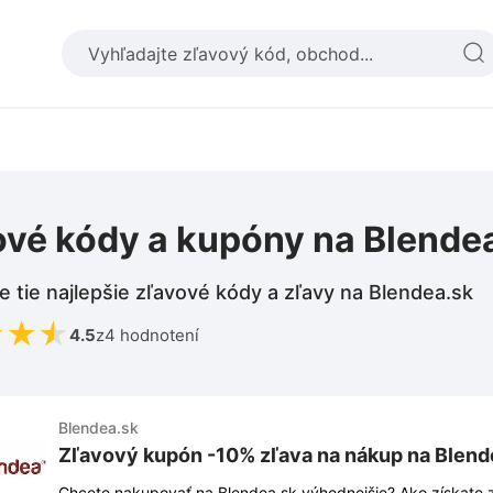
ové kódy a kupóny na Blende
e tie najlepšie zľavové kódy a zľavy na Blendea.sk
★
★
★
4.5
z
4 hodnotení
Blendea.sk
Zľavový kupón -10% zľava na nákup na Blend
Chcete nakupovať na Blendea.sk výhodnejšie? Ako získate