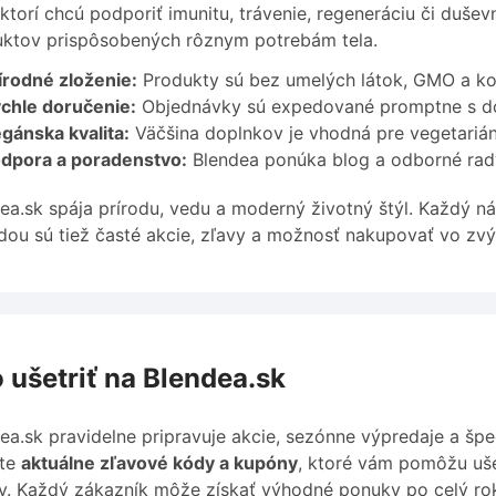
 ktorí chcú podporiť imunitu, trávenie, regeneráciu či duš
ktov prispôsobených rôznym potrebám tela.
írodné zloženie:
Produkty sú bez umelých látok, GMO a ko
chle doručenie:
Objednávky sú expedované promptne s do
gánska kvalita:
Väčšina doplnkov je vhodná pre vegetariá
dpora a poradenstvo:
Blendea ponúka blog a odborné rad
ea.sk spája prírodu, vedu a moderný životný štýl. Každý n
ou sú tiež časté akcie, zľavy a možnosť nakupovať vo zv
 ušetriť na Blendea.sk
ea.sk pravidelne pripravuje akcie, sezónne výpredaje a špe
ete
aktuálne zľavové kódy a kupóny
, ktoré vám pomôžu uše
y. Každý zákazník môže získať výhodné ponuky po celý ro