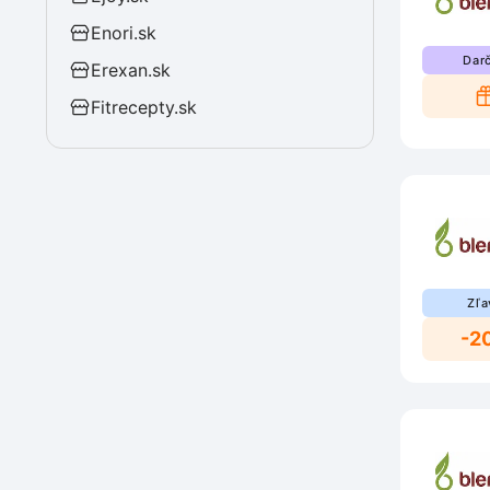
Enori.sk
Dar
Erexan.sk
Fitrecepty.sk
Zľa
-2