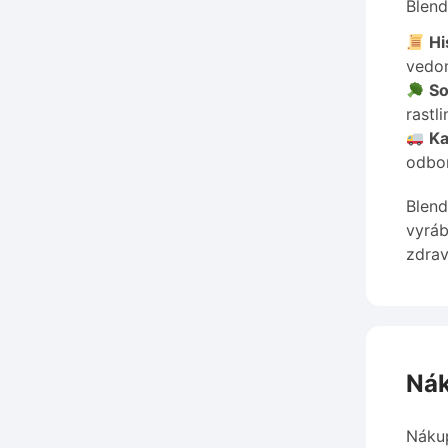
Blend
Hi
vedom
So
rastl
Ka
odbor
Blend
vyráb
zdrav
Nák
Nákup