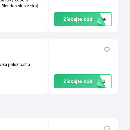
 Blendea.sk a získajte
dne novinky, akcie a
Získajte kód
exte
lú príležitosť a
Získajte kód
va10