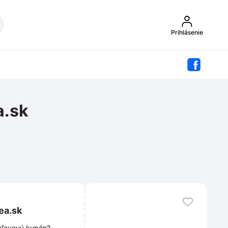
Prihlásenie
a.sk
ea.sk
 zľavový kupón?