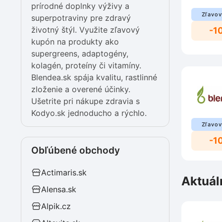
prírodné doplnky výživy a
Zľavov
superpotraviny pre zdravý
životný štýl. Využite zľavový
-1
kupón na produkty ako
supergreens, adaptogény,
kolagén, proteíny či vitamíny.
Blendea.sk spája kvalitu, rastlinné
zloženie a overené účinky.
Ušetrite pri nákupe zdravia s
Kodyo.sk jednoducho a rýchlo.
Zľavov
-1
Obľúbené obchody
Actimaris.sk
Aktuál
Alensa.sk
Alpik.cz