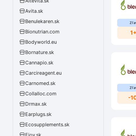
Altevita.sk
Avita.sk
Benulekaren.sk
Zľa
Bionutrian.com
1
Bodyworld.eu
Bornature.sk
Cannapio.sk
Carcireagent.eu
Carnomed.sk
Zľa
Collalloc.com
-1
Drmax.sk
Earplugs.sk
Ecosupplements.sk
Ejoy.sk