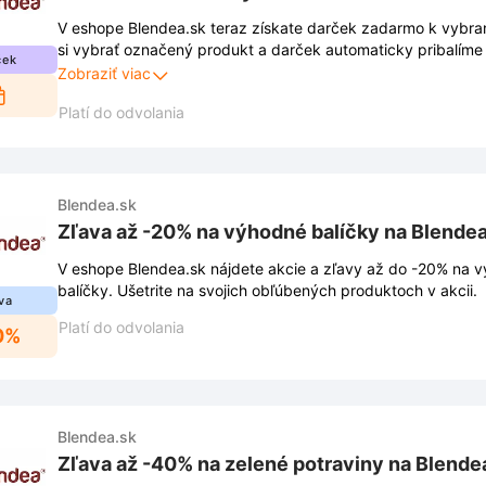
V eshope Blendea.sk teraz získate darček zadarmo k vybr
si vybrať označený produkt a darček automaticky pribalíme
ček
Nezabudnite, táto akcia platí len do vypredania zásob, tak 
Zobraziť viac
Platí do odvolania
Blendea.sk
Zľava až -20% na výhodné balíčky na Blendea
V eshope Blendea.sk nájdete akcie a zľavy až do -20% na 
balíčky. Ušetrite na svojich obľúbených produktoch v akcii.
va
Platí do odvolania
0%
Blendea.sk
Zľava až -40% na zelené potraviny na Blende