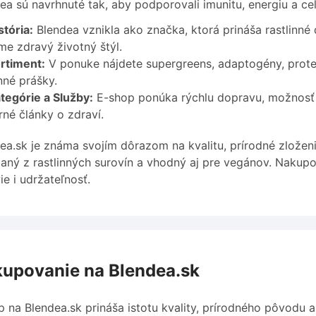
ea sú navrhnuté tak, aby podporovali imunitu, energiu a cel
stória:
Blendea vznikla ako značka, ktorá prináša rastlinné
e zdravý životný štýl.
rtiment:
V ponuke nájdete supergreens, adaptogény, proteí
inné prášky.
tegórie a Služby:
E-shop ponúka rýchlu dopravu, možnosť 
né články o zdraví.
ea.sk je známa svojím dôrazom na kvalitu, prírodné zloženi
aný z rastlinných surovín a vhodný aj pre vegánov. Naku
ie i udržateľnosť.
upovanie na Blendea.sk
 na Blendea.sk prináša istotu kvality, prírodného pôvodu 