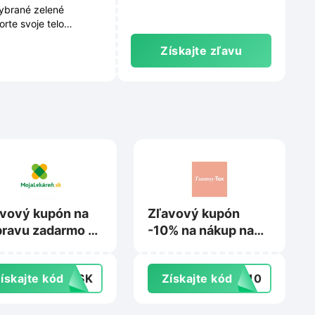
vybrané zelené
rte svoje telo
Získajte zľavu
vový kupón na
Zľavový kupón
ravu zadarmo na
-10% na nákup na
alekaren.sk
Tummytox.sk
ískajte kód
MOSK
Získajte kód
AJ10