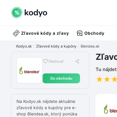
Zľavové kódy a zľavy
Obchody
Kodyo.sk
Zľavové kódy a kupóny
Blendea.sk
Zľav
Sledovať
Tu nájdet
★
★
Do obchodu
Na Kodyo.sk nájdete aktuálne
zľavové kódy a kupóny pre e-
shop Blendea.sk, ktorý ponúka