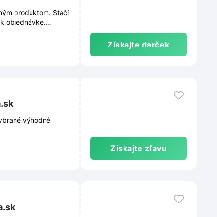
aným produktom. Stačí
 k objednávke.
neváhajte!
Získajte darček
.sk
vybrané výhodné
Získajte zľavu
a.sk