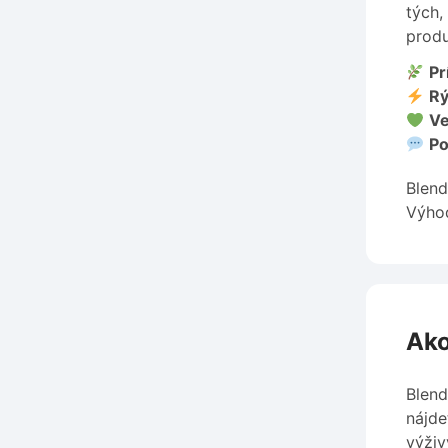
tých,
produ
Pr
Rý
Ve
Po
Blend
Výhod
Ako
Blend
nájd
výživ