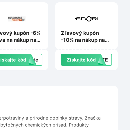
vový kupón -6%
Zľavový kupón
va na nákup na
-10% na nákup na
abilitacnepomocky.sk
Enori.sk
ískajte kód
exte
Získajte kód
AJTE
rpotraviny a prírodné doplnky stravy. Značka
z zbytočných chemických prísad. Produkty