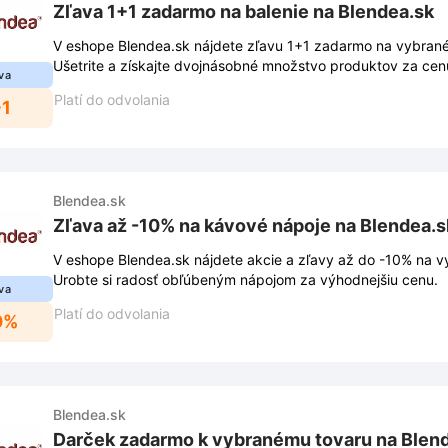
Zľava 1+1 zadarmo na balenie na Blendea.sk
V eshope Blendea.sk nájdete zľavu 1+1 zadarmo na vybrané 
Ušetrite a získajte dvojnásobné množstvo produktov za cen
va
Platí do odvolania
+1
Blendea.sk
Zľava až -10% na kávové nápoje na Blendea.s
V eshope Blendea.sk nájdete akcie a zľavy až do -10% na 
Urobte si radosť obľúbeným nápojom za výhodnejšiu cenu.
va
Platí do odvolania
0%
Blendea.sk
Darček zadarmo k vybranému tovaru na Blen