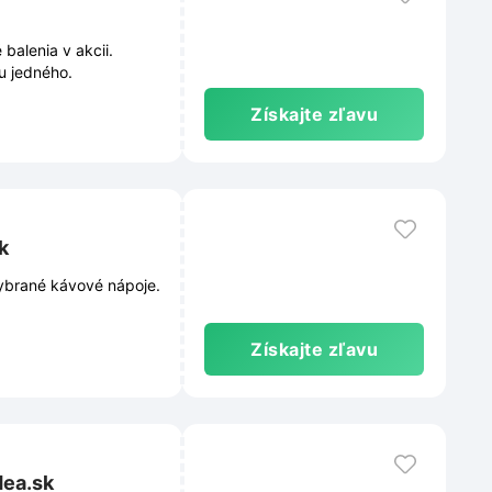
balenia v akcii.
u jedného.
Získajte zľavu
k
vybrané kávové nápoje.
Získajte zľavu
dea.sk