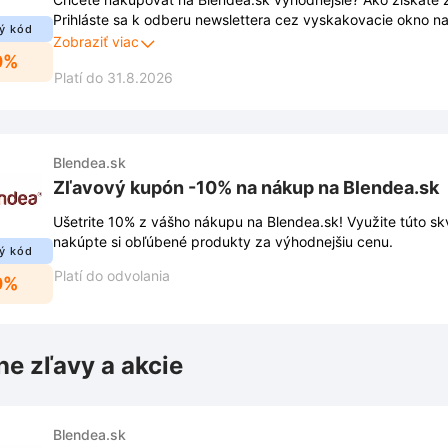
Prihláste sa k odberu newslettera cez vyskakovacie okno na
ý kód
zľavu -10% na Váš nákup. Okrem zľavy Vám už neuniknú žia
Zobraziť viac
0%
exkluzívne ponuky priamo do Vašej emailovej schránky.
Platí do 31.8.2026
Blendea.sk
Zľavový kupón -10% na nákup na Blendea.sk
Ušetrite 10% z vášho nákupu na Blendea.sk! Využite túto skve
nakúpte si obľúbené produkty za výhodnejšiu cenu.
ý kód
Platí do odvolania
0%
ne zľavy a akcie
Blendea.sk