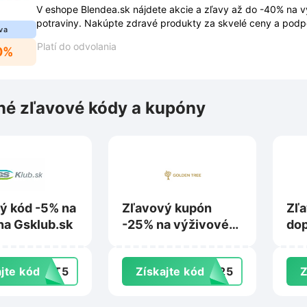
V eshope Blendea.sk nájdete akcie a zľavy až do -40% na 
potraviny. Nakúpte zdravé produkty za skvelé ceny a podpo
va
prírodnou silou.
Platí do odvolania
0%
é zľavové kódy a kupóny
ý kód -5% na
Zľavový kupón
Zľa
na Gsklub.sk
-25% na výživové
dop
doplnky na
Moj
Gogoldentree.sk
jte kód
UST5
Získajte kód
GT25
Z