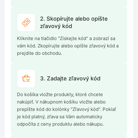
2. Skopírujte alebo opíšte
zľavový kód
Kliknite na tlačidlo "Získejte kód" a zobrazí sa
vám kód. Zkopírujte alebo opíšte zľavový kód a
prejdite do obchodu.
3. Zadajte zľavový kód
Do košíka vložte produkty, ktoré chcete
nakúpiť. V nákupnom košíku vložte alebo
prepíšte kód do kolónky "Zľavový kód". Pokiaľ
je kód platný, zľava sa Vám automaticky
odpočíta z ceny produktu alebo nákupu.