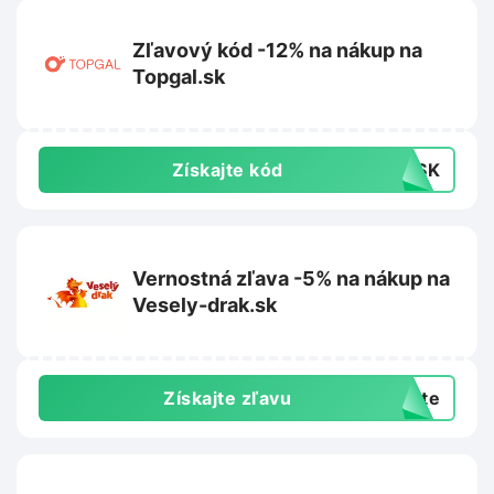
Zľavový kód -12% na nákup na
Topgal.sk
Získajte kód
12SK
Vernostná zľava -5% na nákup na
Vesely-drak.sk
Získajte zľavu
exte