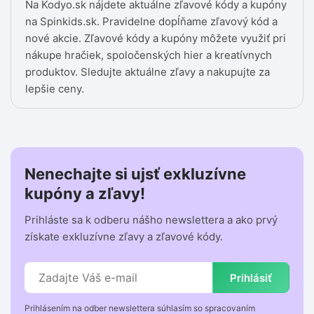
Na Kodyo.sk nájdete aktuálne zľavové kódy a kupóny
na Spinkids.sk. Pravidelne dopĺňame zľavový kód a
nové akcie. Zľavové kódy a kupóny môžete využiť pri
nákupe hračiek, spoločenských hier a kreatívnych
produktov. Sledujte aktuálne zľavy a nakupujte za
lepšie ceny.
Nenechajte si ujsť exkluzívne
kupóny a zľavy!
Prihláste sa k odberu nášho newslettera a ako prvý
získate exkluzívne zľavy a zľavové kódy.
Prihlásiť
Prihlásením na odber newslettera súhlasím so spracovaním