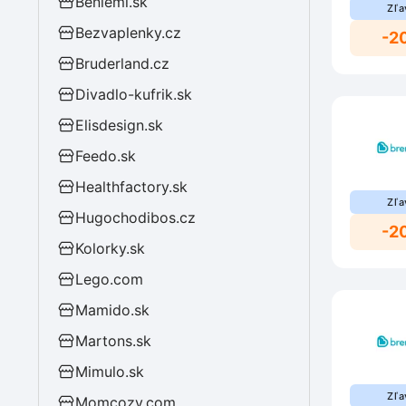
Benlemi.sk
Zľa
Bezvaplenky.cz
-2
Bruderland.cz
Divadlo-kufrik.sk
Elisdesign.sk
Feedo.sk
Healthfactory.sk
Zľa
Hugochodibos.cz
-2
Kolorky.sk
Lego.com
Mamido.sk
Martons.sk
Mimulo.sk
Zľa
Momcozy.com