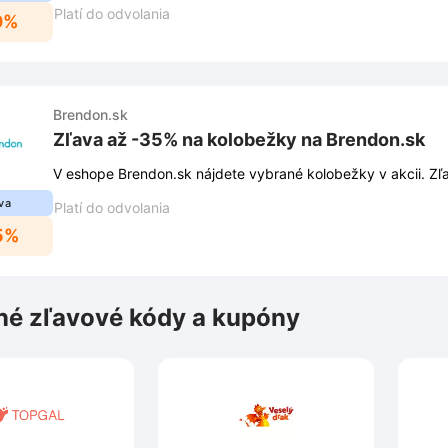
Platí do odvolania
0%
Brendon.sk
Zľava až -35% na kolobežky na Brendon.sk
V eshope Brendon.sk nájdete vybrané kolobežky v akcii. Zľ
va
Platí do odvolania
5%
é zľavové kódy a kupóny