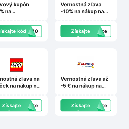
avový kupón
Vernostná zľava
% na
-10% na nákup na
zľavnené
Feedo.sk
dukty na
ískajte kód
IN10
Získajte
exte
nkids.sk
zľavu
nostná zľava na
Vernostná zľava až
ček na nákup na
-5 € na nákup na
go.com
Sparkys.sk
Získajte
exte
Získajte
exte
zľavu
zľavu