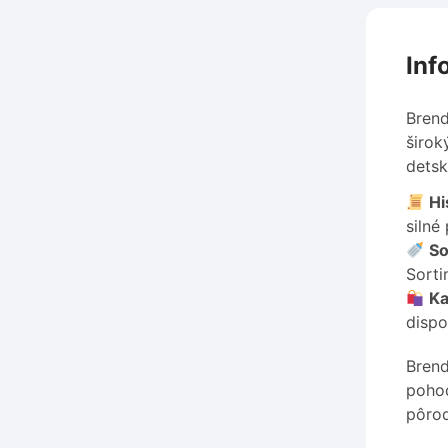
Inf
Brend
širok
detsk
Hi
silné
So
Sorti
Ka
dispo
Brend
pohod
pôro