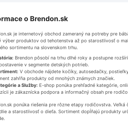
ormace o Brendon.sk
on.sk je internetový obchod zameraný na potreby pre bábä
ý výber produktov od tehotenstva až po starostlivosť o ma
ého sortimentu na slovenskom trhu.
stória:
Brendon pôsobí na trhu dlhé roky a postupne rozšíri
 postavenie v segmente detských potrieb.
rtiment:
V obchode nájdete kočíky, autosedačky, postieľky
ment zahŕňa produkty od mnohých známych značiek.
tegórie a Služby:
E-shop ponúka prehľadné kategórie, onl
zícii je zákaznícka podpora a informačný obsah pre rodičo
on.sk ponúka riešenia pre rôzne etapy rodičovstva. Veľká
lie a starostlivosť o dieťa. Sortiment dopĺňajú produkty 
de.