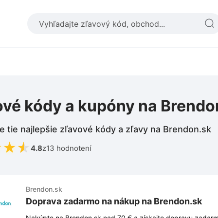
ové kódy a kupóny na Brendo
e tie najlepšie zľavové kódy a zľavy na Brendon.sk
★
★
★
4.8
z
13 hodnotení
Brendon.sk
Doprava zadarmo na nákup na Brendon.sk
Nakúpte na Brendon.sk nad 70 € a získajte dopravu zadar