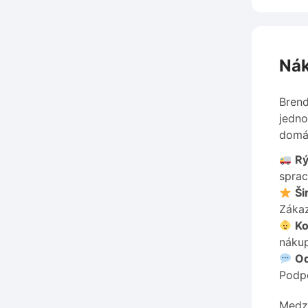
Nák
Brend
jedno
domác
Rý
sprac
Ši
Zákaz
Ko
nákup
Od
Podpo
Medzi