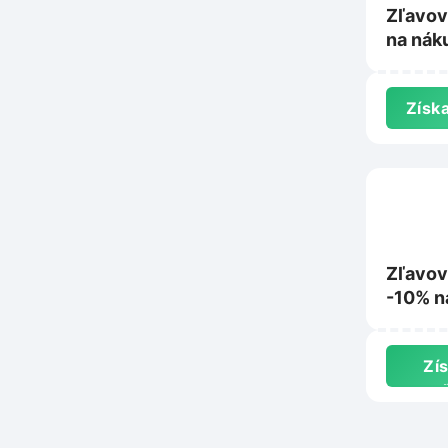
Zľavov
na nák
Topgal
Získa
Zľavov
-10% n
Pixiec
Zís
z