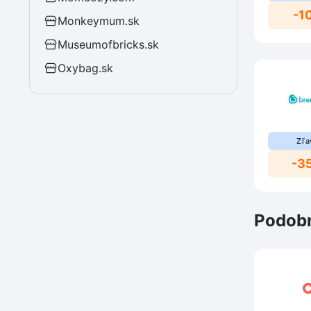
-1
Monkeymum.sk
Museumofbricks.sk
Oxybag.sk
Zľa
-3
Podobn