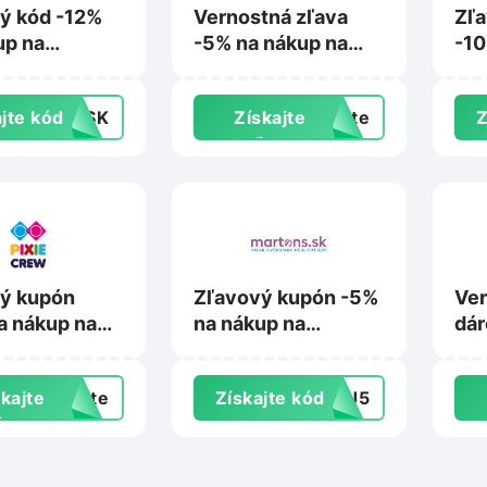
ý kód -12%
Vernostná zľava
Zľ
up na
-5% na nákup na
-10
.sk
Vesely-drak.sk
ne
pro
jte kód
12SK
Získajte
exte
Z
Spi
zľavu
ý kupón
Zľavový kupón -5%
Ver
a nákup na
na nákup na
dár
rew.cz
Martons.sk
Le
kajte
exte
Získajte kód
TAJ5
ľavu