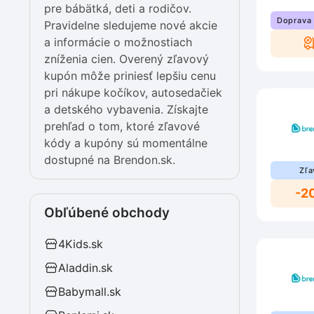
pre bábätká, deti a rodičov.
Doprava
Pravidelne sledujeme nové akcie
a informácie o možnostiach
zníženia cien. Overený zľavový
kupón môže priniesť lepšiu cenu
pri nákupe kočíkov, autosedačiek
a detského vybavenia. Získajte
prehľad o tom, ktoré zľavové
kódy a kupóny sú momentálne
dostupné na Brendon.sk.
Zľa
-2
Obľúbené obchody
4Kids.sk
Aladdin.sk
Babymall.sk