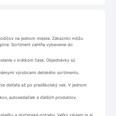
rodičov na jednom mieste. Zákazníci môžu
órie. Sortiment zahŕňa vybavenie do
slanie v krátkom čase. Objednávky sú
známymi výrobcami detského sortimentu.
a dieťaťa až po predškolský vek. V jednom
íkov, autosedačiek a ďalších produktov.
stieľky a dojčenské potreby. Veľký záujem je aj