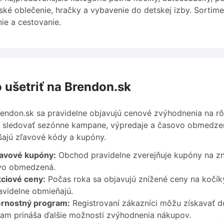
ské oblečenie, hračky a vybavenie do detskej izby. Sortim
ie a cestovanie.
 ušetriť na Brendon.sk
endon.sk sa pravidelne objavujú cenové zvýhodnenia na rô
sledovať sezónne kampane, výpredaje a časovo obmedzené 
šajú zľavové kódy a kupóny.
avové kupóny:
Obchod pravidelne zverejňuje kupóny na zní
vo obmedzená.
ciové ceny:
Počas roka sa objavujú znížené ceny na kočíky
avidelne obmieňajú.
rnostný program:
Registrovaní zákazníci môžu získavať d
am prináša ďalšie možnosti zvýhodnenia nákupov.