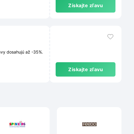
Získajte zľavu
avy dosahujú až -35%.
Získajte zľavu