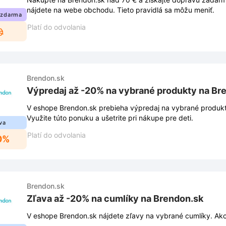
nájdete na webe obchodu. Tieto pravidlá sa môžu meniť.
 zdarma
Platí do odvolania
Brendon.sk
Výpredaj až -20% na vybrané produkty na Br
V eshope Brendon.sk prebieha výpredaj na vybrané produkt
Využite túto ponuku a ušetrite pri nákupe pre deti.
va
Platí do odvolania
0%
Brendon.sk
Zľava až -20% na cumlíky na Brendon.sk
V eshope Brendon.sk nájdete zľavy na vybrané cumlíky. Ak