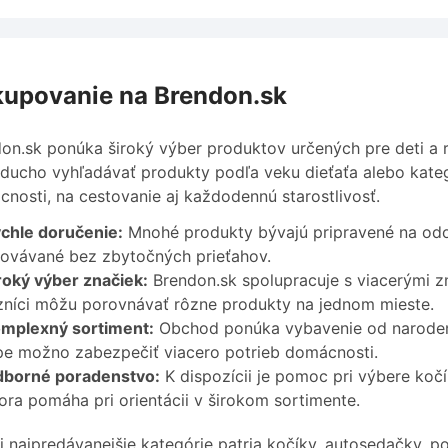
upovanie na Brendon.sk
on.sk ponúka široký výber produktov určených pre deti a 
ducho vyhľadávať produkty podľa veku dieťaťa alebo kateg
nosti, na cestovanie aj každodennú starostlivosť.
chle doručenie:
Mnohé produkty bývajú pripravené na odo
ovávané bez zbytočných prieťahov.
roký výber značiek:
Brendon.sk spolupracuje s viacerými 
níci môžu porovnávať rôzne produkty na jednom mieste.
mplexný sortiment:
Obchod ponúka vybavenie od narodeni
e možno zabezpečiť viacero potrieb domácnosti.
borné poradenstvo:
K dispozícii je pomoc pri výbere koč
ra pomáha pri orientácii v širokom sortimente.
 najpredávanejšie kategórie patria kočíky, autosedačky, po