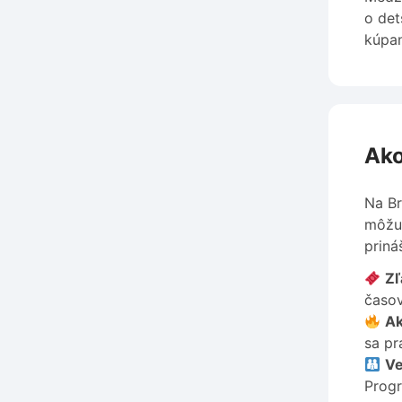
o det
kúpan
Ako
Na Br
môžu 
priná
Zľ
časo
Ak
sa pr
Ve
Progr