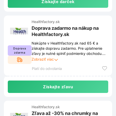
Získajte darček
Healthfactory.sk
Doprava zadarmo na nákup na
Healthfactory.sk
Nakúpte v Healthfactory.sk nad 65 € a
získajte dopravu zadarmo. Pre uplatnenie
Doprava
zdarma
zľavy je nutné splniť podmienky obchodu.
Podrobnosti a prípadné zmeny nájdete na
Zobraziť viac
Healthfactory.sk.
Platí do odvolania
Získajte zľavu
Healthfactory.sk
Zľava až -30% na chrumky na