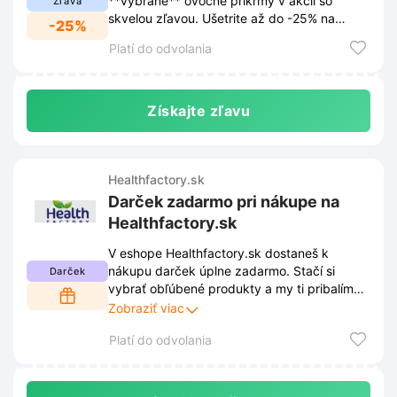
**vybrané** ovocné príkrmy v akcii so
Zľava
skvelou zľavou. Ušetrite až do -25% na
-25%
obľúbené detské pochúťky.
Platí do odvolania
Získajte zľavu
Healthfactory.sk
Darček zadarmo pri nákupe na
Healthfactory.sk
V eshope Healthfactory.sk dostaneš k
nákupu darček úplne zadarmo. Stačí si
Darček
vybrať obľúbené produkty a my ti pribalíme
prekvapenie. Nečakaj a urob si radosť
Zobraziť viac
nákupom už dnes!
Platí do odvolania