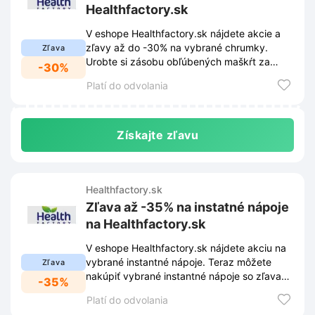
Healthfactory.sk
V eshope Healthfactory.sk nájdete akcie a
zľavy až do -30% na vybrané chrumky.
Zľava
Urobte si zásobu obľúbených maškŕt za
-30%
skvelé ceny!
Platí do odvolania
Získajte zľavu
Healthfactory.sk
Zľava až -35% na instatné nápoje
na Healthfactory.sk
V eshope Healthfactory.sk nájdete akciu na
vybrané instantné nápoje. Teraz môžete
Zľava
nakúpiť vybrané instantné nápoje so zľavami
-35%
až do -35%.
Platí do odvolania