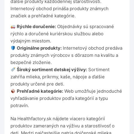
ďalšie produkty každodennej starostlivosti.
Internetový obchod prináša produkty známych
značiek a prehľadné kategórie.
Rýchle doručenie:
Objednávky sú spracované
rýchlo a doručené kuriérskou službou alebo
výdajným miestom.
Originálne produkty:
Internetový obchod predáva
produkty známych výrobcov s dôrazom na kvalitu a
bezpečné zloženie.
Široký sortiment detskej výživy:
Sortiment
zahŕňa mlieka, príkrmy, kaše, nápoje a ďalšie
produkty určené pre deti.
Prehľadné kategórie:
Web umožňuje jednoduché
vyhľadávanie produktov podľa kategórií a typu
potravín.
Na Healthfactory.sk nájdete viacero kategórií
produktov zameraných na výživu a starostlivosť o
deti. Medzi najčastejšie patria dojčenské mlieka,