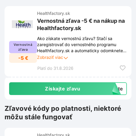
Healthfactory.sk
Vernostná zľava -5 € na nákup na
Healthfactory.sk
Ako získate vernostnú zľavu? Stačí sa
zaregistrovať do vernostného programu
Vernostná
zľava
Healthfactory.sk a automaticky odomknete
špeciálnu zľavu pre verných zákazníkov.
Zobraziť viac
-5 €
Žiadne zložité kódy, zľava sa vám aktivuje
Platí do 31.8.2026
ihneď po úspešnej registrácii. Využívajte
výhody pravidelného nakupovania a ušetrite.
Viac informácií nájdete v odkaze.
Získajte zľavu
exte
Zľavové kódy po platnosti, niektoré
môžu stále fungovať
Healthfactory.sk