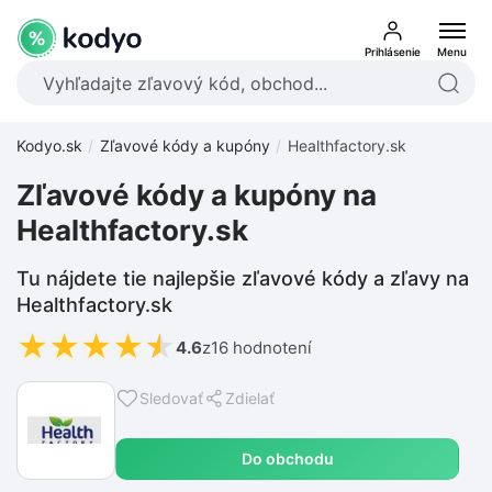
Prihlásenie
Menu
Kodyo.sk
Zľavové kódy a kupóny
Healthfactory.sk
Zľavové kódy a kupóny na
Healthfactory.sk
Tu nájdete tie najlepšie zľavové kódy a zľavy na
Healthfactory.sk
★
★
★
★
★
4.6
z
16 hodnotení
Sledovať
Zdielať
Do obchodu