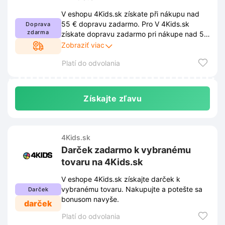
V eshopu 4Kids.sk získate při nákupu nad
55 € dopravu zadarmo. Pro V 4Kids.sk
Doprava
zdarma
získate dopravu zadarmo pri nákupe nad 55
€. Ak chcete využiť zľavu, musíte dodržiavať
Zobraziť viac
podmienky stanovené obchodom. Tieto
Platí do odvolania
podmienky sú uverejnené na webovej
stránke obchodu a môžu sa z času na čas
zmeniť.
Získajte zľavu
4Kids.sk
Darček zadarmo k vybranému
tovaru na 4Kids.sk
V eshope 4Kids.sk získajte darček k
vybranému tovaru. Nakupujte a potešte sa
Darček
bonusom navyše.
darček
Platí do odvolania