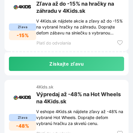
Zľava až do -15% na hračky na
záhradu v 4Kids.sk
V 4Kids.sk nájdete akcie a zľavy až do -15%
na vybrané hračky na záhradu. Doprajte
Zľava
deťom zábavu na slniečku s vybranou
-15%
hračkou za skvelú cenu.
Platí do odvolania
Získajte zľavu
4Kids.sk
Výpredaj až -48% na Hot Wheels
na 4Kids.sk
V eshope 4Kids.sk nájdete zľavy až -48% na
vybrané Hot Wheels. Doprajte deťom
Zľava
vybranú hračku za skvelú cenu.
-48%