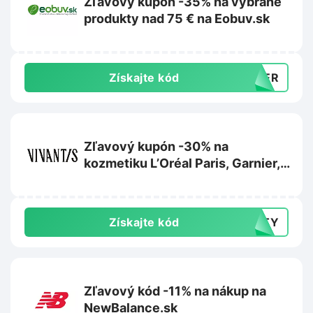
Zľavový kupón -35% na vybrané
produkty nad 75 € na Eobuv.sk
Získajte kód
MMER
Zľavový kupón -30% na
kozmetiku L’Oréal Paris, Garnier,
Maybelline alebo Mixa na
Vivantis.sk
Získajte kód
AUTY
Zľavový kód -11% na nákup na
NewBalance.sk