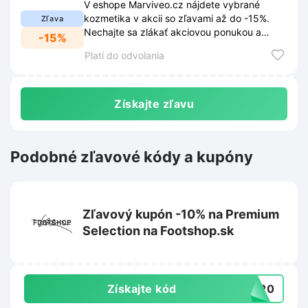
V eshope Marviveo.cz nájdete vybrané
kozmetika v akcii so zľavami až do -15%.
Zľava
Nechajte sa zlákať akciovou ponukou a
-15%
doprajte si kvalitné produkty za výhodnejšie
Platí do odvolania
ceny.
Získajte zľavu
Podobné zľavové kódy a kupóny
Zľavový kupón -10% na Premium
Selection na Footshop.sk
Získajte kód
UM20