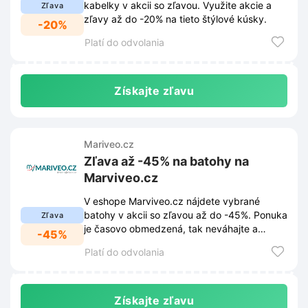
kabelky v akcii so zľavou. Využite akcie a
Zľava
zľavy až do -20% na tieto štýlové kúsky.
-20%
Platí do odvolania
Získajte zľavu
Mariveo.cz
Zľava až -45% na batohy na
Marviveo.cz
V eshope Marviveo.cz nájdete vybrané
batohy v akcii so zľavou až do -45%. Ponuka
Zľava
je časovo obmedzená, tak neváhajte a
-45%
nakupujte výhodne.
Platí do odvolania
Získajte zľavu