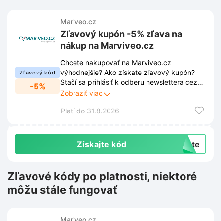
Mariveo.cz
Zľavový kupón -5% zľava na
nákup na Marviveo.cz
Chcete nakupovať na Marviveo.cz
výhodnejšie? Ako získate zľavový kupón?
Zľavový kód
Stačí sa prihlásiť k odberu newslettera cez
-5%
vyskakovacie okno na stránke a obratom
Zobraziť viac
obdržíte zľavu -5% na Váš nákup. Buďte v
Platí do 31.8.2026
obraze o najnovších produktoch, akciách a
exkluzívnych ponukách vďaka pravidelnému
odberu noviniek.
Získajte kód
exte
Zľavové kódy po platnosti, niektoré
môžu stále fungovať
Mariveo.cz