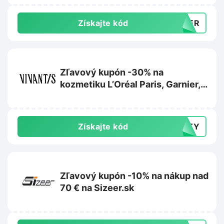
Získajte kód
MMER
Zľavový kupón -30% na
kozmetiku L’Oréal Paris, Garnier,
Maybelline alebo Mixa na
Vivantis.sk
Získajte kód
AUTY
Zľavový kupón -10% na nákup nad
70 € na Sizeer.sk