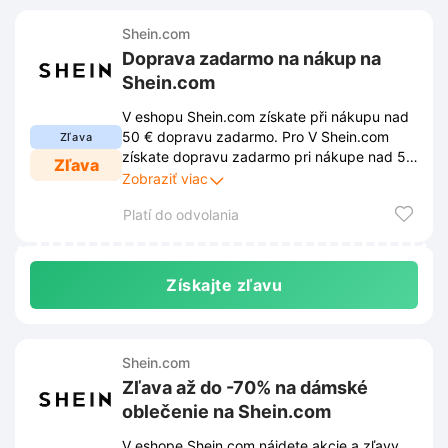
Shein.com
Doprava zadarmo na nákup na
Shein.com
V eshopu Shein.com získate při nákupu nad
50 € dopravu zadarmo. Pro V Shein.com
Zľava
získate dopravu zadarmo pri nákupe nad 50
Zľava
€. Ak chcete využiť zľavu, musíte dodržiavať
Zobraziť viac
podmienky stanovené obchodom. Tieto
Platí do odvolania
podmienky sú uverejnené na webovej
stránke obchodu a môžu sa z času na čas
zmeniť.
Získajte zľavu
Shein.com
Zľava až do -70% na dámské
oblečenie na Shein.com
V eshope Shein.com nájdete akcie a zľavy