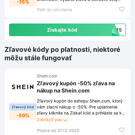
-15%
šatník.
Platí do odvolania
Získajte kód
RA15
Zľavové kódy po platnosti, niektoré
môžu stále fungovať
Shein.com
Zľavový kupón -50% zľava na
nákup na Shein.com
Zľavový kupón do eshopu Shein.com, ktorý
vám zlacní nákup o -50%. Pre uplatnenie
Zľavový kód
zľavy kliknite na Získať kód a prihláste sa k
-50%
newsletteru prostredníctvom
Zobraziť viac
vyskakovacieho okna. Vďaka tomu Vám
Platné do 31.12.2025
neuniknú žiadne novinky, zľavy ani