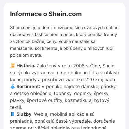
Informace o Shein.com
Shein.com je jeden z najznámejších svetových online
obchodov s fast fashion módou, ktorý ponúka trendy
za zlomok bežnej ceny. Vďaka neustále sa
meniacemu sortimentu je obľúbený u mladých ľudí
po celom svete.
História
: Založený v roku 2008 v Číne, Shein
sa rýchlo vypracoval na globálneho lídra v oblasti
lacnej módy a pôsobí vo viac ako 220 krajinách.
Sortiment
: V ponuke nájdete dámske, pánske
a detské oblečenie, topánky, doplnky, šperky,
plavky, športové outfity, kozmetiku aj bytový
textil.
Služby
: Web aj mobilná aplikácia sú
prehľadné, ponúkajú časté výpredaje, doručenie
zdarma pri väčšej objednávke a jednoduché