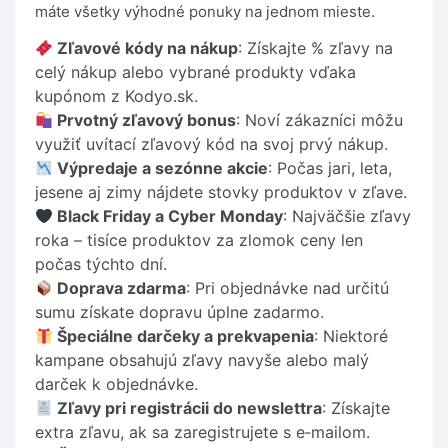
máte všetky výhodné ponuky na jednom mieste.
Zľavové kódy na nákup
: Získajte % zľavy na
celý nákup alebo vybrané produkty vďaka
kupónom z Kodyo.sk.
Prvotný zľavový bonus
: Noví zákazníci môžu
využiť uvítací zľavový kód na svoj prvý nákup.
Výpredaje a sezónne akcie
: Počas jari, leta,
jesene aj zimy nájdete stovky produktov v zľave.
Black Friday a Cyber Monday
: Najväčšie zľavy
roka – tisíce produktov za zlomok ceny len
počas týchto dní.
Doprava zdarma
: Pri objednávke nad určitú
sumu získate dopravu úplne zadarmo.
Špeciálne darčeky a prekvapenia
: Niektoré
kampane obsahujú zľavy navyše alebo malý
darček k objednávke.
Zľavy pri registrácii do newslettra
: Získajte
extra zľavu, ak sa zaregistrujete s e‑mailom.