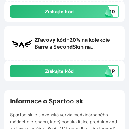
Získajte kód
AR30
Zľavový kód -20% na kolekcie
Barre a SecondSkin na
Exalted.com
Získajte kód
DROP
Informace o Spartoo.sk
Spartoo.sk je slovenská verzia medzinárodného
módneho e-shopu, ktorý ponúka tisíce produktov od
známych značiek. Spája štýl, pohodlie a dostupnosť