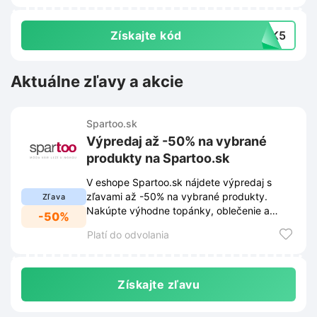
Získajte kód
SSK5
Aktuálne zľavy a akcie
Spartoo.sk
Výpredaj až -50% na vybrané
produkty na Spartoo.sk
V eshope Spartoo.sk nájdete výpredaj s
zľavami až -50% na vybrané produkty.
Zľava
Nakúpte výhodne topánky, oblečenie a
-50%
doplnky.
Platí do odvolania
Získajte zľavu