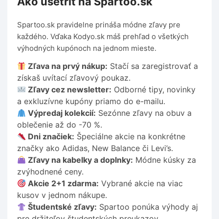
Ako ušetriť na Spartoo.sk
Spartoo.sk pravidelne prináša módne zľavy pre
každého. Vďaka Kodyo.sk máš prehľad o všetkých
výhodných kupónoch na jednom mieste.
Zľava na prvý nákup:
Stačí sa zaregistrovať a
získaš uvítací zľavový poukaz.
Zľavy cez newsletter:
Odborné tipy, novinky
a exkluzívne kupóny priamo do e-mailu.
Výpredaj kolekcií:
Sezónne zľavy na obuv a
oblečenie až do -70 %.
Dni značiek:
Špeciálne akcie na konkrétne
značky ako Adidas, New Balance či Levi’s.
Zľavy na kabelky a doplnky:
Módne kúsky za
zvýhodnené ceny.
Akcie 2+1 zdarma:
Vybrané akcie na viac
kusov v jednom nákupe.
Študentské zľavy:
Spartoo ponúka výhody aj
pre držiteľov študentských preukazov.