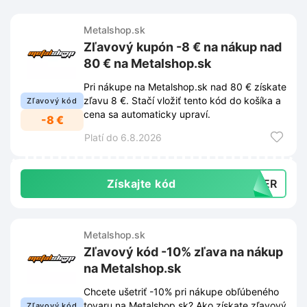
Metalshop.sk
Zľavový kupón -8 € na nákup nad
80 € na Metalshop.sk
Pri nákupe na Metalshop.sk nad 80 € získate
zľavu 8 €. Stačí vložiť tento kód do košíka a
Zľavový kód
cena sa automaticky upraví.
-8 €
Platí do 6.8.2026
Získajte kód
MMER
Metalshop.sk
Zľavový kód -10% zľava na nákup
na Metalshop.sk
Chcete ušetriť -10% pri nákupe obľúbeného
tovaru na Metalshop.sk? Ako získate zľavový
Zľavový kód