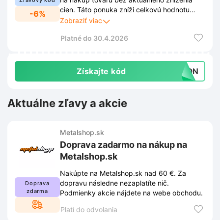
Zľavový kód
cien. Táto ponuka zníži celkovú hodnotu
-6%
objednávky o 6% pri všetkých produktoch,
Zobraziť viac
ktoré nie sú v inej akcii.
Platné do 30.4.2026
Získajte kód
UPON
Aktuálne zľavy a akcie
Metalshop.sk
Doprava zadarmo na nákup na
Metalshop.sk
Nakúpte na Metalshop.sk nad 60 €. Za
dopravu následne nezaplatíte nič.
Doprava
zdarma
Podmienky akcie nájdete na webe obchodu.
Platí do odvolania