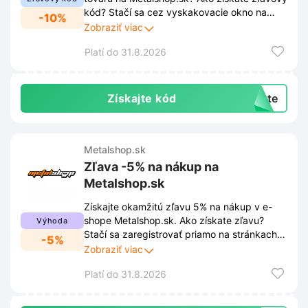
kód? Stačí sa cez vyskakovacie okno na
-10%
stránke prihlásiť k odberu newslettera a
Zobraziť viac
zľava bude vaša. Vďaka tomu vám už nikdy
Platí do 31.8.2026
neuniknú žiadne novinky, akcie ani
exkluzívne ponuky.
Získajte kód
exte
Metalshop.sk
Zľava -5% na nákup na
Metalshop.sk
Získajte okamžitú zľavu 5% na nákup v e-
shope Metalshop.sk. Ako získate zľavu?
Výhoda
Stačí sa zaregistrovať priamo na stránkach
-5%
Metalshop.sk. Po úspešnej registrácii sa vám
Zobraziť viac
zľava 5% aktivuje automaticky v nákupnom
Platí do 31.8.2026
košíku.