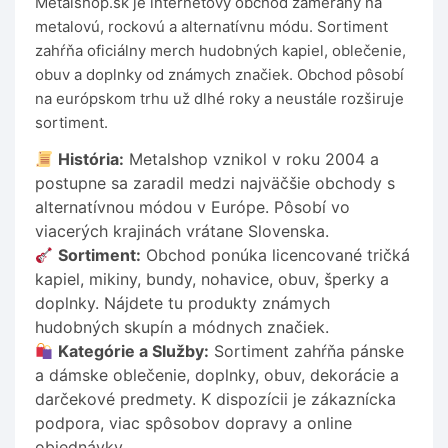
Metalshop.sk je internetový obchod zameraný na
metalovú, rockovú a alternatívnu módu. Sortiment
zahŕňa oficiálny merch hudobných kapiel, oblečenie,
obuv a doplnky od známych značiek. Obchod pôsobí
na európskom trhu už dlhé roky a neustále rozširuje
sortiment.
História:
Metalshop vznikol v roku 2004 a
postupne sa zaradil medzi najväčšie obchody s
alternatívnou módou v Európe. Pôsobí vo
viacerých krajinách vrátane Slovenska.
Sortiment:
Obchod ponúka licencované tričká
kapiel, mikiny, bundy, nohavice, obuv, šperky a
doplnky. Nájdete tu produkty známych
hudobných skupín a módnych značiek.
Kategórie a Služby:
Sortiment zahŕňa pánske
a dámske oblečenie, doplnky, obuv, dekorácie a
darčekové predmety. K dispozícii je zákaznícka
podpora, viac spôsobov dopravy a online
objednávky.