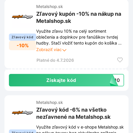
Metalshop.sk
Zľavový kupón -10% na nákup na
Metalshop.sk
Využite zľavu 10% na celý sortiment
oblečenia a doplnkov pre fanúšikov tvrdej
Zľavový kód
hudby. Stačí vložiť tento kupón do košíka pri
-10%
dokončovaní objednávky na Metalshop.sk.
Zobraziť viac
Platné do 4.7.2026
Získajte kód
7010
Metalshop.sk
Zľavový kód -6% na všetko
nezľavnené na Metalshop.sk
Využite zľavový kód v e-shope Metalshop.sk
na nákup tovaru bez aktuálneho zníženia