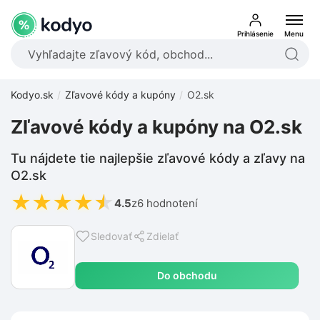
Prihlásenie
Menu
Kodyo.sk
Zľavové kódy a kupóny
O2.sk
Zľavové kódy a kupóny na O2.sk
Tu nájdete tie najlepšie zľavové kódy a zľavy na
O2.sk
★
★
★
★
★
4.5
z
6 hodnotení
Sledovať
Zdielať
Do obchodu