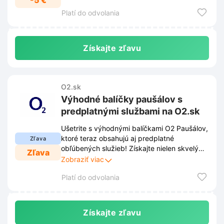
-5 €
Platí do odvolania
Získajte zľavu
O2.sk
Výhodné balíčky paušálov s
predplatnými službami na O2.sk
Ušetrite s výhodnými balíčkami O2 Paušálov,
ktoré teraz obsahujú aj predplatné
Zľava
obľúbených služieb! Získajte nielen skvelý
Zľava
mobilný tarif, ale aj prístup k zábave a
Zobraziť viac
užitočným aplikáciám za zvýhodnenú cenu.
Platí do odvolania
Získajte zľavu