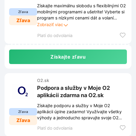
O2.sk
Získajte maximálnu slobodu s flexibilnými O2
mobilnými programami a ušetrite! Vyberte si
Zľava
program s nízkymi cenami dát a volaní
Zľava
presne podľa vašich potrieb a plaťte len za
Zobraziť viac
to, čo skutočne využívate.
Platí do odvolania
Získajte zľavu
O2.sk
Podpora a služby v Moje O2
aplikácii zdarma na O2.sk
Získajte podporu a služby v Moje O2
aplikácii úplne zadarmo! Využívajte všetky
Zľava
výhody a jednoducho spravujte svoje O2
Zľava
služby na O2.sk bez akýchkoľvek poplatkov.
Platí do odvolania