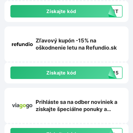
Získajte kód
IRST
Zľavový kupón -15% na
oškodnenie letu na Refundio.sk
Získajte kód
TE15
Prihláste sa na odber noviniek a
získajte špeciálne ponuky a
propagačné akcie na
Viagogo.com