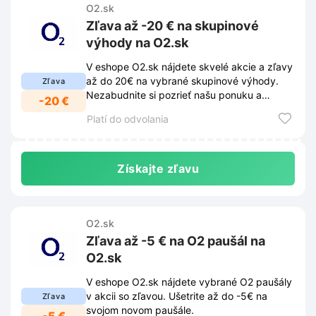
O2.sk
Zľava až -20 € na skupinové
výhody na O2.sk
V eshope O2.sk nájdete skvelé akcie a zľavy
až do 20€ na vybrané skupinové výhody.
Zľava
Nezabudnite si pozrieť našu ponuku a
-20 €
ušetrite!
Platí do odvolania
Získajte zľavu
O2.sk
Zľava až -5 € na O2 paušál na
O2.sk
V eshope O2.sk nájdete vybrané O2 paušály
v akcii so zľavou. Ušetrite až do -5€ na
Zľava
svojom novom paušále.