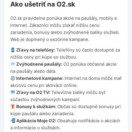
Ako ušetriť na O2.sk
O2.sk pravidelne ponúka akcie na paušály, mobily a
internet. Zákazníci môžu získať nižšiu cenu
zariadenia, bonusy alebo zvýhodnené balíky služieb.
Web je doplnený o sezónne kampane.
Zľavy na telefóny:
Telefóny sú často dostupné za
nižšie ceny pri kúpe so službou.
Zvýhodnené paušály:
O2 ponúka občasné akcie
na paušály alebo dáta.
Internetové kampane:
Internet na doma môže mať
akciovú cenu pri aktivácii online.
Zľavy na O2 TV:
Televízne balíky môžu byť
súčasťou zvýhodnených kampaní.
Bonusy k službám:
Občas sú dostupné bonusy pri
kúpe paušálu alebo zariadenia.
Aplikácia Moje O2:
Obsahuje notifikácie o akciách
a informácie o službách.