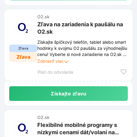
O2.sk
Zľava na zariadenia k paušálu na
O2.sk
Získajte špičkový telefón, tablet alebo smart
hodinky k svojmu O2 paušálu za výhodnejšiu
Zľava
cenu! Vyberte si nové zariadenie na O2.sk a
Zľava
užívajte si zľavu, ktorá vám ušetrí peniaze.
Zobraziť viac
Platí do odvolania
Získajte zľavu
O2.sk
Flexibilné mobilné programy s
nízkymi cenami dát/volaní na