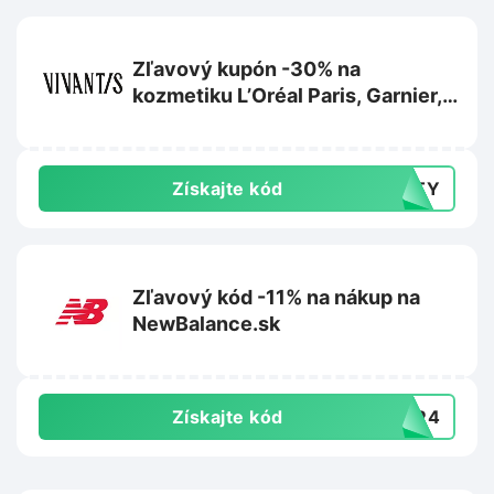
Zľavový kupón -30% na
kozmetiku L’Oréal Paris, Garnier,
Maybelline alebo Mixa na
Vivantis.sk
Získajte kód
AUTY
Zľavový kód -11% na nákup na
NewBalance.sk
Získajte kód
T3R4