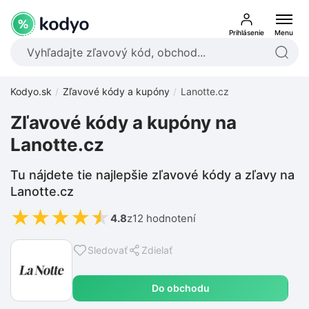
Prihlásenie
Menu
Kodyo.sk
Zľavové kódy a kupóny
Lanotte.cz
Zľavové kódy a kupóny na
Lanotte.cz
Tu nájdete tie najlepšie zľavové kódy a zľavy na
Lanotte.cz
★
★
★
★
★
4.8
z
12 hodnotení
Sledovať
Zdielať
Do obchodu