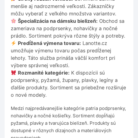
menšie aj nadrozmerné veľkosti. Zákazníčky
môžu vyberať z veľkého množstva variantov.
Špecializácia na dámsku bielizeň:
Obchod sa
zameriava na podprsenky, nohavičky a nočné
prádlo. Sortiment pokrýva rôzne štýly a potreby.
Predĺžená výmena tovaru:
Lanotte.cz
umožňuje výmenu tovaru počas predĺženej
lehoty. Táto služba prináša väčší komfort pri
výbere správnej veľkosti.
Rozmanité kategórie:
K dispozícii sú
podprsenky, pyžamá, župany, plavky, legíny a
ďalšie produkty. Sortiment sa priebežne rozširuje
o nové modely.
Medzi najpredávanejšie kategórie patria podprsenky,
nohavičky a nočné košieľky. Sortiment dopĺňajú
pyžamá, plavky a tvarujúca bielizeň. Produkty sú
dostupné v rôznych dizajnoch a materiálových
prevedeniach.