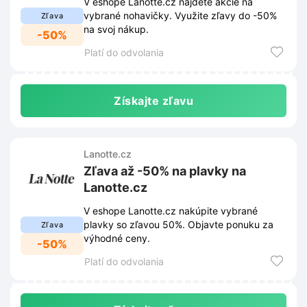
V eshope Lanotte.cz nájdete akcie na
vybrané nohavičky. Využite zľavy do -50%
Zľava
na svoj nákup.
-50%
Platí do odvolania
Získajte zľavu
Lanotte.cz
Zľava až -50% na plavky na
Lanotte.cz
V eshope Lanotte.cz nakúpite vybrané
plavky so zľavou 50%. Objavte ponuku za
Zľava
výhodné ceny.
-50%
Platí do odvolania