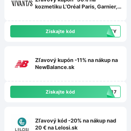
kozmetiku L’Oréal Paris, Garnier,
Maybelline alebo Mixa na
Vivantis.sk
Získajte kód
AUTY
Zľavový kupón -11% na nákup na
NewBalance.sk
Získajte kód
PW87
Zľavový kód -20% na nákup nad
20 € na Lelosi.sk