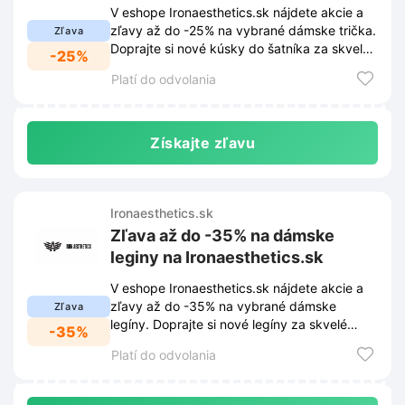
V eshope Ironaesthetics.sk nájdete akcie a
zľavy až do -25% na vybrané dámske trička.
Zľava
Doprajte si nové kúsky do šatníka za skvelé
-25%
ceny.
Platí do odvolania
Získajte zľavu
Ironaesthetics.sk
Zľava až do -35% na dámske
leginy na Ironaesthetics.sk
V eshope Ironaesthetics.sk nájdete akcie a
zľavy až do -35% na vybrané dámske
Zľava
legíny. Doprajte si nové legíny za skvelé
-35%
ceny už teraz.
Platí do odvolania