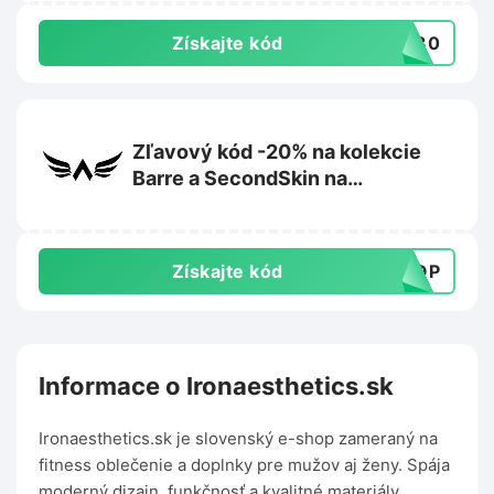
Získajte kód
AR30
Zľavový kód -20% na kolekcie
Barre a SecondSkin na
Exalted.com
Získajte kód
DROP
Informace o Ironaesthetics.sk
Ironaesthetics.sk je slovenský e-shop zameraný na
fitness oblečenie a doplnky pre mužov aj ženy. Spája
moderný dizajn, funkčnosť a kvalitné materiály.