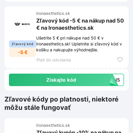
Ironaesthetics.sk
Zľavový kód -5 € na nákup nad 50
€ na Ironaesthetics.sk
Ušetrite 5 € pri nákupe nad 50 € v
Ironaesthetics.sk! Uplatnite si zľavový kód v
Zľavový kód
košíku a nakupujte výhodnejšie.
-5 €
Platí do odvolania
Získajte kód
RON5
Zľavové kódy po platnosti, niektoré
môžu stále fungovať
Ironaesthetics.sk
Zľavový kupón -10% na nákup na