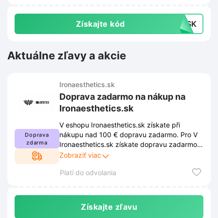
Získajte kód
PXSK
Aktuálne zľavy a akcie
Ironaesthetics.sk
Doprava zadarmo na nákup na
Ironaesthetics.sk
V eshopu Ironaesthetics.sk získate při
nákupu nad 100 € dopravu zadarmo. Pro V
Doprava
zdarma
Ironaesthetics.sk získate dopravu zadarmo
pri nákupe nad 100 €. Ak chcete využiť
Zobraziť viac
zľavu, musíte dodržiavať podmienky
Platí do odvolania
stanovené obchodom. Tieto podmienky sú
uverejnené na webovej stránke obchodu a
môžu sa z času na čas zmeniť.
Získajte zľavu