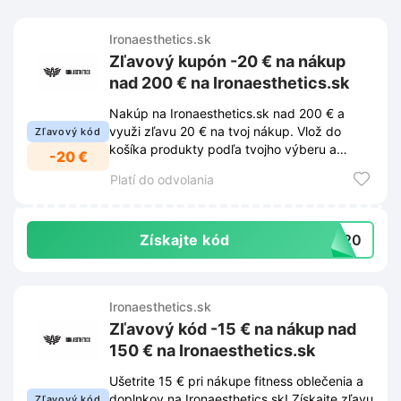
Ironaesthetics.sk
Zľavový kupón -20 € na nákup
nad 200 € na Ironaesthetics.sk
Nakúp na Ironaesthetics.sk nad 200 € a
využi zľavu 20 € na tvoj nákup. Vlož do
Zľavový kód
košíka produkty podľa tvojho výberu a
-20 €
uplatni zľavový kód v pokladni.
Platí do odvolania
Získajte kód
ON20
Ironaesthetics.sk
Zľavový kód -15 € na nákup nad
150 € na Ironaesthetics.sk
Ušetrite 15 € pri nákupe fitness oblečenia a
doplnkov na Ironaesthetics.sk! Získajte zľavu
Zľavový kód