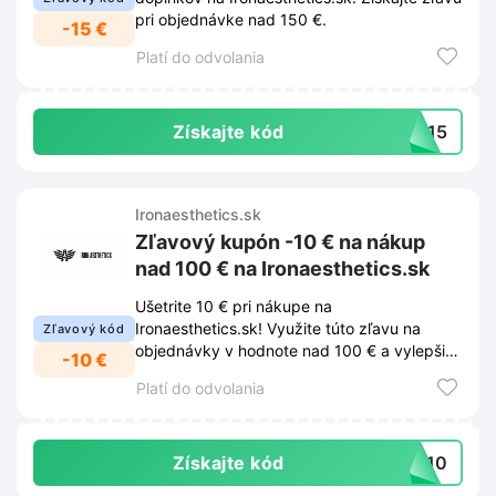
pri objednávke nad 150 €.
-15 €
Platí do odvolania
Získajte kód
ON15
Ironaesthetics.sk
Zľavový kupón -10 € na nákup
nad 100 € na Ironaesthetics.sk
Ušetrite 10 € pri nákupe na
Ironaesthetics.sk! Využite túto zľavu na
Zľavový kód
objednávky v hodnote nad 100 € a vylepšite
-10 €
si svoj tréning s kvalitným vybavením.
Platí do odvolania
Získajte kód
ON10