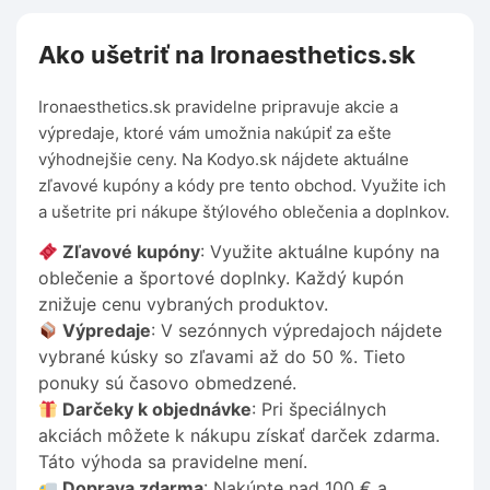
Ako ušetriť na Ironaesthetics.sk
Ironaesthetics.sk pravidelne pripravuje akcie a
výpredaje, ktoré vám umožnia nakúpiť za ešte
výhodnejšie ceny. Na Kodyo.sk nájdete aktuálne
zľavové kupóny a kódy pre tento obchod. Využite ich
a ušetrite pri nákupe štýlového oblečenia a doplnkov.
Zľavové kupóny
: Využite aktuálne kupóny na
oblečenie a športové doplnky. Každý kupón
znižuje cenu vybraných produktov.
Výpredaje
: V sezónnych výpredajoch nájdete
vybrané kúsky so zľavami až do 50 %. Tieto
ponuky sú časovo obmedzené.
Darčeky k objednávke
: Pri špeciálnych
akciách môžete k nákupu získať darček zdarma.
Táto výhoda sa pravidelne mení.
Doprava zdarma
: Nakúpte nad 100 € a