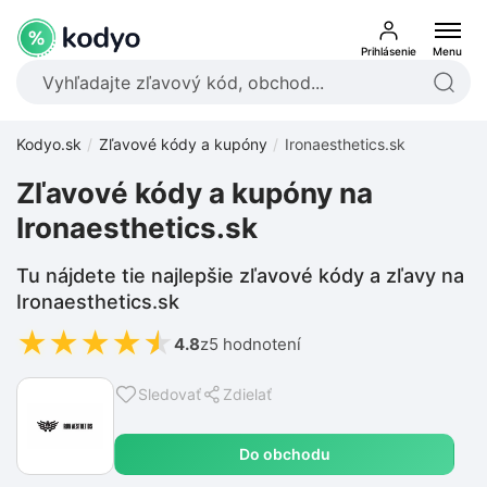
Prihlásenie
Menu
Kodyo.sk
Zľavové kódy a kupóny
Ironaesthetics.sk
Zľavové kódy a kupóny na
Ironaesthetics.sk
Tu nájdete tie najlepšie zľavové kódy a zľavy na
Ironaesthetics.sk
★
★
★
★
★
4.8
z
5 hodnotení
Sledovať
Zdielať
Do obchodu