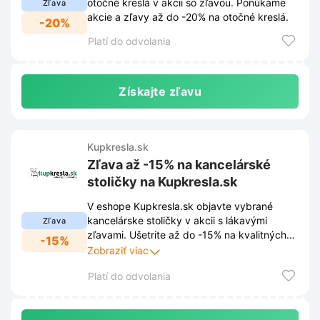
otočné kreslá v akcii so zľavou. Ponúkame
Zľava
akcie a zľavy až do -20% na otočné kreslá.
-20%
Platí do odvolania
Získajte zľavu
Kupkresla.sk
Zľava až -15% na kancelárské
stoličky na Kupkresla.sk
V eshope Kupkresla.sk objavte vybrané
kancelárske stoličky v akcii s lákavými
Zľava
zľavami. Ušetrite až do -15% na kvalitných
-15%
modeloch, ktoré spríjemnia váš pracovný
Zobraziť viac
deň.
Platí do odvolania