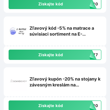
Získajte kód
IL10
Zľavový kód -5% na matrace a
súvisiaci sortiment na E-
matrac.sk
Získajte kód
L777
Zľavový kupón -20% na stojany k
závesným kreslám na
Scandishop.sk
Získajte kód
US20