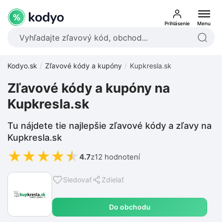
Prihlásenie
Menu
Kodyo.sk
Zľavové kódy a kupóny
Kupkresla.sk
Zľavové kódy a kupóny na
Kupkresla.sk
Tu nájdete tie najlepšie zľavové kódy a zľavy na
Kupkresla.sk
★
★
★
★
★
4.7
z
12 hodnotení
Sledovať
Zdielať
Do obchodu