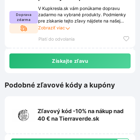
V Kupkresla.sk vám ponúkame dopravu
zadarmo na vybrané produkty. Podmienky
Doprava
zdarma
pre získanie tejto zľavy nájdete na našej
webovej stránke. Upozorňujeme, že tieto
Zobraziť viac
podmienky sa môžu meniť, preto ich
Platí do odvolania
odporúčame pred nákupom preveriť.
Získajte zľavu
Podobné zľavové kódy a kupóny
Zľavový kód -10% na nákup nad
40 € na Tierraverde.sk