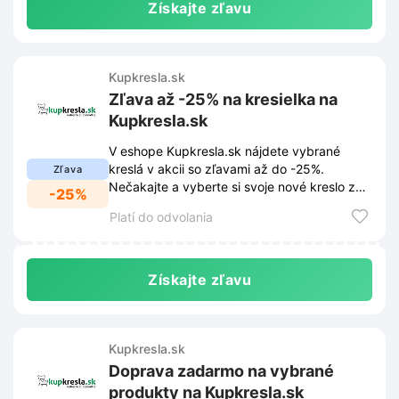
Získajte zľavu
Kupkresla.sk
Zľava až -25% na kresielka na
Kupkresla.sk
V eshope Kupkresla.sk nájdete vybrané
kreslá v akcii so zľavami až do -25%.
Zľava
Nečakajte a vyberte si svoje nové kreslo za
-25%
výhodnú cenu ešte dnes.
Platí do odvolania
Získajte zľavu
Kupkresla.sk
Doprava zadarmo na vybrané
produkty na Kupkresla.sk