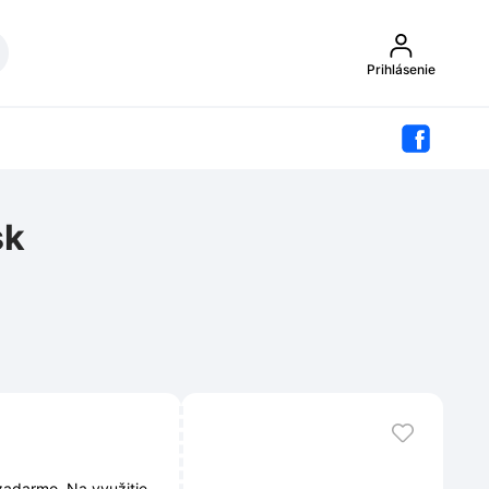
Prihlásenie
sk
zadarmo. Na využitie