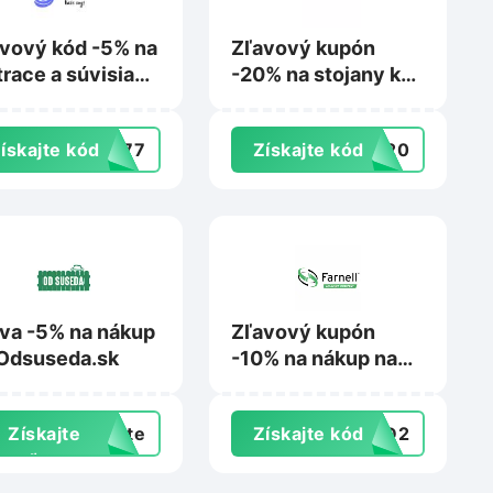
vový kód -5% na
Zľavový kupón
race a súvisiaci
-20% na stojany k
timent na E-
závesným kreslám
rac.sk
na Scandishop.sk
ískajte kód
L777
Získajte kód
US20
va -5% na nákup
Zľavový kupón
Odsuseda.sk
-10% na nákup na
Farnell.com
Získajte
exte
Získajte kód
4BD2
zľavu