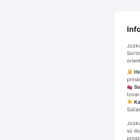
Inf
Jozko
Sorti
orien
Hi
priná
So
tovar
Ka
Súčas
Jozko
sú do
prost