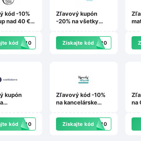
ý kód -10%
Zľavový kupón
Zľa
up nad 40 €
-20% na všetky
mat
rraverde.sk
skupiny
sor
náhradných dielov
mat
jte kód
IL10
Získajte kód
JL20
Z
na Marimex.sk
ý kupón
Zľavový kód -10%
Zľa
a
na kancelárske
na 
nené rastliny
stoličky na
tlinkovo.sk
Vypredajobliecok.sk
jte kód
aj30
Získajte kód
IA10