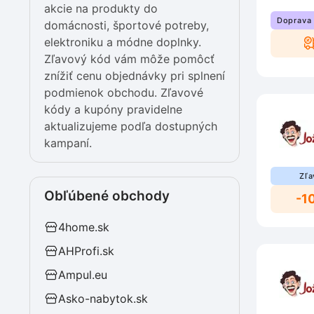
akcie na produkty do
Doprava
domácnosti, športové potreby,
elektroniku a módne doplnky.
Zľavový kód vám môže pomôcť
znížiť cenu objednávky pri splnení
podmienok obchodu. Zľavové
kódy a kupóny pravidelne
aktualizujeme podľa dostupných
kampaní.
Zľa
Obľúbené obchody
-1
4home.sk
AHProfi.sk
Ampul.eu
Asko-nabytok.sk