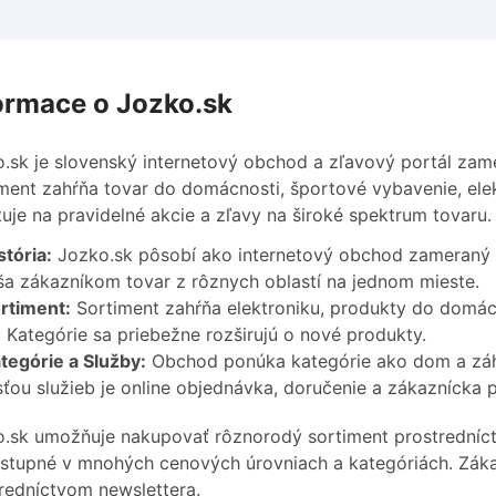
ormace o Jozko.sk
.sk je slovenský internetový obchod a zľavový portál zame
ment zahŕňa tovar do domácnosti, športové vybavenie, ele
tuje na pravidelné akcie a zľavy na široké spektrum tovaru.
stória:
Jozko.sk pôsobí ako internetový obchod zameraný 
ša zákazníkom tovar z rôznych oblastí na jednom mieste.
rtiment:
Sortiment zahŕňa elektroniku, produkty do domác
. Kategórie sa priebežne rozširujú o nové produkty.
tegórie a Služby:
Obchod ponúka kategórie ako dom a záhr
ťou služieb je online objednávka, doručenie a zákaznícka 
.sk umožňuje nakupovať rôznorodý sortiment prostredníc
stupné v mnohých cenových úrovniach a kategóriách. Záka
redníctvom newslettera.