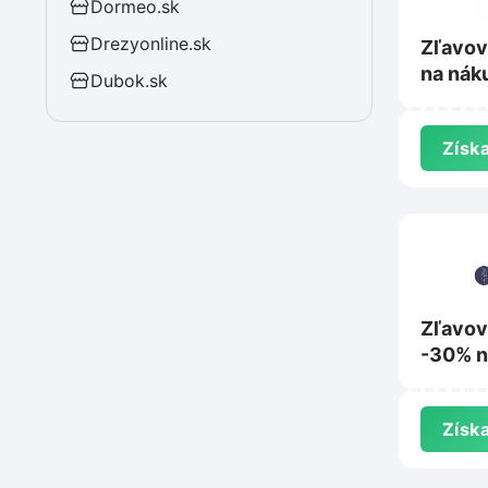
Dormeo.sk
Drezyonline.sk
Zľavov
na nák
Dubok.sk
na Tie
Získa
Zľavov
-30% n
nezľav
na Ras
Získa