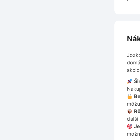
Nák
Jozko
domác
akci
Ši
Nakup
Be
môžu 
Rô
ďalší
Je
možno