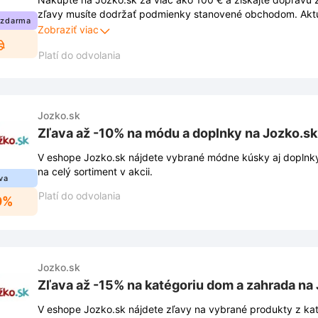
zľavy musíte dodržať podmienky stanovené obchodom. Aktu
 zdarma
na webe a podliehajú zmenám.
Zobraziť viac
Platí do odvolania
Jozko.sk
Zľava až -10% na módu a doplnky na Jozko.sk
V eshope Jozko.sk nájdete vybrané módne kúsky aj doplnky
na celý sortiment v akcii.
va
Platí do odvolania
0%
Jozko.sk
Zľava až -15% na katégoriu dom a zahrada na
V eshope Jozko.sk nájdete zľavy na vybrané produkty z ka