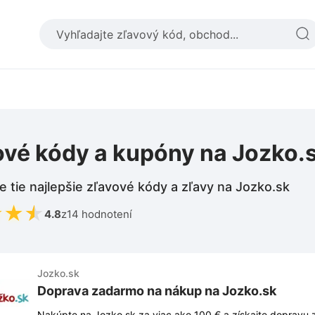
ové kódy a kupóny na Jozko.
e tie najlepšie zľavové kódy a zľavy na Jozko.sk
★
★
★
4.8
z
14 hodnotení
Jozko.sk
Doprava zadarmo na nákup na Jozko.sk
Nakúpte na Jozko.sk za viac ako 100 € a získajte dopravu 