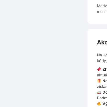
Medzi
mení 
Ako
Na Jo
kódy,
Zľ
aktuá
Ne
získa
Do
Podm
Vý