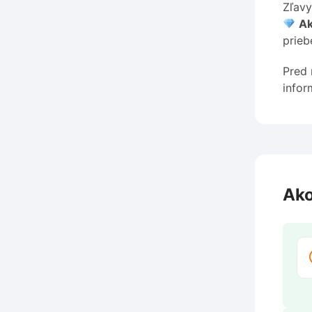
Zľavy
Ak
prieb
Pred 
infor
Ako