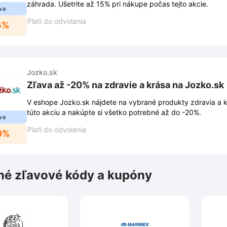
záhrada. Ušetrite až 15% pri nákupe počas tejto akcie.
va
Platí do odvolania
5%
Jozko.sk
Zľava až -20% na zdravie a krása na Jozko.sk
V eshope Jozko.sk nájdete na vybrané produkty zdravia a k
túto akciu a nakúpte si všetko potrebné až do -20%.
va
Platí do odvolania
0%
é zľavové kódy a kupóny