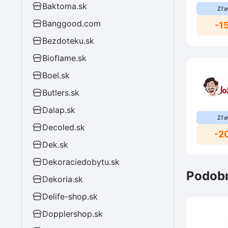
Baktoma.sk
Zľa
Banggood.com
-1
Bezdoteku.sk
Bioflame.sk
Boel.sk
Butlers.sk
Dalap.sk
Zľa
Decoled.sk
-2
Dek.sk
Dekoraciedobytu.sk
Podobn
Dekoria.sk
Delife-shop.sk
Dopplershop.sk