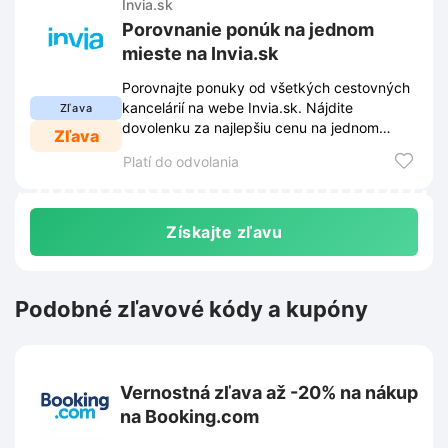
Invia.sk
Porovnanie ponúk na jednom
mieste na Invia.sk
Porovnajte ponuky od všetkých cestovných
kancelárií na webe Invia.sk. Nájdite
Zľava
dovolenku za najlepšiu cenu na jednom
Zľava
mieste. Zarezervujte si pobyt so zľavou ešte
Platí do odvolania
dnes.
Získajte zľavu
Podobné zľavové kódy a kupóny
Vernostná zľava až -20% na nákup
na Booking.com