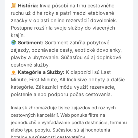
História:
Invia pôsobí na trhu cestovného
ruchu už dlhé roky a patrí medzi etablované
značky v oblasti online rezervácií dovoleniek.
Postupne rozšírila svoje služby do viacerých
krajín.
Sortiment:
Sortiment zahŕňa pobytové
zájazdy, poznávacie cesty, exotické dovolenky,
plavby a ubytovanie. Súčasťou sú aj doplnkové
cestovné služby.
Kategórie a Služby:
K dispozícii sú Last
Minute, First Minute, All Inclusive pobyty a ďalšie
kategórie. Zákazníci môžu využiť rezervácie,
poistenie alebo podporu počas cestovania.
Invia.sk zhromažďuje tisíce zájazdov od rôznych
cestovných kancelárií. Web ponúka filtre na
jednoduchšie vyhľadávanie podľa destinácie, termínu
alebo typu pobytu. Súčasťou sú aj hodnotenia
hotelov a skúsenosti cestovateľov.