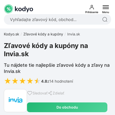
Prihlásenie
Menu
Kodyo.sk
Zľavové kódy a kupóny
Invia.sk
Zľavové kódy a kupóny na
Invia.sk
Tu nájdete tie najlepšie zľavové kódy a zľavy na
Invia.sk
★
★
★
★
★
4.8
z
14 hodnotení
Sledovať
Zdielať
Do obchodu