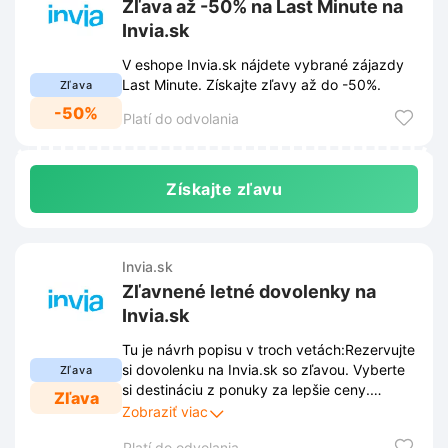
Zľava až -50% na Last Minute na
Invia.sk
V eshope Invia.sk nájdete vybrané zájazdy
Last Minute. Získajte zľavy až do -50%.
Zľava
-50%
Platí do odvolania
Získajte zľavu
Invia.sk
Zľavnené letné dovolenky na
Invia.sk
Tu je návrh popisu v troch vetách:Rezervujte
si dovolenku na Invia.sk so zľavou. Vyberte
Zľava
si destináciu z ponuky za lepšie ceny.
Zľava
Cestujte k moru výhodnejšie ešte dnes.
Zobraziť viac
Platí do odvolania