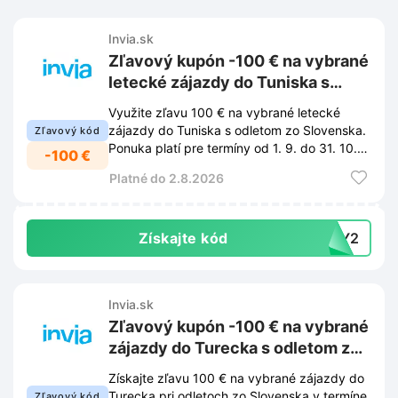
Invia.sk
Zľavový kupón -100 € na vybrané
letecké zájazdy do Tuniska s
odletom zo Slovenska od 1. 9. do
Využite zľavu 100 € na vybrané letecké
31. 10. na Invia.sk
zájazdy do Tuniska s odletom zo Slovenska.
Zľavový kód
Ponuka platí pre termíny od 1. 9. do 31. 10.
-100 €
pri objednávke cez eshop Invia.sk.
Platné do 2.8.2026
Získajte kód
PPY2
Invia.sk
Zľavový kupón -100 € na vybrané
zájazdy do Turecka s odletom zo
SR 1. 9.–31. 10. na Invia.sk
Získajte zľavu 100 € na vybrané zájazdy do
Turecka pri odletoch zo Slovenska v termíne
Zľavový kód