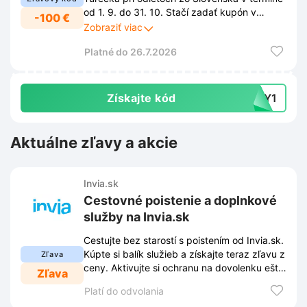
od 1. 9. do 31. 10. Stačí zadať kupón v
-100 €
košíku pri objednávke dovolenky na portáli
Zobraziť viac
Invia.sk.
Platné do 26.7.2026
Získajte kód
PPY1
Aktuálne zľavy a akcie
Invia.sk
Cestovné poistenie a doplnkové
služby na Invia.sk
Cestujte bez starostí s poistením od Invia.sk.
Kúpte si balík služieb a získajte teraz zľavu z
Zľava
ceny. Aktivujte si ochranu na dovolenku ešte
Zľava
dnes.
Platí do odvolania