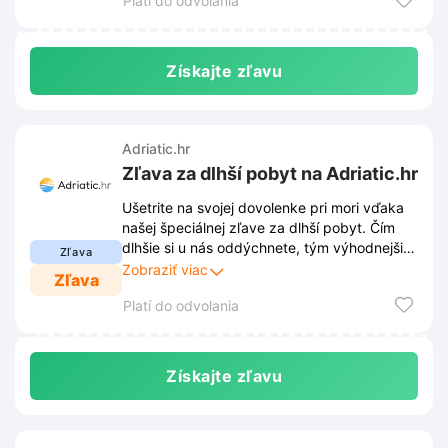
Platí do odvolania
pobytu pri mori.
Získajte zľavu
Adriatic.hr
Zľava za dlhší pobyt na Adriatic.hr
Ušetrite na svojej dovolenke pri mori vďaka
našej špeciálnej zľave za dlhší pobyt. Čím
dlhšie si u nás oddýchnete, tým výhodnejšiu
Zľava
cenu za ubytovanie na Adriatic.hr získate.
Zobraziť viac
Zľava
Platí do odvolania
Získajte zľavu