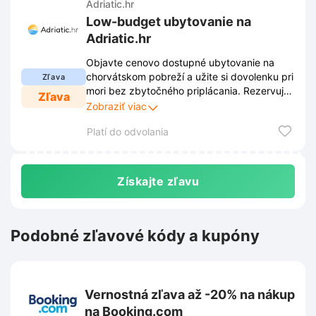
Adriatic.hr
Low-budget ubytovanie na
Adriatic.hr
Objavte cenovo dostupné ubytovanie na
chorvátskom pobreží a užite si dovolenku pri
Zľava
mori bez zbytočného priplácania. Rezervujte
Zľava
si svoj obľúbený apartmán na Adriatic.hr ešte
Zobraziť viac
dnes a využite naše aktuálne zľavy pre váš
Platí do odvolania
ideálny low-budget pobyt.
Získajte zľavu
Podobné zľavové kódy a kupóny
Vernostná zľava až -20% na nákup
na Booking.com