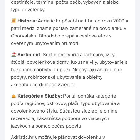
destinácie, termínu, počtu osôb, vybavenia alebo
typu dovolenky.
História:
Adriatic.hr pôsobí na trhu od roku 2000 a
patrí medzi známe portály zamerané na dovolenku v
Chorvátsku. Dlhodobo prepája cestovateľov s
overeným ubytovaním pri mori.
Sortiment:
Sortiment tvoria apartmány, izby,
štúdiá, dovolenkové domy, luxusné vily, ubytovanie s
bazénom a pobyty pri pláži. Nechýbajú ani rodinné
pobyty, robinzonské ubytovanie a objekty
akceptujúce domáce zvieratá.
Kategórie a Služby:
Portál ponúka kategórie
podľa regiónov, ostrovov, pláží, typu ubytovania a
dovolenkového štýlu. Súčasťou služieb je online
rezervácia, zákaznícka podpora vo viacerých
jazykoch a pomoc počas pobytu.
Adriatic.hr umožňuje plánovať dovolenku v