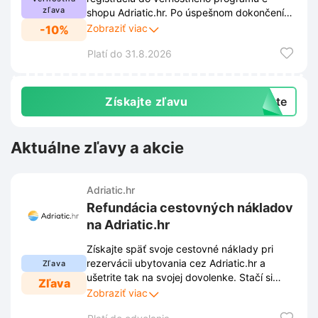
zľava
shopu Adriatic.hr. Po úspešnom dokončení
registrácie sa 5% zľava aktivuje úplne
Zobraziť viac
-10%
automaticky. Viac informácií nájdete v
Platí do 31.8.2026
odkaze.
Získajte zľavu
exte
Aktuálne zľavy a akcie
Adriatic.hr
Refundácia cestovných nákladov
na Adriatic.hr
Získajte späť svoje cestovné náklady pri
rezervácii ubytovania cez Adriatic.hr a
Zľava
ušetrite tak na svojej dovolenke. Stačí si
Zľava
vybrať z našej širokej ponuky a využiť túto
Zobraziť viac
exkluzívnu výhodu pri plánovaní vášho