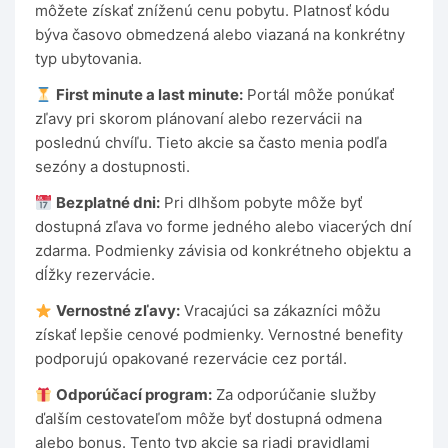
môžete získať zníženú cenu pobytu. Platnosť kódu
býva časovo obmedzená alebo viazaná na konkrétny
typ ubytovania.
First minute a last minute:
Portál môže ponúkať
zľavy pri skorom plánovaní alebo rezervácii na
poslednú chvíľu. Tieto akcie sa často menia podľa
sezóny a dostupnosti.
Bezplatné dni:
Pri dlhšom pobyte môže byť
dostupná zľava vo forme jedného alebo viacerých dní
zdarma. Podmienky závisia od konkrétneho objektu a
dĺžky rezervácie.
Vernostné zľavy:
Vracajúci sa zákazníci môžu
získať lepšie cenové podmienky. Vernostné benefity
podporujú opakované rezervácie cez portál.
Odporúčací program:
Za odporúčanie služby
ďalším cestovateľom môže byť dostupná odmena
alebo bonus. Tento typ akcie sa riadi pravidlami