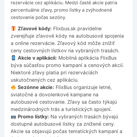
rezervácie cez aplikáciu. Medzi časté akcie patria
percentuálne zľavy, promo lístky a zvýhodnené
cestovanie počas sezóny.
Zľavové kódy:
Flixbus.sk pravidelne
zverejňuje zľavové kódy na autobusové spojenia
a online rezervácie. Zľavový kód môže znížiť
ceny cestovných lístkov na vybraných trasách.
Akcie v aplikácii:
Mobilná aplikácia FlixBus
býva súčasťou promo kampaní a cenových akcií.
Niektoré zľavy platia pri rezerváciách
uskutočnených cez aplikáciu.
Sezónne akcie:
FlixBus organizuje letné,
sviatočné a dovolenkové kampane na
autobusové cestovanie. Zľavy sa často týkajú
medzinárodných trás a turistických spojení.
Promo lístky:
Na vybraných trasách bývajú
dostupné autobusové lístky za znížené ceny.
Akcie sa objavujú počas tematických kampaní a