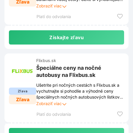
Zľava
ceny a objavujte nové miesta bez obáv o váš
Zobraziť viac
rozpočet.
Platí do odvolania
Získajte zľavu
Flixbus.sk
Špeciálne ceny na nočné
autobusy na Flixbus.sk
Ušetrite pri nočných cestách s Flixbus.sk a
vychutnajte si pohodlie a výhodné ceny
Zľava
špeciálnych nočných autobusových lístkov.
Zľava
Nechajte nás vás doviezť tam, kam
Zobraziť viac
potrebujete, počas celého dňa aj noci za
Platí do odvolania
skvelé ceny.