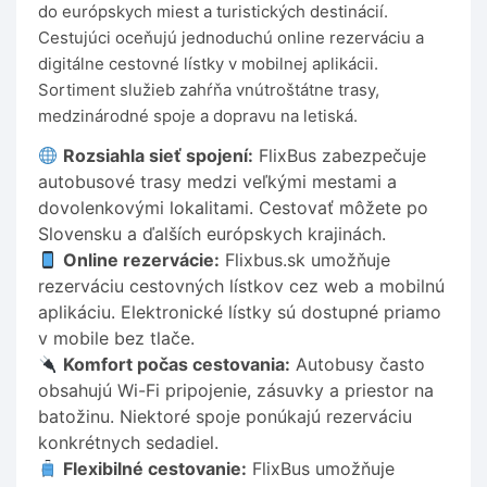
do európskych miest a turistických destinácií.
Cestujúci oceňujú jednoduchú online rezerváciu a
digitálne cestovné lístky v mobilnej aplikácii.
Sortiment služieb zahŕňa vnútroštátne trasy,
medzinárodné spoje a dopravu na letiská.
Rozsiahla sieť spojení:
FlixBus zabezpečuje
autobusové trasy medzi veľkými mestami a
dovolenkovými lokalitami. Cestovať môžete po
Slovensku a ďalších európskych krajinách.
Online rezervácie:
Flixbus.sk umožňuje
rezerváciu cestovných lístkov cez web a mobilnú
aplikáciu. Elektronické lístky sú dostupné priamo
v mobile bez tlače.
Komfort počas cestovania:
Autobusy často
obsahujú Wi-Fi pripojenie, zásuvky a priestor na
batožinu. Niektoré spoje ponúkajú rezerváciu
konkrétnych sedadiel.
Flexibilné cestovanie:
FlixBus umožňuje