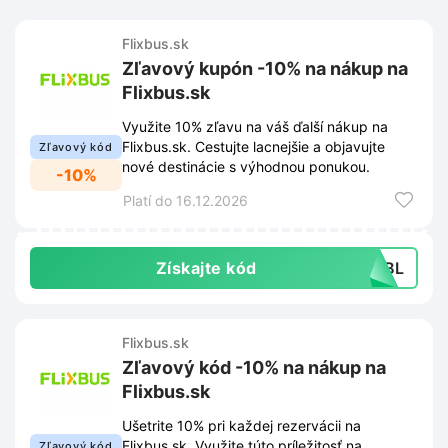
Flixbus.sk
Zľavový kupón -10% na nákup na
Flixbus.sk
Využite 10% zľavu na váš ďalší nákup na
Flixbus.sk. Cestujte lacnejšie a objavujte
Zľavový kód
nové destinácie s výhodnou ponukou.
-10%
Platí do 16.12.2026
Získajte kód
PLBL
Flixbus.sk
Zľavový kód -10% na nákup na
Flixbus.sk
Ušetrite 10% pri každej rezervácii na
Flixbus.sk. Využite túto príležitosť na
Zľavový kód