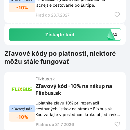
lacnejšie cestovanie po Európe.
-10%
Platí do 28.7.2027
Získajte kód
KP24
Zľavové kódy po platnosti, niektoré
môžu stále fungovať
Flixbus.sk
Zľavový kód -10% na nákup na
Flixbus.sk
Uplatnite zľavu 10% pri rezervácii
cestovných lístkov na stránke Flixbus.sk.
Zľavový kód
Kód zadajte v poslednom kroku objednávky
-10%
a znížte si cenu za cestovanie.
Platné do 31.7.2026