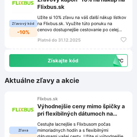
Flixbus.sk
Užite si 10% zľavu na váš ďalší nákup lístkov
na Flixbus.sk. Využite túto ponuku na
Zľavový kód
cenovo dostupnejšie cestovanie po celej
-10%
Európe.
Platné do 31.12.2025
Získajte kód
ZVRC
Aktuálne zľavy a akcie
Flixbus.sk
Výhodnejšie ceny mimo špičky a
pri flexibilných dátumoch na
Flixbus.sk
Cestujte lacnejšie s Flixbusom počas
mimoriadnych hodín a s flexibilnými
Zľava
dátumami vašej cesty. Užite si výhodnejšie