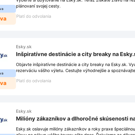
plánovaní svojej cesty.
va
Platí do odvolania
ava
Esky.sk
Inšpiratívne destinácie a city breaky na Esky.
Objavte inšpiratívne destinácie a city breaky na Esky.sk. Vy
rezerváciu vášho výletu. Cestujte výhodnejšie a spoznávajte
va
Platí do odvolania
ava
Esky.sk
Milióny zákazníkov a dlhoročné skúsenosti n
Esky.sk oslavuje milióny zákazníkov a roky praxe špeciálnou
zľavu na nákup vášho tovaru ešte dnes. Ďakujeme za dôver