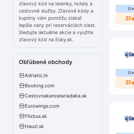
zľavový kód na letenky, hotely a
Zľa
cestovné služby. Zľavové kódy a
kupóny vám pomôžu získať
Zľ
lepšie ceny pri rezerváciách ciest.
Sledujte aktuálne akcie a využite
zľavový kód na Esky.sk.
Obľúbené obchody
Zľa
Adriatic.hr
Zľ
Booking.com
Cestovnakancelariadaka.sk
Eurowings.com
Flixbus.sk
Hauzi.sk