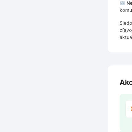
Ne
komun
Sledo
zľavo
aktuá
Ako