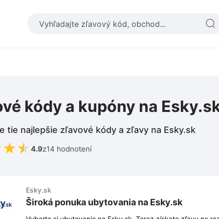
ové kódy a kupóny na Esky.s
e tie najlepšie zľavové kódy a zľavy na Esky.sk
★
★
★
4.9
z
14 hodnotení
Esky.sk
Široká ponuka ubytovania na Esky.sk
Vyberte si ubytovanie na Esky.sk. Teraz získate zľavu na rez