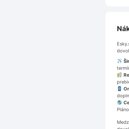
Nák
Esky.
dovol
Ši
termí
Re
prebi
On
dopln
Ce
Pláno
Medzi