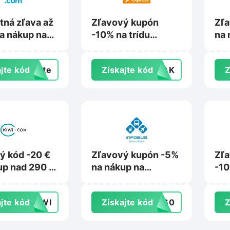
tná zľava až
Zľavový kupón
Zľa
a nákup na
-10% na trídu
na 
ng.com
economy na
Ces
Leoexpress.com
jte kód
exte
Získajte kód
VLAK
Z
ý kód -20 €
Zľavový kupón -5%
Zľ
up nad 290 €
na nákup na
-10
i.com
Infobus.eu
Fli
jte kód
KIWI
Získajte kód
NT60
Z