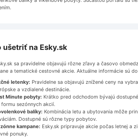
enkové balíky a víkendové pobyty. Súčasťou portálu sú ti
ením.
 ušetriť na Esky.sk
ky.sk sa pravidelne objavujú rôzne zľavy a časovo obmed
ne a tematické cestovné akcie. Aktuálne informácie sú do
čné letenky:
Pravidelne sa objavujú znížené ceny na vybra
rópske a vzdialené destinácie.
st Minute pobyty:
Krátko pred odchodom bývajú dostupné 
 formu sezónnych akcií.
volenkové balíky:
Kombinácia letu a ubytovania môže prini
váciám. Dostupné sú rôzne typy pobytov.
zónne kampane:
Esky.sk pripravuje akcie počas letnej a 
vné ponuky.