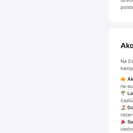
dovol
poist
Ako
Na Es
kampa
Ak
na eu
La
častú
Do
rezer
Se
cesto