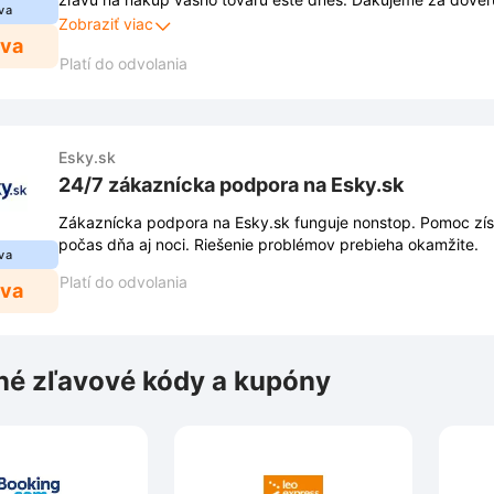
va
prejavujete.
Zobraziť viac
ava
Platí do odvolania
Esky.sk
24/7 zákaznícka podpora na Esky.sk
Zákaznícka podpora na Esky.sk funguje nonstop. Pomoc zí
počas dňa aj noci. Riešenie problémov prebieha okamžite.
va
Platí do odvolania
ava
é zľavové kódy a kupóny