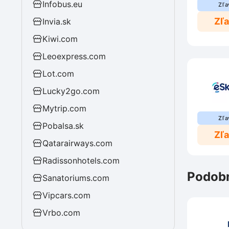
Infobus.eu
Zľa
Zľ
Invia.sk
Kiwi.com
Leoexpress.com
Lot.com
Lucky2go.com
Mytrip.com
Zľa
Pobalsa.sk
Zľ
Qatarairways.com
Radissonhotels.com
Podobn
Sanatoriums.com
Vipcars.com
Vrbo.com