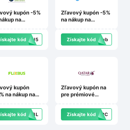
vový kupón -5%
Zľavový kupón -5%
nákup na
na nákup na
tovnakancelariadaka.sk
Adriatic.hr
ískajte kód
CJ5
Získajte kód
club
avový kupón
Zľavový kupón na
% na nákup na
pre prémiové
xbus.sk
ponuky biznis
triedy na
ískajte kód
PLBL
Získajte kód
EMPC
Qatarairways.com