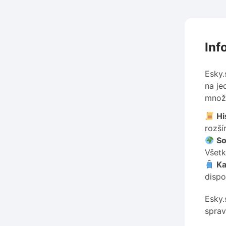
Inf
Esky.
na je
množs
Hi
rozší
So
Všetk
Ka
dispo
Esky.
sprav