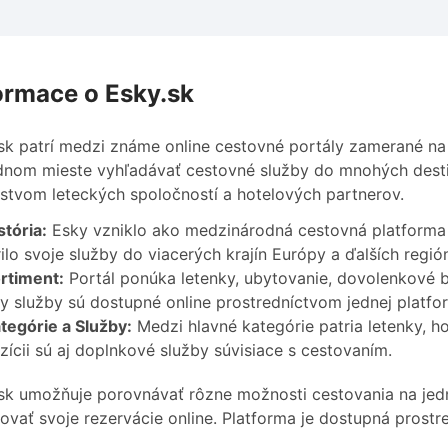
ormace o Esky.sk
sk patrí medzi známe online cestovné portály zamerané na
dnom mieste vyhľadávať cestovné služby do mnohých destin
tvom leteckých spoločností a hotelových partnerov.
stória:
Esky vzniklo ako medzinárodná cestovná platforma 
rilo svoje služby do viacerých krajín Európy a ďalších regió
rtiment:
Portál ponúka letenky, ubytovanie, dovolenkové ba
y služby sú dostupné online prostredníctvom jednej platfo
tegórie a Služby:
Medzi hlavné kategórie patria letenky, ho
zícii sú aj doplnkové služby súvisiace s cestovaním.
sk umožňuje porovnávať rôzne možnosti cestovania na je
ovať svoje rezervácie online. Platforma je dostupná prostr