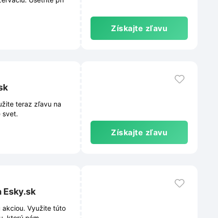
Získajte zľavu
sk
užite teraz zľavu na
 svet.
Získajte zľavu
a Esky.sk
 akciou. Využite túto
u, ktorú nám