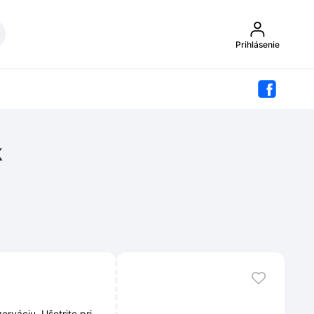
Prihlásenie
k
erváciu. Ušetrite pri