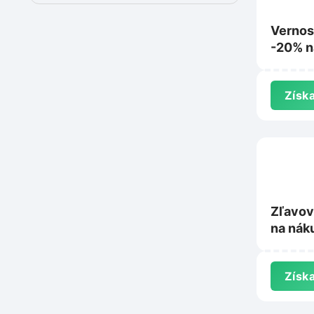
Vernos
-20% n
Booki
Získa
Zľavov
na nák
na Kiw
Získa