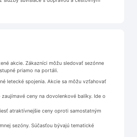
ež služby súvisiace s dopravou a cestovným
zené akcie. Zákazníci môžu sledovať sezónne
stupné priamo na portáli.
né letecké spojenia. Akcie sa môžu vzťahovať
zaujímavé ceny na dovolenkové balíky. Ide o
esť atraktívnejšie ceny oproti samostatným
zimnej sezóny. Súčasťou bývajú tematické