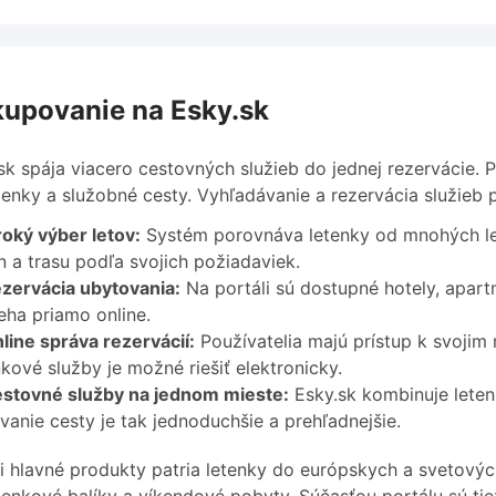
upovanie na Esky.sk
sk spája viacero cestovných služieb do jednej rezervácie. 
enky a služobné cesty. Vyhľadávanie a rezervácia služieb p
roký výber letov:
Systém porovnáva letenky od mnohých let
n a trasu podľa svojich požiadaviek.
zervácia ubytovania:
Na portáli sú dostupné hotely, apart
eha priamo online.
line správa rezervácií:
Používatelia majú prístup k svojim
kové služby je možné riešiť elektronicky.
stovné služby na jednom mieste:
Esky.sk kombinuje letenk
vanie cesty je tak jednoduchšie a prehľadnejšie.
 hlavné produkty patria letenky do európskych a svetových 