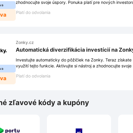
zhodnocujte svoje úspory. Ponuka platí pre nových investorov
va
Platí do odvolania
ava
Zonky.cz
Automatická diverzifikácia investícií na Zonk
Investujte automaticky do pôžičiek na Zonky. Teraz získate 
využití tejto funkcie. Aktivujte si nástroj a zhodnocujte svoj
va
Platí do odvolania
ava
é zľavové kódy a kupóny