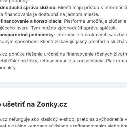
teva pobočky.
dnoduchá správa služieb:
Klienti majú prístup k informáci
a financovania je dostupná na jednom mieste.
financovanie a konsolidácia:
Platforma umožňuje zlúčenie
ujúceho úveru. Tým možno zjednodušiť správu splátok.
ansparentné podmienky:
Informácie o úrokových sadzbác
adným spôsobom. Klienti získavajú jasný prehľad o službác
.cz ponúka riešenia určené na financovanie rôznych životný
ebiteľské pôžičky, refinancovanie a konsolidácia. Platforma
ionality.
 ušetriť na Zonky.cz
.cz nefunguje ako klasický e-shop, preto sa zvýhodnenia v
vať aktuálne kampane súvisiace s refinancovaním alebo ko