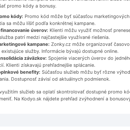
šať promo kódy a bonusy.
omo kódy:
Promo kód môže byť súčasťou marketingových 
tia sa môžu líšiť podľa konkrétnej kampane.
financovanie úverov:
Klienti môžu využiť možnosť prenese
služba patrí medzi najčastejšie využívané riešenia.
rketingové kampane:
Zonky.cz môže organizovať časovo
 existujúce služby. Informácie bývajú dostupné online.
nsolidácia záväzkov:
Spojenie viacerých úverov do jednéh
cií. Klienti získavajú prehľadnejšie splácanie.
plnkové benefity:
Súčasťou služieb môžu byť rôzne výhody
ania. Dostupnosť závisí od aktuálnych podmienok.
využitím služieb sa oplatí skontrolovať dostupné promo 
meniť. Na Kodyo.sk nájdete prehľad zvýhodnení a bonusový