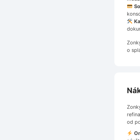
So
konso
Ka
dokum
Zonky
o spl
Nák
Zonky
refin
od po
On