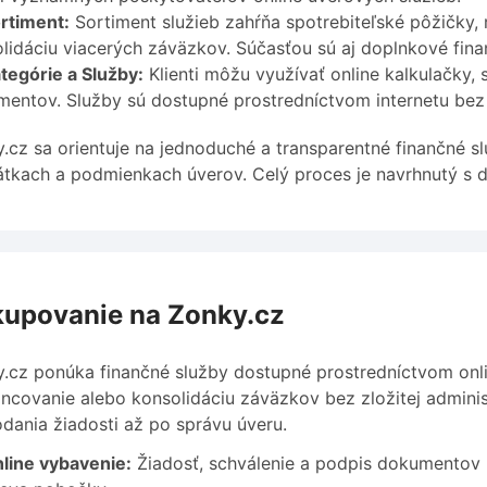
rtiment:
Sortiment služieb zahŕňa spotrebiteľské pôžičky, 
lidáciu viacerých záväzkov. Súčasťou sú aj doplnkové finan
tegórie a Služby:
Klienti môžu využívať online kalkulačky,
entov. Služby sú dostupné prostredníctvom internetu bez
.cz sa orientuje na jednoduché a transparentné finančné s
átkach a podmienkach úverov. Celý proces je navrhnutý s 
upovanie na Zonky.cz
.cz ponúka finančné služby dostupné prostredníctvom online
ancovanie alebo konsolidáciu záväzkov bez zložitej adminis
dania žiadosti až po správu úveru.
line vybavenie:
Žiadosť, schválenie a podpis dokumentov p