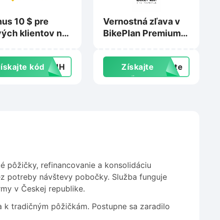
us 10 $ pre
Vernostná zľava v
ých klientov na
BikePlan Premium
nance.com
Club na Bikeplan.sk
ískajte kód
66HH
Získajte
exte
zľavu
é pôžičky, refinancovanie a konsolidáciu
bez potreby návštevy pobočky. Služba funguje
my v Českej republike.
a k tradičným pôžičkám. Postupne sa zaradilo