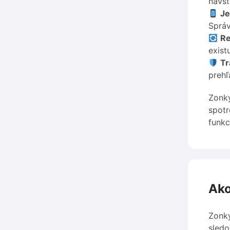
návš
Je
Správ
Re
exist
Tr
prehľ
Zonky
spotr
funkc
Ako
Zonky
sledo