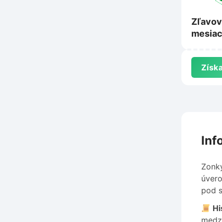
Zľavov
mesiac
na Por
Získa
Inf
Zonky
úvero
pod s
Hi
medzi