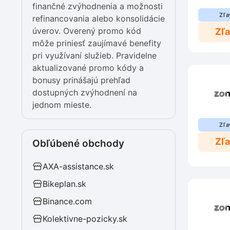
finančné zvýhodnenia a možnosti
Zľa
refinancovania alebo konsolidácie
úverov. Overený promo kód
Zľ
môže priniesť zaujímavé benefity
pri využívaní služieb. Pravidelne
aktualizované promo kódy a
bonusy prinášajú prehľad
dostupných zvýhodnení na
jednom mieste.
Zľa
Zľ
Obľúbené obchody
AXA-assistance.sk
Bikeplan.sk
Binance.com
Kolektivne-pozicky.sk