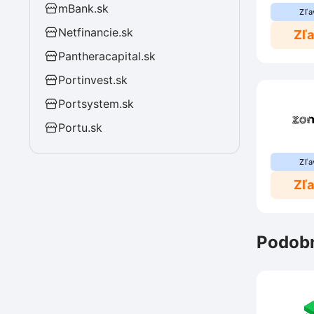
mBank.sk
Zľa
Netfinancie.sk
Zľ
Pantheracapital.sk
Portinvest.sk
Portsystem.sk
Portu.sk
Zľa
Zľ
Podobn