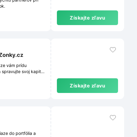
ok.
Získajte zľavu
Zonky.cz
iaze vám prídu
 spravujte svoj kapitál
Získajte zľavu
iaze do portfólia a