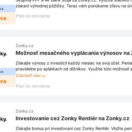
získaní výhodnej pôžičky. Teraz vám ponúkame zľavu na úr
va
Platí do odvolania
ava
Zonky.cz
Možnosť mesačného vyplácania výnosov na 
Získajte výnosy z investícií každý mesiac na svoj účet. Pen
pravidelne po splátkach od dlžníkov. Využite túto možnosť a
va
efektívne.
Zobraziť viac
ava
Platí do odvolania
Zonky.cz
Investovanie cez Zonky Rentiér na Zonky.cz
Získajte bonus pri investovaní cez Zonky Rentiér. Vložte pen