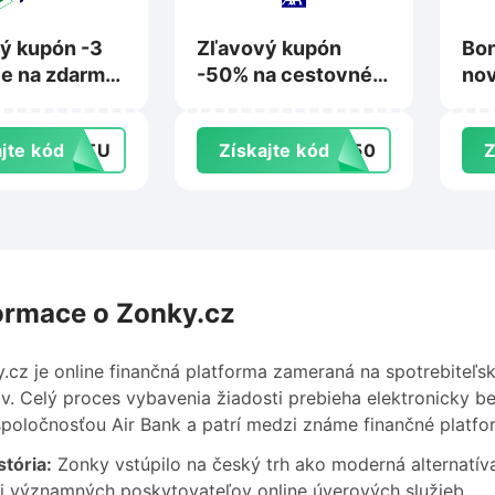
ý kupón -3
Zľavový kupón
Bon
e na zdarma
-50% na cestovné
nov
tu.sk
poistenie na Axa-
Bi
assistance.sk
jte kód
ORTU
Získajte kód
SK50
Z
ormace o Zonky.cz
.cz je online finančná platforma zameraná na spotrebiteľsk
v. Celý proces vybavenia žiadosti prebieha elektronicky 
poločnosťou Air Bank a patrí medzi známe finančné platfor
stória:
Zonky vstúpilo na český trh ako moderná alternatív
 významných poskytovateľov online úverových služieb.