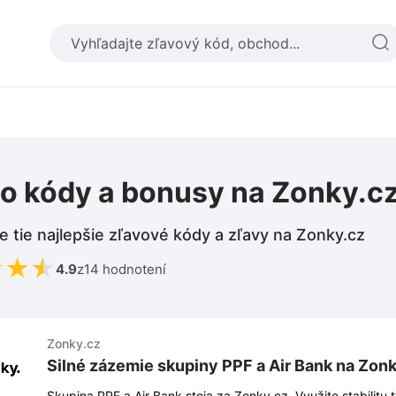
o kódy a bonusy na Zonky.c
e tie najlepšie zľavové kódy a zľavy na Zonky.cz
★
★
★
4.9
z
14 hodnotení
Zonky.cz
Silné zázemie skupiny PPF a Air Bank na Zon
Skupina PPF a Air Bank stoja za Zonky.cz. Využite stabilitu 