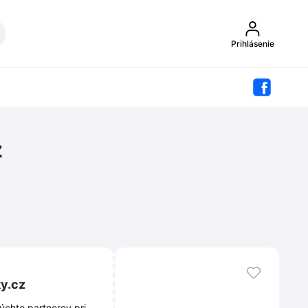
Prihlásenie
z
ky.cz
týchto partnerov pri