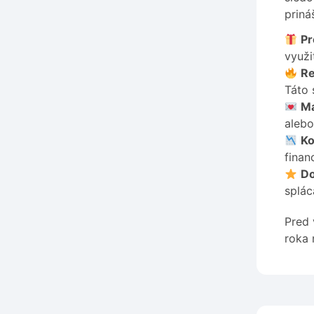
priná
Pr
využi
Re
Táto 
Ma
alebo
Ko
finan
Do
splác
Pred 
roka 