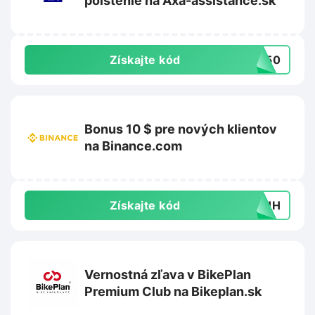
poistenie na Axa-assistance.sk
Získajte kód
SK50
Bonus 10 $ pre nových klientov
na Binance.com
Získajte kód
66HH
Vernostná zľava v BikePlan
Premium Club na Bikeplan.sk