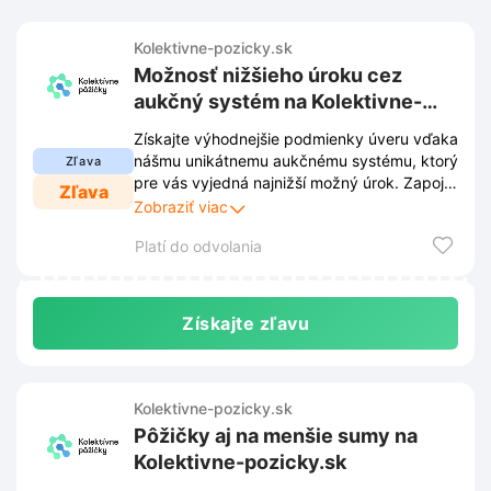
Kolektivne-pozicky.sk
Možnosť nižšieho úroku cez
aukčný systém na Kolektivne-
pozicky.sk
Získajte výhodnejšie podmienky úveru vďaka
nášmu unikátnemu aukčnému systému, ktorý
Zľava
pre vás vyjedná najnižší možný úrok. Zapojte
Zľava
sa do aukcie na Kolektivne-pozicky.sk a
Zobraziť viac
znížte si cenu svojej pôžičky priamo od
Platí do odvolania
investorov.
Získajte zľavu
Kolektivne-pozicky.sk
Pôžičky aj na menšie sumy na
Kolektivne-pozicky.sk