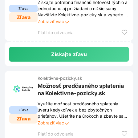
Získajte potrebnú finančnú hotovosť rýchlo a
jednoducho aj pri žiadaní o nižšie sumy.
Zľava
Navštívte Kolektivne-pozicky.sk a vyberte si
Zľava
výhodné podmienky, ktoré sa prispôsobia
Zobraziť viac
vašim aktuálnym potrebám.
Platí do odvolania
Získajte zľavu
Kolektivne-pozicky.sk
Možnosť predčasného splatenia
na Kolektivne-pozicky.sk
Využite možnosť predčasného splatenia
úveru kedykoľvek a bez zbytočných
Zľava
prieťahov. Ušetrite na úrokoch a zbavte sa
Zľava
svojho záväzku na Kolektivne-pozicky.sk
Zobraziť viac
skôr, ako ste pôvodne plánovali.
Platí do odvolania