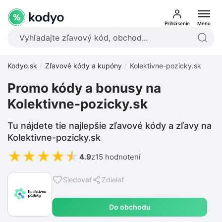
Prihlásenie
Menu
Kodyo.sk
Zľavové kódy a kupóny
Kolektivne-pozicky.sk
Promo kódy a bonusy na
Kolektivne-pozicky.sk
Tu nájdete tie najlepšie zľavové kódy a zľavy na
Kolektivne-pozicky.sk
★
★
★
★
★
4.9
z
15 hodnotení
Sledovať
Zdielať
Do obchodu