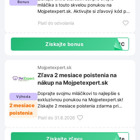
Bonus
miláčika s touto skvelou ponukou na
Mojpetexpert.sk. Aktivujte si zľavový kód pri
nákupe a užívajte si bonusové 2 mesiace
Platí do odvolania
poistenia úplne zadarmo. Nepremeškajte
túto jedinečnú príležitosť zabezpečiť svojmu
zvieraciemu kamarátovi kvalitnú ochranu.
Získajte bonus
XRUC
Mojpetexpert.sk
Zľava 2 mesiace poistenia na
nákup na Mojpetexpert.sk
Doprajte svojmu miláčikovi to najlepšie s
Výhoda
exkluzívnou ponukou na Mojpetexpert.sk!
2 mesiace
Získajte 2 mesiace poistenia zdarma pri
nákupe potrieb pre svojho maznáčika. Ako
poistenia
Platí do 31.8.2026
získate zľavu? Jednoducho sa zaregistrujte
na eshope Mojpetexpert.sk a zľava sa vám
automaticky aktivuje. Ušetrite a doprajte
svojmu zvieratku kvalitné produkty a
Získajte zľavu
exte