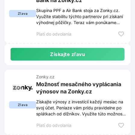
Bank na Zonky.cz
Skupina PPF a Air Bank stoja za Zonky.cz.
Zľava
Využite stabilitu týchto partnerov pri získaní
výhodnej pôžičky. Teraz vám ponúkame
zľavu na úrok.
Platí do odvolania
Získajte zľavu
Zonky.cz
Možnosť mesačného vyplácania
výnosov na Zonky.cz
Získajte výnosy z investícií každý mesiac na
Zľava
svoj účet. Peniaze vám prídu pravidelne po
splátkach od dlžníkov. Využite túto možnosť
a spravujte svoj kapitál efektívne.
Platí do odvolania