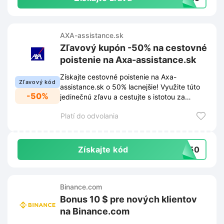
bezstarostné chvíle.
AXA-assistance.sk
Zľavový kupón -50% na cestovné
poistenie na Axa-assistance.sk
Získajte cestovné poistenie na Axa-
Zľavový kód
assistance.sk o 50% lacnejšie! Využite túto
-50%
jedinečnú zľavu a cestujte s istotou za
polovičnú cenu.
Platí do odvolania
Získajte kód
SK50
Binance.com
Bonus 10 $ pre nových klientov
na Binance.com