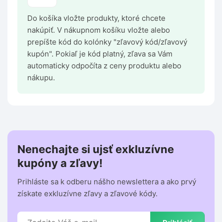
Do košíka vložte produkty, ktoré chcete
nakúpiť. V nákupnom košíku vložte alebo
prepíšte kód do kolónky "zľavový kód/zľavový
kupón". Pokiaľ je kód platný, zľava sa Vám
automaticky odpočíta z ceny produktu alebo
nákupu.
Nenechajte si ujsť exkluzívne
kupóny a zľavy!
Prihláste sa k odberu nášho newslettera a ako prvý
získate exkluzívne zľavy a zľavové kódy.