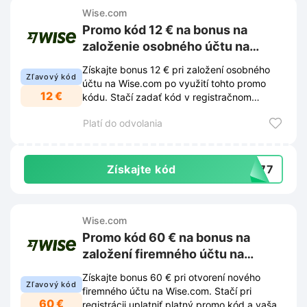
Wise.com
Promo kód 12 € na bonus na
založenie osobného účtu na
Wise.com
Získajte bonus 12 € pri založení osobného
Zľavový kód
účtu na Wise.com po využití tohto promo
12 €
kódu. Stačí zadať kód v registračnom
formulári a výhoda sa automaticky pripočíta
Platí do odvolania
k zostatku.
Získajte kód
1877
Wise.com
Promo kód 60 € na bonus na
založení firemného účtu na
Wise.com
Získajte bonus 60 € pri otvorení nového
Zľavový kód
firemného účtu na Wise.com. Stačí pri
60 €
registrácii uplatniť platný promo kód a vaša