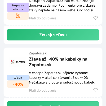
Nakúpte v Zapatos.sk nad 60 € a získajte
dopravu zadarmo. Podmienky pre získanie
Doprava
zdarma
zľavy nájdete na našom webe. Obchod si
vyhradzuje právo podmienky meniť.
Platí do odvolania
Získajte zľavu
Zapatos.sk
Zľava až -40% na kabelky na
Zapatos.sk
V eshope Zapatos.sk nájdete vybrané
kabelky v akcii so zľavami až do -40%.
Zľava
Nečakajte a urobte si radosť novou kabelkou
-40%
za skvelú cenu.
Platí do odvolania