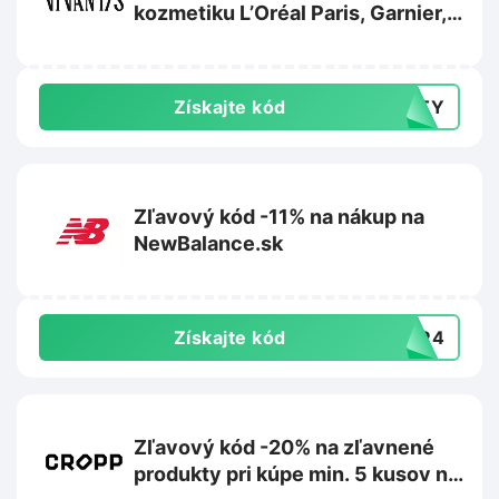
kozmetiku L’Oréal Paris, Garnier,
Maybelline alebo Mixa na
Vivantis.sk
Získajte kód
AUTY
Zľavový kód -11% na nákup na
NewBalance.sk
Získajte kód
T3R4
Zľavový kód -20% na zľavnené
produkty pri kúpe min. 5 kusov na