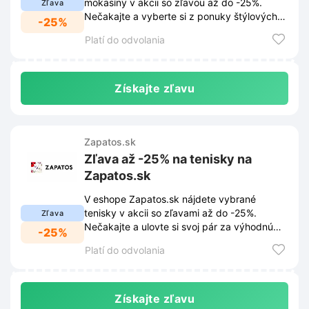
mokasíny v akcii so zľavou až do -25%.
Zľava
Nečakajte a vyberte si z ponuky štýlových
-25%
mokasín za skvelé ceny.
Platí do odvolania
Získajte zľavu
Zapatos.sk
Zľava až -25% na tenisky na
Zapatos.sk
V eshope Zapatos.sk nájdete vybrané
tenisky v akcii so zľavami až do -25%.
Zľava
Nečakajte a ulovte si svoj pár za výhodnú
-25%
cenu!
Platí do odvolania
Získajte zľavu