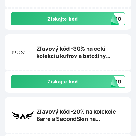
Cropp.com
Získajte kód
RA20
Zľavový kód -30% na celú
kolekciu kufrov a batožiny
Barbados na Puccini.sk
Získajte kód
AR30
Zľavový kód -20% na kolekcie
Barre a SecondSkin na
Exalted.com