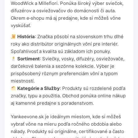
WoodWick a Millefiori. Ponúka široký výber sviečok,
difuzérov a osviežovačov do domácnosti či auta.
Okrem e‑shopu má aj predajne, kde si môžeš vône
vyskúšať.
História
: Značka pôsobí na slovenskom trhu dlhé
roky ako distribútor originálnych vôní pre interiér.
Spoľahlivosť a kvalita sú základom ich ponuky.
Sortiment
: Sviečky, vosky, difuzéry, osviežovače,
darčekové balenia a sezónne kolekcie. Výber je
prispôsobený rôznym preferenciám vôní a typom
miestností.
Kategórie a Služby
: Produkty sú rozdelené podľa
značky, typu a použitia. Obchod ponúka online nákup
aj kamenné predajne s poradenstvom.
Yankeevone.sk je ideálnym miestom, kde si môžeš
vybrať vône na mieru podľa ročného obdobia alebo
nálady. Produkty sú originálne, certifikované a často