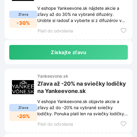
V eshope Yankeevone.sk nájdete akcie a
zľavy až do 30% na vybrané difuzéry.
Zľava
Urobte si radosť a vyberte si z difuzérov v
-30%
akcii, ktoré prevoňajú váš domov.
Platí do odvolania
Získajte zľavu
Yankeevone.sk
Zľava až -20% na sviečky lodičky
na Yankeevone.sk
V eshope Yankeevone.sk objavte akcie a
zľavy až do -20% na vybrané sviečky
Zľava
lodičky. Ponuka platí len na sviečky lodičky v
-20%
akcii, tak neváhajte a urobte si radosť.
Platí do odvolania