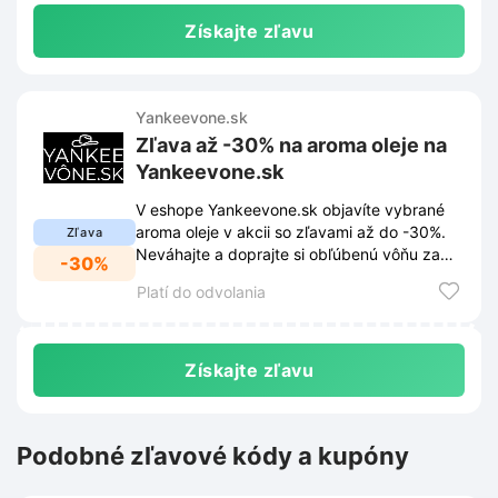
Získajte zľavu
Yankeevone.sk
Zľava až -30% na aroma oleje na
Yankeevone.sk
V eshope Yankeevone.sk objavíte vybrané
aroma oleje v akcii so zľavami až do -30%.
Zľava
Neváhajte a doprajte si obľúbenú vôňu za
-30%
skvelú cenu.
Platí do odvolania
Získajte zľavu
Podobné zľavové kódy a kupóny