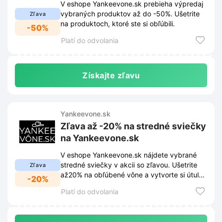
V eshope Yankeevone.sk prebieha výpredaj
vybraných produktov až do -50%. Ušetrite
Zľava
na produktoch, ktoré ste si obľúbili.
-50%
Platí do odvolania
Získajte zľavu
Yankeevone.sk
Zľava až -20% na stredné sviečky
na Yankeevone.sk
V eshope Yankeevone.sk nájdete vybrané
stredné sviečky v akcii so zľavou. Ušetrite
Zľava
až20% na obľúbené vône a vytvorte si útulnú
-20%
atmosféru.
Platí do odvolania