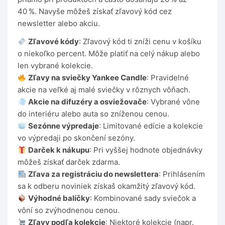
40 %. Navyše môžeš získať zľavový kód cez
newsletter alebo akciu.
Zľavové kódy
: Zľavový kód ti zníži cenu v košíku
o niekoľko percent. Môže platiť na celý nákup alebo
len vybrané kolekcie.
Zľavy na sviečky Yankee Candle
: Pravidelné
akcie na veľké aj malé sviečky v rôznych vôňach.
Akcie na difuzéry a osviežovače
: Vybrané vône
do interiéru alebo auta so zníženou cenou.
Sezónne výpredaje
: Limitované edície a kolekcie
vo výpredaji po skončení sezóny.
Darček k nákupu
: Pri vyššej hodnote objednávky
môžeš získať darček zdarma.
Zľava za registráciu do newslettera
: Prihlásením
sa k odberu noviniek získaš okamžitý zľavový kód.
Výhodné balíčky
: Kombinované sady sviečok a
vôní so zvýhodnenou cenou.
Zľavy podľa kolekcie
: Niektoré kolekcie (napr.