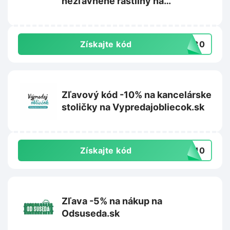
nezľavnené rastliny na
Rastlinkovo.sk
Získajte kód
aj30
Zľavový kód -10% na kancelárske
stoličky na Vypredajobliecok.sk
Získajte kód
IA10
Zľava -5% na nákup na
Odsuseda.sk