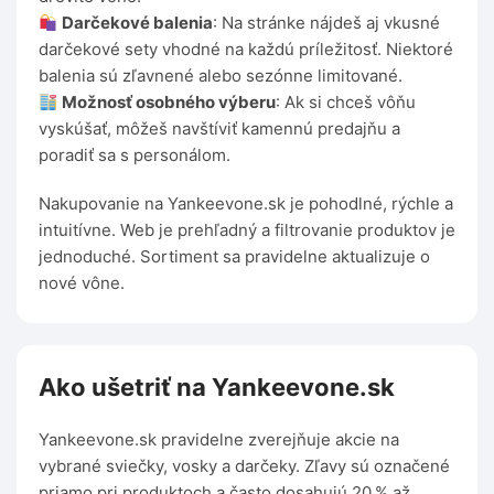
Darčekové balenia
: Na stránke nájdeš aj vkusné
darčekové sety vhodné na každú príležitosť. Niektoré
balenia sú zľavnené alebo sezónne limitované.
Možnosť osobného výberu
: Ak si chceš vôňu
vyskúšať, môžeš navštíviť kamennú predajňu a
poradiť sa s personálom.
Nakupovanie na Yankeevone.sk je pohodlné, rýchle a
intuitívne. Web je prehľadný a filtrovanie produktov je
jednoduché. Sortiment sa pravidelne aktualizuje o
nové vône.
Ako ušetriť na Yankeevone.sk
Yankeevone.sk pravidelne zverejňuje akcie na
vybrané sviečky, vosky a darčeky. Zľavy sú označené
priamo pri produktoch a často dosahujú 20 % až