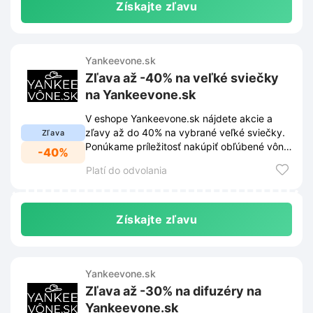
Získajte zľavu
Yankeevone.sk
Zľava až -40% na veľké sviečky
na Yankeevone.sk
V eshope Yankeevone.sk nájdete akcie a
zľavy až do 40% na vybrané veľké sviečky.
Zľava
Ponúkame príležitosť nakúpiť obľúbené vône
-40%
za skvelé ceny.
Platí do odvolania
Získajte zľavu
Yankeevone.sk
Zľava až -30% na difuzéry na
Yankeevone.sk