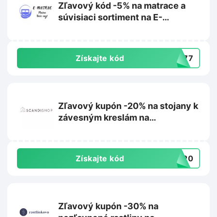
Zľavový kód -5% na matrace a
súvisiaci sortiment na E-
matrac.sk
Získajte kód
L777
Zľavový kupón -20% na stojany k
závesným kreslám na
Scandishop.sk
Získajte kód
US20
Zľavový kupón -30% na