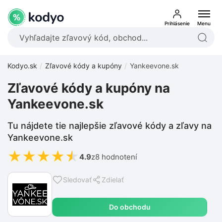
Prihlásenie
Menu
Kodyo.sk
Zľavové kódy a kupóny
Yankeevone.sk
Zľavové kódy a kupóny na
Yankeevone.sk
Tu nájdete tie najlepšie zľavové kódy a zľavy na
Yankeevone.sk
★
★
★
★
★
4.9
z
8 hodnotení
Sledovať
Zdielať
Do obchodu