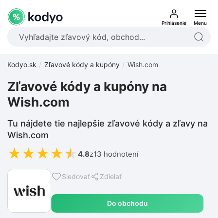
Prihlásenie
Menu
Kodyo.sk
Zľavové kódy a kupóny
Wish.com
Zľavové kódy a kupóny na
Wish.com
Tu nájdete tie najlepšie zľavové kódy a zľavy na
Wish.com
★
★
★
★
★
4.8
z
13 hodnotení
Sledovať
Zdielať
Do obchodu