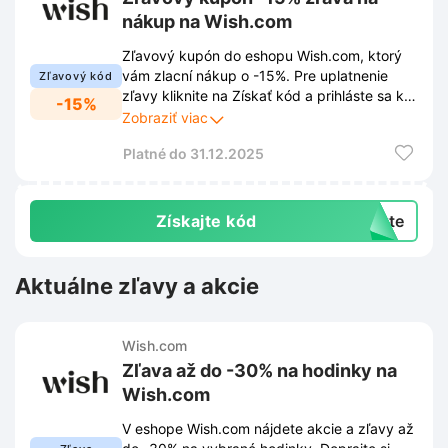
nákup na Wish.com
Zľavový kupón do eshopu Wish.com, ktorý
vám zlacní nákup o -15%. Pre uplatnenie
Zľavový kód
zľavy kliknite na Získať kód a prihláste sa k
-15%
newsletteru prostredníctvom
Zobraziť viac
vyskakovacieho okna. Vďaka tomu Vám
Platné do 31.12.2025
neuniknú žiadne novinky, zľavy ani
exkluzívne ponuky.
Získajte kód
exte
Aktuálne zľavy a akcie
Wish.com
Zľava až do -30% na hodinky na
Wish.com
V eshope Wish.com nájdete akcie a zľavy až