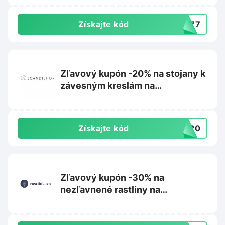
Získajte kód
L777
Zľavový kupón -20% na stojany k
závesným kreslám na
Scandishop.sk
Získajte kód
US20
Zľavový kupón -30% na
nezľavnené rastliny na
Rastlinkovo.sk