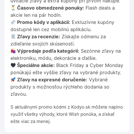
uvítacie zľavy a extra kupóny pri prvom nákupe.
Časovo obmedzené ponuky:
Flash deals a
akcie len na pár hodín.
Promo kódy v aplikácii:
Exkluzívne kupóny
dostupné len cez mobilnú aplikáciu.
Zľavy za recenzie:
Získajte odmenu za
zdieľanie svojich skúseností.
Výpredaje podľa kategórií:
Sezónne zľavy na
elektroniku, módu, dekorácie a ďalšie.
Špeciálne akcie:
Black Friday a Cyber Monday
ponúkajú ešte vyššie zľavy na vybrané produkty.
Zľavy na expresné doručenie:
Vybrané
produkty s možnosťou rýchleho dodania so
zľavou.
S aktuálnymi promo kódmi z Kodyo.sk môžete naplno
využiť všetky výhody, ktoré Wish ponúka, a získať
ešte viac za menej.