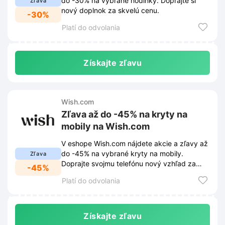
do -30% na vybrané hodinky. Doprajte si
Zľava
nový doplnok za skvelú cenu.
-30%
Platí do odvolania
Získajte zľavu
Wish.com
Zľava až do -45% na kryty na
mobily na Wish.com
V eshope Wish.com nájdete akcie a zľavy až
do -45% na vybrané kryty na mobily.
Zľava
Doprajte svojmu telefónu nový vzhľad za
-45%
skvelú cenu.
Platí do odvolania
Získajte zľavu