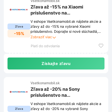
Vsetkonamobil.sk
Zľava až -15% na Xiaomi
príslušenstvo na
Vsetkonamobil.sk
V eshope Vsetkonamobil.sk nájdete akcie a
zľavy až do -15% na vybrané Xiaomi
Zľava
príslušenstvo. Doprajte si nové slúchadlá,
-15%
nabíjačku alebo ochranné sklo za skvelú
Zobraziť viac
cenu.
Platí do odvolania
Získajte zľavu
Vsetkonamobil.sk
Zľava až -20% na Sony
príslušenstvo na
Vsetkonamobil.sk
V eshope Vsetkonamobil.sk nájdete akcie a
zľavy až do -20% na vybrané Sony
Zľava