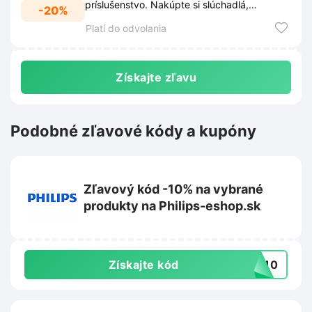
príslušenstvo. Nakúpte si slúchadlá,
-20%
nabíjačky alebo kryty za skvelé ceny.
Platí do odvolania
Získajte zľavu
Podobné zľavové kódy a kupóny
Zľavový kód -10% na vybrané
produkty na Philips-eshop.sk
Získajte kód
TO10