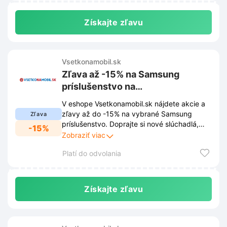
Získajte zľavu
Vsetkonamobil.sk
Zľava až -15% na Samsung
príslušenstvo na
Vsetkonamobil.sk
V eshope Vsetkonamobil.sk nájdete akcie a
zľavy až do -15% na vybrané Samsung
Zľava
príslušenstvo. Doprajte si nové slúchadlá,
-15%
nabíjačku alebo ochranné puzdro za skvelú
Zobraziť viac
cenu.
Platí do odvolania
Získajte zľavu