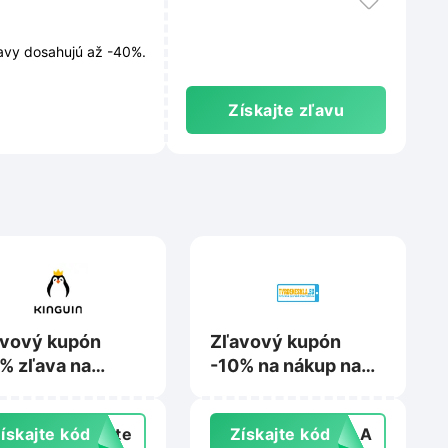
ľavy dosahujú až -40%.
Získajte zľavu
avový kupón
Zľavový kupón
% zľava na
-10% na nákup na
up na
Tvrdeneskla.eu
guin.net
ískajte kód
exte
Získajte kód
SKLA