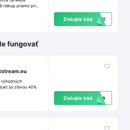
ší nákup priamo pri
Získajte kód
er10
le fungovať
tstream.eu
a výhodných
dukt so zľavou 40%.
Získajte kód
ENTA