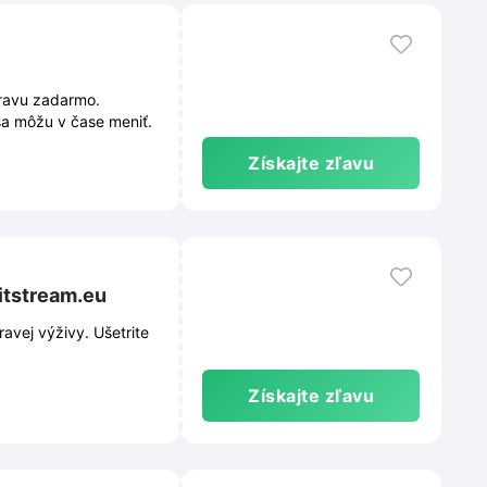
pravu zadarmo.
sa môžu v čase meniť.
Získajte zľavu
itstream.eu
avej výživy. Ušetrite
Získajte zľavu