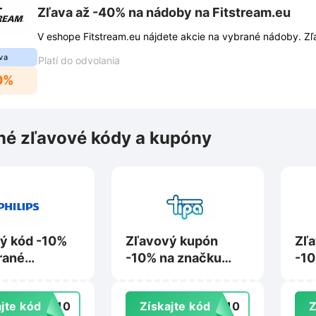
Zľava až -40% na nádoby na Fitstream.eu
V eshope Fitstream.eu nájdete akcie na vybrané nádoby. Z
va
Platí do odvolania
0%
é zľavové kódy a kupóny
ý kód -10%
Zľavový kupón
Zľ
rané
-10% na značku
-10
y na Philips-
Procraft na Tipa.sk
nák
sk
Kin
jte kód
TO10
Získajte kód
FT10
Z