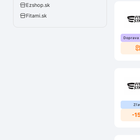
Ezshop.sk
Fitami.sk
Doprava
Zľa
-1