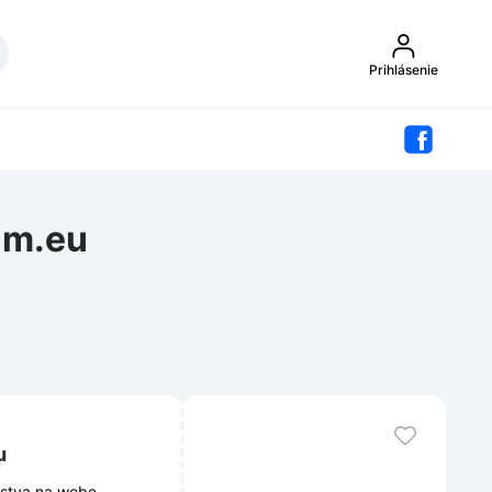
Prihlásenie
am.eu
u
nstva na webe