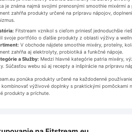
a je známa najmä svojimi prenosnými smoothie mixérmi a p
ment zahŕňa produkty určené na prípravu nápojov, doplneni
izmus.
stória:
Fitstream vznikol s cieľom priniesť jednoduchšie ri
ril svoje portfólio o ďalšie produkty z oblasti výživy a welln
rtiment:
V obchode nájdete smoothie mixéry, proteíny, kola
ment zahŕňa aj elektrolyty, probiotiká a funkčné nápoje.
tegórie a Služby:
Medzi hlavné kategórie patria mixéry, v
y. Súčasťou webu sú aj recepty a inšpirácie na prípravu ná
ream.eu ponúka produkty určené na každodenné používanie 
kombinovať výživové doplnky s praktickými pomôckami na 
é produkty a príchute.
upovanie na Fitstream.eu