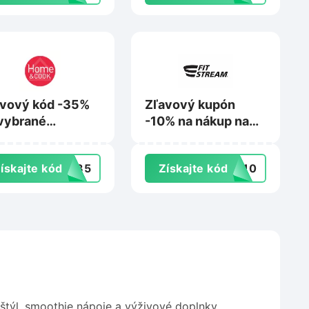
vový kód -35%
Zľavový kupón
vybrané
-10% na nákup na
dukty na
Fitstream.eu
meandcook.sk
ískajte kód
VA35
Získajte kód
er10
štýl, smoothie nápoje a výživové doplnky.