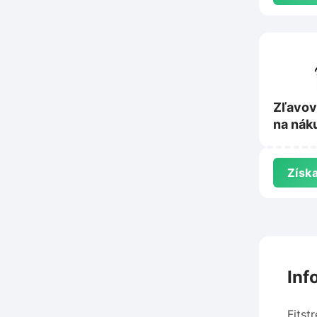
Zľavov
na nák
Picase
Získa
Inf
Fitst