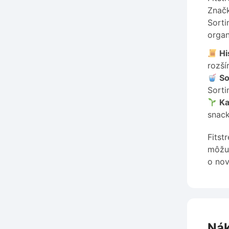
Značk
Sorti
organ
Hi
rozší
So
Sorti
Ka
snack
Fitst
môžu 
o nov
Nák