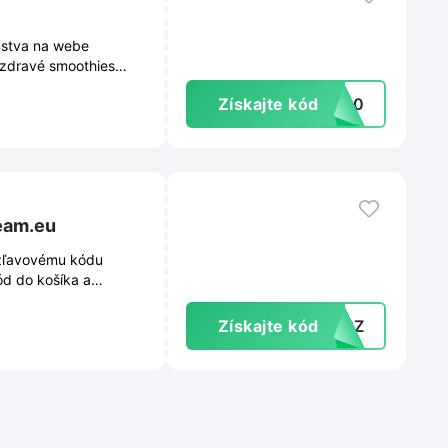
nstva na webe
si zdravé smoothies
Získajte kód
IT20
ream.eu
 zľavovému kódu
ód do košíka a
Získajte kód
EU2Z