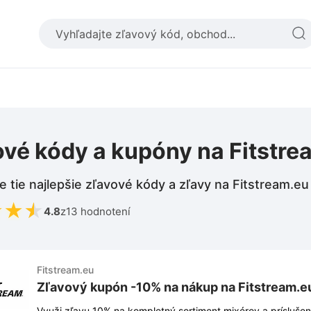
ové kódy a kupóny na Fitstre
e tie najlepšie zľavové kódy a zľavy na Fitstream.eu
★
★
★
4.8
z
13 hodnotení
Fitstream.eu
Zľavový kupón -10% na nákup na Fitstream.e
Využi zľavu 10% na kompletný sortiment mixérov a prísluše