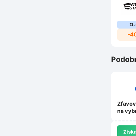
Zľa
-4
Podobn
Zľavov
na vyb
produkt
eshop.
Získa