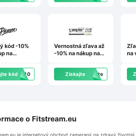
ý kód -10%
Vernostná zľava až
Zľa
up na
-10% na nákup na
na 
e.sk
Live100.sk
pro
Ho
jte kód
EE10
Získajte
exte
Z
zľavu
ormace o Fitstream.eu
ream.eu je internetový obchod zameraný na zdravý životný 