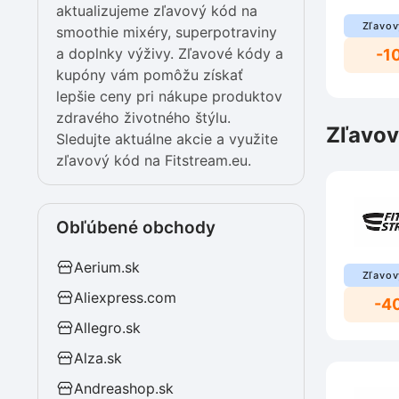
aktualizujeme zľavový kód na
Zľavov
smoothie mixéry, superpotraviny
a doplnky výživy. Zľavové kódy a
-1
kupóny vám pomôžu získať
lepšie ceny pri nákupe produktov
zdravého životného štýlu.
Zľavov
Sledujte aktuálne akcie a využite
zľavový kód na Fitstream.eu.
Obľúbené obchody
Aerium.sk
Zľavov
Aliexpress.com
-4
Allegro.sk
Alza.sk
Andreashop.sk