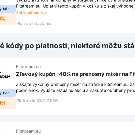
Fitstream.eu. Uplatni tento kupón v košíku a získaj výhodnej
ý kód
objednávke.
Zobraziť viac
0%
Platí do odvolania
é kódy po platnosti, niektoré môžu stá
Fitstream.eu
Zľavový kupón -40% na prenosný mixér na Fi
Získajte výkonný prenosný mixér na stránke Fitstream.eu z
podmienok. Využite aktuálnu akciu a nakúpte obľúbený pro
ý kód
Platné do 28.2.2026
0%
Fitstream.eu