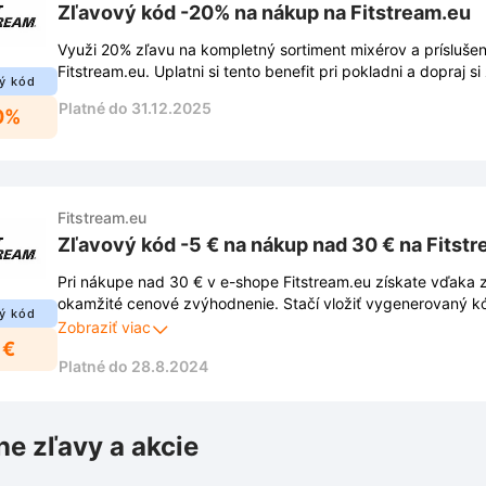
Zľavový kód -20% na nákup na Fitstream.eu
Využi 20% zľavu na kompletný sortiment mixérov a prísluše
Fitstream.eu. Uplatni si tento benefit pri pokladni a dopraj 
ý kód
každý deň.
Platné do 31.12.2025
0%
Fitstream.eu
Zľavový kód -5 € na nákup nad 30 € na Fitst
Pri nákupe nad 30 € v e-shope Fitstream.eu získate vďaka
okamžité cenové zvýhodnenie. Stačí vložiť vygenerovaný k
ý kód
výsledná suma sa automaticky zníži o 5 €.
Zobraziť viac
 €
Platné do 28.8.2024
ne zľavy a akcie