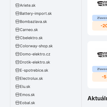
Ariete.sk
Battery-import.sk
Zľavov
Bombazlava.sk
-2
Carneo.sk
Cbelektro.sk
Colorway-shop.sk
Domo-elektro.cz
Drotik-elektro.sk
Zľavov
E-spotrebice.sk
-5
Electrolux.sk
Elu.sk
Emos.sk
Aktuál
Eobal.sk