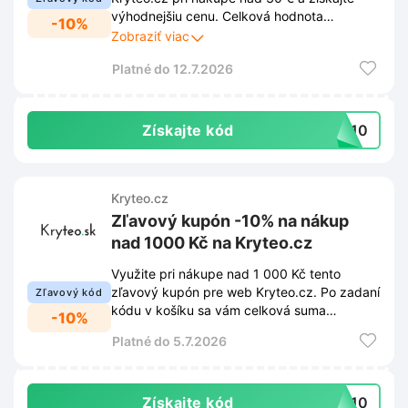
výhodnejšiu cenu. Celková hodnota
-10%
objednávky sa vám v košíku automaticky
Zobraziť viac
zníži o 10%.
Platné do 12.7.2026
Získajte kód
TO10
Kryteo.cz
Zľavový kupón -10% na nákup
nad 1000 Kč na Kryteo.cz
Využite pri nákupe nad 1 000 Kč tento
zľavový kupón pre web Kryteo.cz. Po zadaní
Zľavový kód
kódu v košíku sa vám celková suma
-10%
objednávky zníži o 10%.
Platné do 5.7.2026
Získajte kód
TO10