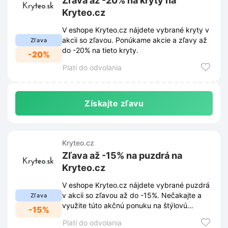
Zľava až -20% na kryty na
Kryteo.cz
V eshope Kryteo.cz nájdete vybrané kryty v
akcii so zľavou. Ponúkame akcie a zľavy až
Zľava
do -20% na tieto kryty.
-20%
Platí do odvolania
Získajte zľavu
Kryteo.cz
Zľava až -15% na puzdrá na
Kryteo.cz
V eshope Kryteo.cz nájdete vybrané puzdrá
v akcii so zľavou až do -15%. Nečakajte a
Zľava
využite túto akčnú ponuku na štýlovú
-15%
ochranu pre váš telefón!
Platí do odvolania