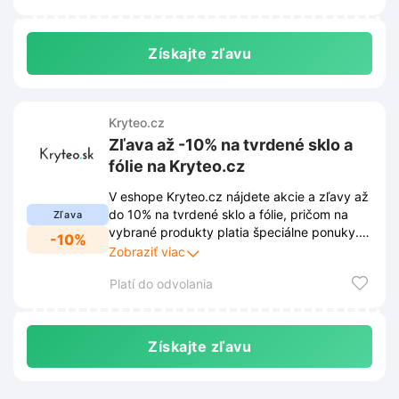
Získajte zľavu
Kryteo.cz
Zľava až -10% na tvrdené sklo a
fólie na Kryteo.cz
V eshope Kryteo.cz nájdete akcie a zľavy až
do 10% na tvrdené sklo a fólie, pričom na
Zľava
vybrané produkty platia špeciálne ponuky.
-10%
Neváhajte a ochráňte svoj displej za
Zobraziť viac
výhodné ceny!
Platí do odvolania
Získajte zľavu