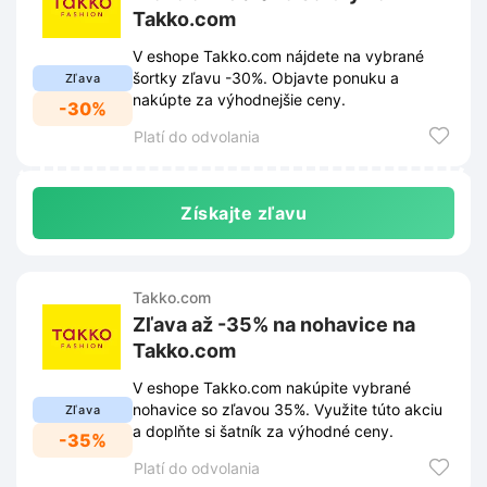
Takko.com
V eshope Takko.com nájdete na vybrané
šortky zľavu -30%. Objavte ponuku a
Zľava
nakúpte za výhodnejšie ceny.
-30%
Platí do odvolania
Získajte zľavu
Takko.com
Zľava až -35% na nohavice na
Takko.com
V eshope Takko.com nakúpite vybrané
nohavice so zľavou 35%. Využite túto akciu
Zľava
a doplňte si šatník za výhodné ceny.
-35%
Platí do odvolania