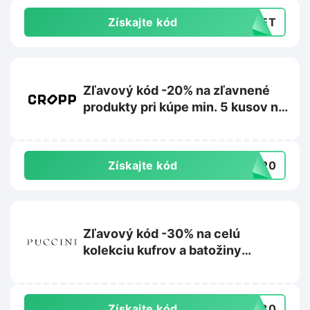
Získajte kód
CRET
Zľavový kód -20% na zľavnené
produkty pri kúpe min. 5 kusov na
Cropp.com
Získajte kód
RA20
Zľavový kód -30% na celú
kolekciu kufrov a batožiny
Barbados na Puccini.sk
Získajte kód
AR30