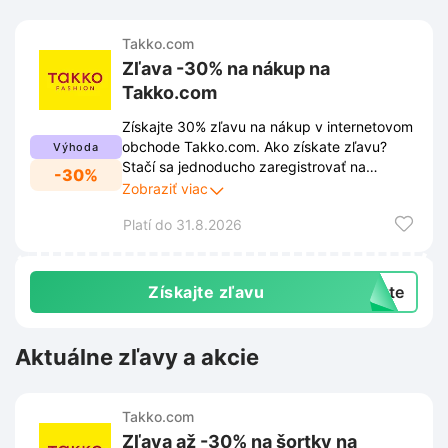
Takko.com
Zľava -30% na nákup na
Takko.com
Získajte 30% zľavu na nákup v internetovom
obchode Takko.com. Ako získate zľavu?
Výhoda
Stačí sa jednoducho zaregistrovať na
-30%
stránke Takko.com. Po úspešnej registrácii
Zobraziť viac
sa zľava automaticky aktivuje v košíku.
Platí do 31.8.2026
Získajte zľavu
exte
Aktuálne zľavy a akcie
Takko.com
Zľava až -30% na šortky na