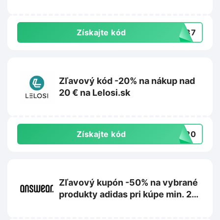
Získajte kód
PW87
Zľavový kód -20% na nákup nad
20 € na Lelosi.sk
Získajte kód
RA20
Zľavový kupón -50% na vybrané
produkty adidas pri kúpe min. 2
kusov na Answear.sk