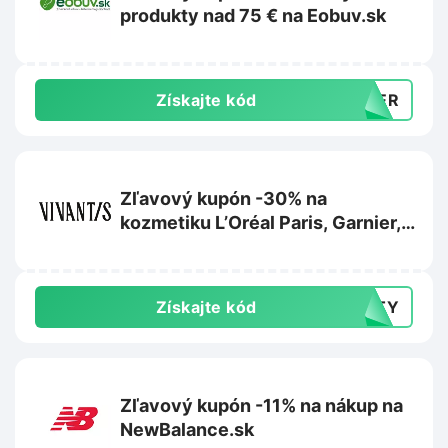
produkty nad 75 € na Eobuv.sk
Získajte kód
MMER
Zľavový kupón -30% na
kozmetiku L’Oréal Paris, Garnier,
Maybelline alebo Mixa na
Vivantis.sk
Získajte kód
AUTY
Zľavový kupón -11% na nákup na
NewBalance.sk