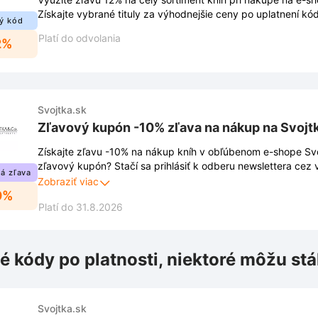
Získajte vybrané tituly za výhodnejšie ceny po uplatnení kód
ý kód
Platí do odvolania
2%
Svojtka.sk
Zľavový kupón -10% zľava na nákup na Svojt
Získajte zľavu -10% na nákup kníh v obľúbenom e-shope Svo
zľavový kupón? Stačí sa prihlásiť k odberu newslettera cez
á zľava
stránke. Vďaka registrácii vám neuniknú žiadne novinky, zľa
Zobraziť viac
0%
ponuky.
Platí do 31.8.2026
é kódy po platnosti, niektoré môžu stá
Svojtka.sk