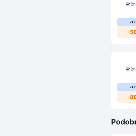
Zľa
-5
Zľa
-8
Podobn