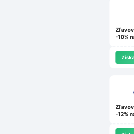
Zľavov
-10% n
Grada.
Získa
Zľavov
-12% n
Svojtk