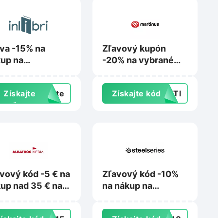
va -15% na
Zľavový kupón
up na
-20% na vybrané
ibri.online
detské knihy na
Martinus.sk
Získajte
exte
Získajte kód
DETI
zľavu
vový kód -5 € na
Zľavový kód -10%
up nad 35 € na
na nákup na
atrosmedia.sk
Steelseries.com