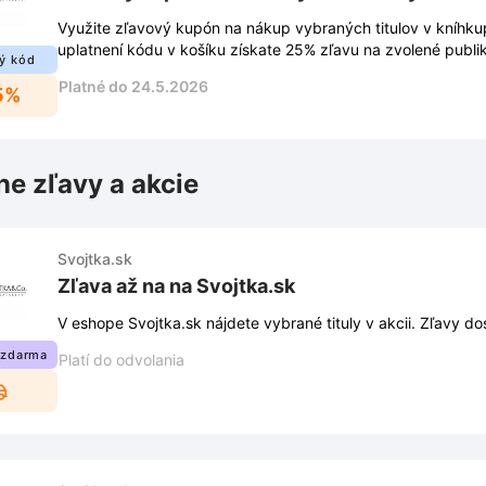
Využite zľavový kupón na nákup vybraných titulov v kníhkup
uplatnení kódu v košíku získate 25% zľavu na zvolené publik
ý kód
Platné do 24.5.2026
5%
ne zľavy a akcie
Svojtka.sk
Zľava až na na Svojtka.sk
V eshope Svojtka.sk nájdete vybrané tituly v akcii. Zľavy d
 zdarma
Platí do odvolania