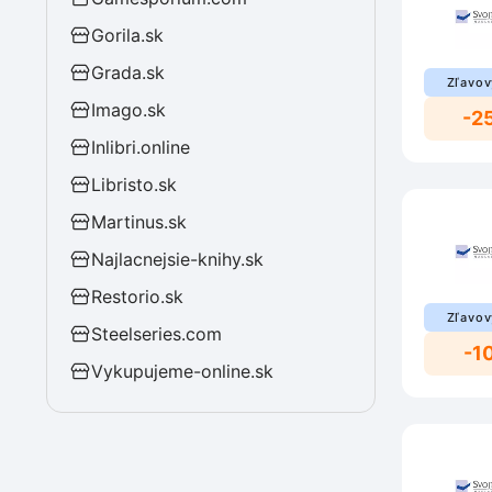
Gorila.sk
Grada.sk
Zľavov
Imago.sk
-2
Inlibri.online
Libristo.sk
Martinus.sk
Najlacnejsie-knihy.sk
Restorio.sk
Zľavov
Steelseries.com
-1
Vykupujeme-online.sk