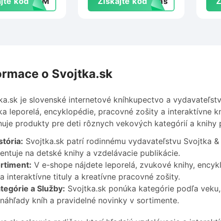
jte kód
ZNPM
Získajte kód
ypas
Z
ormace o Svojtka.sk
ka.sk je slovenské internetové kníhkupectvo a vydavateľst
a leporelá, encyklopédie, pracovné zošity a interaktívne k
uje produkty pre deti rôznych vekových kategórií a knihy 
stória:
Svojtka.sk patrí rodinnému vydavateľstvu Svojtka &
ientuje na detské knihy a vzdelávacie publikácie.
rtiment:
V e-shope nájdete leporelá, zvukové knihy, encyk
a interaktívne tituly a kreatívne pracovné zošity.
tegórie a Služby:
Svojtka.sk ponúka kategórie podľa veku, 
náhľady kníh a pravidelné novinky v sortimente.