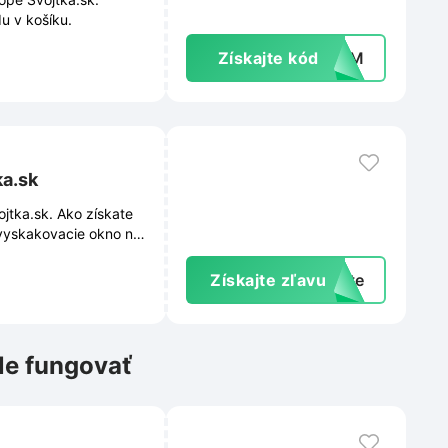
u v košíku.
Získajte kód
ZNPM
ka.sk
jtka.sk. Ako získate
 vyskakovacie okno na
vy ani exkluzívne
Získajte zľavu
exte
le fungovať