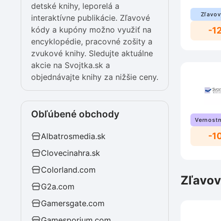
detské knihy, leporelá a
Zľavov
interaktívne publikácie. Zľavové
kódy a kupóny možno využiť na
-1
encyklopédie, pracovné zošity a
zvukové knihy. Sledujte aktuálne
akcie na Svojtka.sk a
objednávajte knihy za nižšie ceny.
Obľúbené obchody
Vernostn
-1
Albatrosmedia.sk
Clovecinahra.sk
Colorland.com
Zľavov
G2a.com
Gamersgate.com
Gamesporium.com