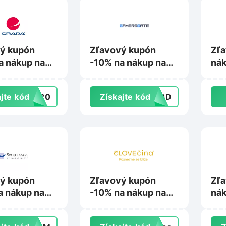
ý kupón
Zľavový kupón
Zľa
a nákup na
-10% na nákup na
nák
sk
Gamersgate.com
Inl
jte kód
RA20
Získajte kód
GGD
ý kupón
Zľavový kupón
Zľa
a nákup na
-10% na nákup na
nák
a.sk
Clovecinahra.sk
Alb