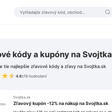
ové kódy a kupóny na Svojtka
e tie najlepšie zľavové kódy a zľavy na Svojtka.sk
★
★
★
4.8
z
16 hodnotení
Svojtka.sk
Zľavový kupón -12% na nákup na Svojtka.sk
Využite zľavu 12% na celý sortiment kníh pri nákupe na e-sh