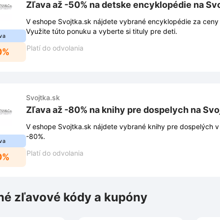
Zľava až -50% na detske encyklopédie na Svo
V eshope Svojtka.sk nájdete vybrané encyklopédie za ceny 
Využite túto ponuku a vyberte si tituly pre deti.
va
Platí do odvolania
0%
Svojtka.sk
Zľava až -80% na knihy pre dospelych na Svo
V eshope Svojtka.sk nájdete vybrané knihy pre dospelých v a
-80%.
va
Platí do odvolania
0%
é zľavové kódy a kupóny