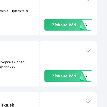
jtka. Uplatnite si
Získajte kód
TO26
vojtka.sk. Stačí
bjednávky.
Získajte kód
4126
jtka.sk