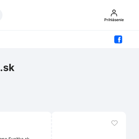
Prihlásenie
.sk
ope Svojtka.sk.