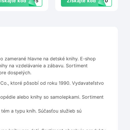
ískajte kód
MM5
Získajte kód
RA10
vo zamerané hlavne na detské knihy. E-shop
nihy na vzdelávanie a zábavu. Sortiment
pre dospelých.
 Co., ktoré pôsobí od roku 1990. Vydavateľstvo
lopédie alebo knihy so samolepkami. Sortiment
tém a typu kníh. Súčasťou služieb sú