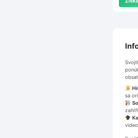
Získa
Inf
Svojt
ponúk
obsah
Hi
sa or
So
zahŕň
Ka
video