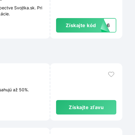
ectve Svojtka.sk. Pri
ácie.
Získajte kód
DD26
osahujú až 50%.
Získajte zľavu