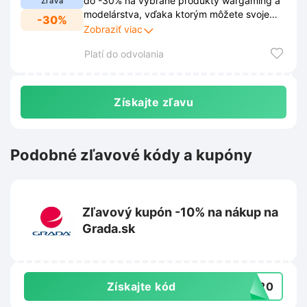
do -30% na vybrané produkty wargaming a
Zľava
modelárstva, vďaka ktorým môžete svoje
-30%
hobby rozvíjať ešte výhodnejšie. Nenechajte
Zobraziť viac
si ujsť túto príležitosť a nakúpte si svoje
Platí do odvolania
obľúbené veci so zľavou až do -30%.
Získajte zľavu
Podobné zľavové kódy a kupóny
Zľavový kupón -10% na nákup na
Grada.sk
Získajte kód
RA20