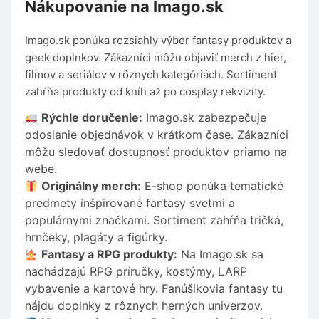
Nákupovanie na Imago.sk
Imago.sk ponúka rozsiahly výber fantasy produktov a
geek doplnkov. Zákazníci môžu objaviť merch z hier,
filmov a seriálov v rôznych kategóriách. Sortiment
zahŕňa produkty od kníh až po cosplay rekvizity.
Rýchle doručenie:
Imago.sk zabezpečuje
odoslanie objednávok v krátkom čase. Zákazníci
môžu sledovať dostupnosť produktov priamo na
webe.
Originálny merch:
E-shop ponúka tematické
predmety inšpirované fantasy svetmi a
populárnymi značkami. Sortiment zahŕňa tričká,
hrnčeky, plagáty a figúrky.
Fantasy a RPG produkty:
Na Imago.sk sa
nachádzajú RPG príručky, kostýmy, LARP
vybavenie a kartové hry. Fanúšikovia fantasy tu
nájdu doplnky z rôznych herných univerzov.