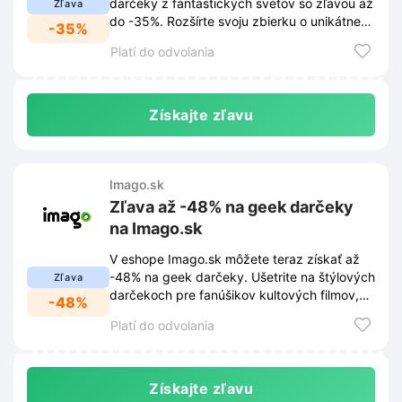
darčeky z fantastických svetov so zľavou až
Zľava
do -35%. Rozšírte svoju zbierku o unikátne
-35%
kúsky a ušetrite.
Platí do odvolania
Získajte zľavu
Imago.sk
Zľava až -48% na geek darčeky
na Imago.sk
V eshope Imago.sk môžete teraz získať až
-48% na geek darčeky. Ušetrite na štýlových
Zľava
darčekoch pre fanúšikov kultových filmov,
-48%
seriálov a hier.
Platí do odvolania
Získajte zľavu