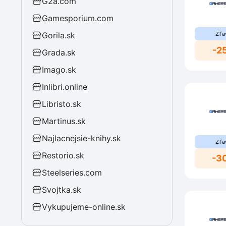
G2a.com
Gamesporium.com
Gorila.sk
Zľa
-2
Grada.sk
Imago.sk
Inlibri.online
Libristo.sk
Martinus.sk
Najlacnejsie-knihy.sk
Zľa
Restorio.sk
-3
Steelseries.com
Svojtka.sk
Vykupujeme-online.sk