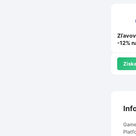
Zľavov
-12% n
Svojtk
Získa
Inf
Gamer
Platf