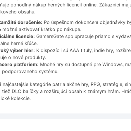
uje pohodlný nákup herných licencií online. Zákazníci majú
nkového obsahu.
amžité doručenie:
Po úspešnom dokončení objednávky býva
e možné aktivovať krátko po nákupe.
iciálne licencie:
GamersGate spolupracuje priamo s vydavate
nálne herné kľúče.
roký výber hier:
K dispozícii sú AAA tituly, indie hry, rozší
ruje o nové produkty.
acero platforiem:
Mnohé hry sú dostupné pre Windows, mac
a podporovaného systému.
 najčastejšie kategórie patria akčné hry, RPG, stratégie, s
a tiež DLC balíčky a rozširujúci obsah k známym hrám. Hráči
ické kolekcie.