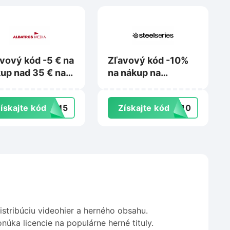
vový kód -5 € na
Zľavový kód -10%
up nad 35 € na
na nákup na
atrosmedia.sk
Steelseries.com
ískajte kód
MM5
Získajte kód
RA10
stribúciu videohier a herného obsahu.
ka licencie na populárne herné tituly.