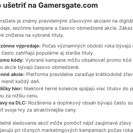
 ušetriť na Gamersgate.com
sGate je známy pravidelnými zľavovými akciami na digitál
daje, sezónne kampane a časovo obmedzené akcie. Zákazn
é zníženia na vybrané tituly.
zónne výpredaje:
Počas významných období roka bývajú d
 často zahŕňajú populárne aj staršie tituly.
omo kódy:
Vybrané kampane môžu obsahovať promo kód n
o akcie bývajú časovo obmedzené.
nné akcie:
Platforma pravidelne zaraďuje krátkodobé zľav
 meniť každý deň.
líčky hier:
Niektoré herné kolekcie spájajú viac titulov do j
u za nižšiu cenu.
avy na DLC:
Rozšírenia a doplnkový obsah bývajú často s
riť svoje hry za atraktívnejšie ceny.
delné sledovanie akcií môže pomôcť nájsť zaujímavé zľavy 
javujú pri rôznych marketingových kampaniach počas rok