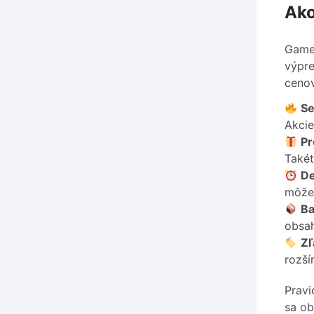
Ako
Gamer
výpre
cenov
Se
Akcie
Pr
Takét
De
môže
Ba
obsah
Zľ
rozší
Pravi
sa ob