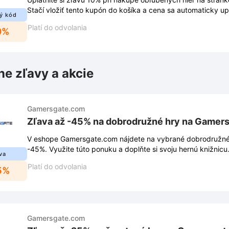
Stačí vložiť tento kupón do košíka a cena sa automaticky up
ý kód
Platí do odvolania
0%
ne zľavy a akcie
Gamersgate.com
Zľava až -45% na dobrodružné hry na Gamer
V eshope Gamersgate.com nájdete na vybrané dobrodružné
-45%. Využite túto ponuku a doplňte si svoju hernú knižnicu
va
Platí do odvolania
5%
Gamersgate.com