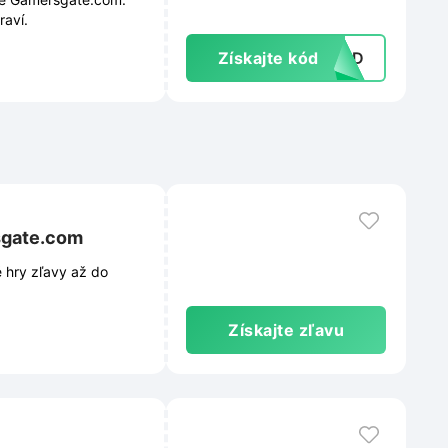
raví.
Získajte kód
GGD
sgate.com
 hry zľavy až do
.
Získajte zľavu