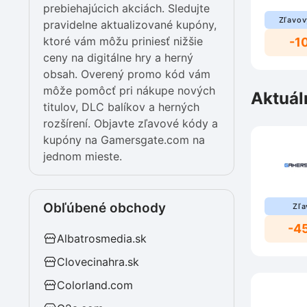
prebiehajúcich akciách. Sledujte
Zľavov
pravidelne aktualizované kupóny,
ktoré vám môžu priniesť nižšie
-1
ceny na digitálne hry a herný
obsah. Overený promo kód vám
môže pomôcť pri nákupe nových
Aktuál
titulov, DLC balíkov a herných
rozšírení. Objavte zľavové kódy a
kupóny na Gamersgate.com na
jednom mieste.
Obľúbené obchody
Zľa
-4
Albatrosmedia.sk
Clovecinahra.sk
Colorland.com