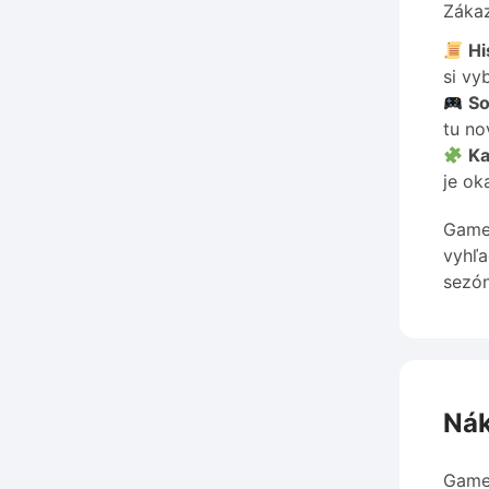
Zákaz
Hi
si vy
So
tu no
Ka
je ok
Gamer
vyhľa
sezón
Nák
Gamer