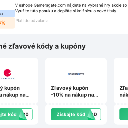
V eshope Gamersgate.com nájdete na vybrané hry akcie so
Využite túto ponuku a doplňte si knižnicu o nové tituly.
va
Platí do odvolania
5%
é zľavové kódy a kupóny
ý kupón
Zľavový kupón
Zľa
a nákup na
-10% na nákup na
nák
sk
Gamersgate.com
Inl
jte kód
RA20
Získajte kód
GGD