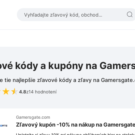
ové kódy a kupóny na Gamer
e tie najlepšie zľavové kódy a zľavy na Gamersgate
★
★
★
4.8
z
14 hodnotení
Gamersgate.com
Zľavový kupón -10% na nákup na Gamersgat
Uplatnite si zľavu 10% pri nákupe obľúbených hier na strá