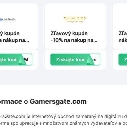
ý kupón
Zľavový kupón
Zľa
a nákup na
-10% na nákup na
nák
a.sk
Clovecinahra.sk
Alb
jte kód
ZNPM
Získajte kód
ypas
Z
ormace o Gamersgate.com
sGate.com je internetový obchod zameraný na digitálnu di
orma spolupracuje s množstvom známych vydavateľov a ponú