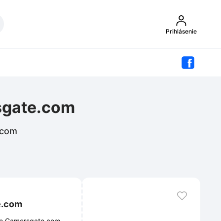
Prihlásenie
sgate.com
.com
e.com
nke Gamersgate.com.