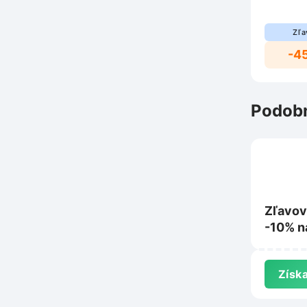
Zľa
-4
Podobn
Zľavov
-10% n
Grada.
Získa