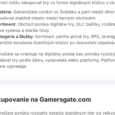
níci môžu nakupovať hry vo forme digitálnych kľúčov s o
stória:
GamersGate vznikol vo Švédsku a patrí medzi dlhoro
budoval stabilné miesto medzi hernými obchodmi.
rtiment:
Obchod ponúka digitálne hry, DLC balíčky, rozšíre
vé vydania a staršie tituly.
tegórie a Služby:
Sortiment zahŕňa akčné hry, RPG, stratégi
amžité doručenie licenčných kľúčov po dokončení objednáv
sGate sa orientuje na digitálny predaj bez potreby fyzick
dávať hry podľa žánru, vydavateľa alebo platformy. Platfo
ne výpredaje.
upovanie na Gamersgate.com
sGate ponúka rozsiahly katalóg digitálnych hier od veľkýc