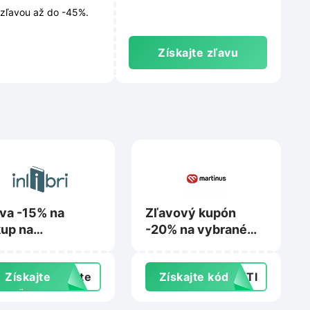
 zľavou až do -45%.
Získajte zľavu
va -15% na
Zľavový kupón
up na
-20% na vybrané
ibri.online
detské knihy na
Martinus.sk
Získajte
exte
Získajte kód
DETI
zľavu