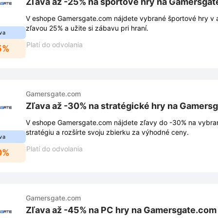
Zľava až -25% na športové hry na Gamersga
V eshope Gamersgate.com nájdete vybrané športové hry v akci
zľavou 25% a užite si zábavu pri hraní.
va
Platí do odvolania
5%
Gamersgate.com
Zľava až -30% na stratégické hry na Gamers
V eshope Gamersgate.com nájdete zľavy do -30% na vybrané
stratégiu a rozšírte svoju zbierku za výhodné ceny.
va
Platí do odvolania
0%
Gamersgate.com
Zľava až -45% na PC hry na Gamersgate.com