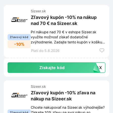
Sizeer.sk
Zľavový kupón -10% na nákup
nad 70 € na Sizeer.sk
Pri nákupe nad 70 € v eshope Sizeer.sk
využite možnosť získať dodatočné
Zľavový kód
zvýhodnenie. Zadajte tento kupón v košíku a
-10%
uplatnite si tak zľavu 10%.
Platí do 5.8.2026
Získajte kód
VIAX
Sizeer.sk
Zľavový kupón -10% zľava na
nákup na Sizeer.sk
Chcete nakupovať na Sizeer.sk výhodnejšie?
Získajte 10% zľavu na svoj nákup so
Zľavový kód