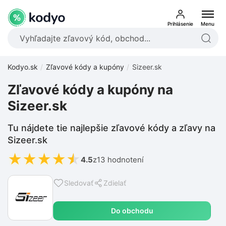
Prihlásenie
Menu
Kodyo.sk
Zľavové kódy a kupóny
Sizeer.sk
Zľavové kódy a kupóny na
Sizeer.sk
Tu nájdete tie najlepšie zľavové kódy a zľavy na
Sizeer.sk
★
★
★
★
★
4.5
z
13 hodnotení
Sledovať
Zdielať
Do obchodu