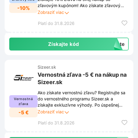
zľavovým kupónom! Ako získate zľavový
-10%
kupón? Jednoducho sa prihláste k odberu
Zobraziť viac
newslettera Sizeer.sk cez vyskakovacie
Platí do 31.8.2026
okno na stránke. Neuniknú Vám tak žiadne
novinky, exkluzívne ponuky a ďalšie skvelé
zľavy.
Získajte kód
exte
Sizeer.sk
Vernostná zľava -5 € na nákup na
Sizeer.sk
Ako získate vernostnú zľavu? Registrujte sa
do vernostného programu Sizeer.sk a
Vernostná
zľava
získajte exkluzívne výhody. Po úspešnej
registrácii sa vám automaticky aktivuje zľava
Zobraziť viac
-5 €
na váš nákup. Ušetrite tak pri nákupe obuvi
Platí do 31.8.2026
a oblečenia. Viac informácií nájdete v
odkaze.