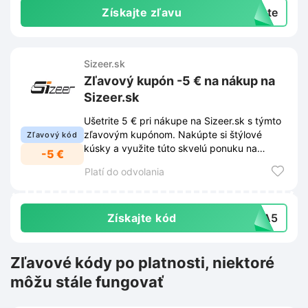
Získajte zľavu
exte
Sizeer.sk
Zľavový kupón -5 € na nákup na
Sizeer.sk
Ušetrite 5 € pri nákupe na Sizeer.sk s týmto
zľavovým kupónom. Nakúpte si štýlové
Zľavový kód
kúsky a využite túto skvelú ponuku na
-5 €
zníženie ceny.
Platí do odvolania
Získajte kód
TRA5
Zľavové kódy po platnosti, niektoré
môžu stále fungovať