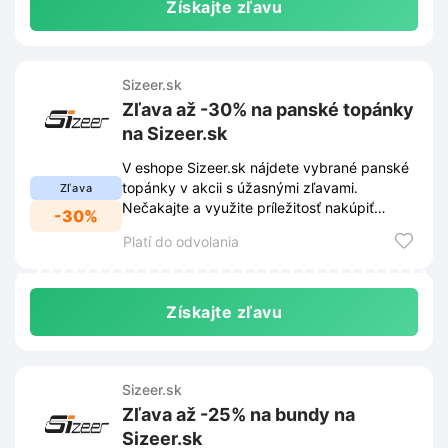
Získajte zľavu
Sizeer.sk
Zľava až -30% na panské topánky
na Sizeer.sk
V eshope Sizeer.sk nájdete vybrané panské
topánky v akcii s úžasnými zľavami.
Zľava
Nečakajte a využite príležitosť nakúpiť
-30%
kvalitnú obuv až do -30% lacnejšie.
Platí do odvolania
Získajte zľavu
Sizeer.sk
Zľava až -25% na bundy na
Sizeer.sk