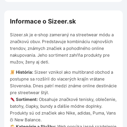
Informace o Sizeer.sk
Sizeer.sk je e‑shop zameraný na streetwear módu a
značkovú obuv. Predstavuje kombináciu najnovších
trendov, známych značiek a pohodlného online
nakupovania. Jeho sortiment zahŕňa produkty pre
mužov, ženy aj deti.
História:
Sizeer vznikol ako multibrand obchod a
postupne sa rozšíril do viacerých krajín vrátane
Slovenska. Dnes patrí medzi známe online destinácie
pre streetwear štýl.
Sortiment:
Obsahuje značkové tenisky, oblečenie,
batohy, čiapky, bundy a ďalšie módne doplnky.
Produkty sú od značiek ako Nike, adidas, Puma, Vans
či New Balance.
Kategórie a Služby:
Web ponúka jasné rozdelenie