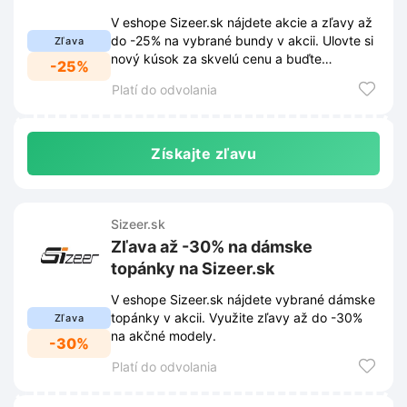
V eshope Sizeer.sk nájdete akcie a zľavy až
do -25% na vybrané bundy v akcii. Ulovte si
Zľava
nový kúsok za skvelú cenu a buďte
-25%
pripravení na chladnejšie dni.
Platí do odvolania
Získajte zľavu
Sizeer.sk
Zľava až -30% na dámske
topánky na Sizeer.sk
V eshope Sizeer.sk nájdete vybrané dámske
topánky v akcii. Využite zľavy až do -30%
Zľava
na akčné modely.
-30%
Platí do odvolania