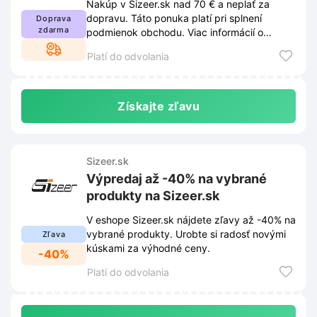
Nakúp v Sizeer.sk nad 70 € a neplať za
dopravu. Táto ponuka platí pri splnení
Doprava
zdarma
podmienok obchodu. Viac informácií o
podmienkach nájdeš na Sizeer.sk.
Platí do odvolania
Získajte zľavu
Sizeer.sk
Výpredaj až -40% na vybrané
produkty na Sizeer.sk
V eshope Sizeer.sk nájdete zľavy až -40% na
vybrané produkty. Urobte si radosť novými
Zľava
kúskami za výhodné ceny.
-40%
Platí do odvolania