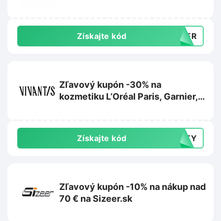
Získajte kód
MMER
Zľavový kupón -30% na
kozmetiku L’Oréal Paris, Garnier,
Maybelline alebo Mixa na
Vivantis.sk
Získajte kód
AUTY
Zľavový kupón -10% na nákup nad
70 € na Sizeer.sk