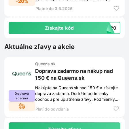
-20%
peňazí s týmto exkluzívnym kupónom.
Platné do 3.6.2026
Získajte kód
TW20
Aktuálne zľavy a akcie
Queens.sk
Doprava zadarmo na nákup nad
150 € na Queens.sk
Nakúpte na Queens.sk nad 150 € a získajte
dopravu zadarmo. Dodržte podmienky
Doprava
zdarma
obchodu pre uplatnenie zľavy. Podmienky
nájdete na webe a môžu sa meniť.
Platí do odvolania