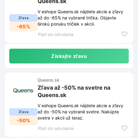
Queens.sk
V eshope Queens.sk nájdete akcie a zľavy
až do -65% na vybrané trička. Objavte
Zľava
širokú ponuku tričiek v akcii.
-65%
Platí do odvolania
Získajte zľavu
Queens.sk
Zľava až -50% na svetre na
Queens.sk
V eshope Queens.sk nájdete akcie a zľavy
až do -50% na vybrané svetre. Nakúpte
Zľava
svetre v akcii už teraz.
-50%
Platí do odvolania