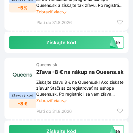
Queens.sk a získajte tak zľavu. Po registrácii
-5%
sa vám zľava automaticky aktivuje a môžete
Zobraziť viac
ju využiť na ďalší nákup. Viac informácií
Platí do 31.8.2026
nájdete v odkaze.
Získajte kód
exte
Queens.sk
Zľava -8 € na nákup na Queens.sk
Získajte zľavu 8 € na Queens.sk! Ako získate
zľavu? Stačí sa zaregistrovať na eshope
Queens.sk. Po registrácii sa vám zľava
Zľavový kód
automaticky pridá do košíka. Ušetrite a
Zobraziť viac
-8 €
nakupujte výhodnejšie už dnes!
Platí do 31.8.2026
Získajte kód
exte