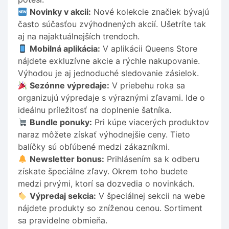
Novinky v akcii:
Nové kolekcie značiek bývajú
často súčasťou zvýhodnených akcií. Ušetríte tak
aj na najaktuálnejších trendoch.
Mobilná aplikácia:
V aplikácii Queens Store
nájdete exkluzívne akcie a rýchle nakupovanie.
Výhodou je aj jednoduché sledovanie zásielok.
Sezónne výpredaje:
V priebehu roka sa
organizujú výpredaje s výraznými zľavami. Ide o
ideálnu príležitosť na doplnenie šatníka.
Bundle ponuky:
Pri kúpe viacerých produktov
naraz môžete získať výhodnejšie ceny. Tieto
balíčky sú obľúbené medzi zákazníkmi.
Newsletter bonus:
Prihlásením sa k odberu
získate špeciálne zľavy. Okrem toho budete
medzi prvými, ktorí sa dozvedia o novinkách.
Výpredaj sekcia:
V špeciálnej sekcii na webe
nájdete produkty so zníženou cenou. Sortiment
sa pravidelne obmieňa.