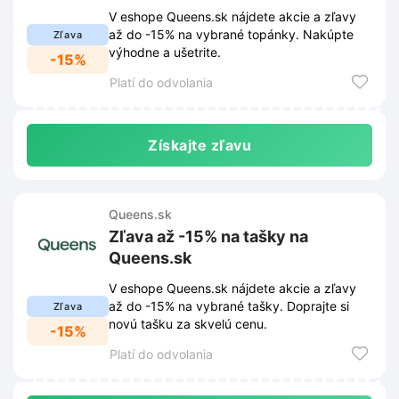
V eshope Queens.sk nájdete akcie a zľavy
až do -15% na vybrané topánky. Nakúpte
Zľava
výhodne a ušetrite.
-15%
Platí do odvolania
Získajte zľavu
Queens.sk
Zľava až -15% na tašky na
Queens.sk
V eshope Queens.sk nájdete akcie a zľavy
až do -15% na vybrané tašky. Doprajte si
Zľava
novú tašku za skvelú cenu.
-15%
Platí do odvolania