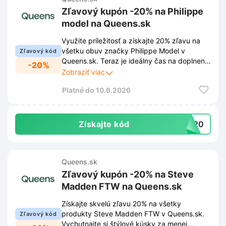
Zľavový kupón -20% na Philippe
model na Queens.sk
Využite príležitosť a získajte 20% zľavu na
všetku obuv značky Philippe Model v
Zľavový kód
Queens.sk. Teraz je ideálny čas na doplnenie
-20%
svojho šatníka o štýlové kúsky s výraznou
Zobraziť viac
úsporou.
Platné do 10.6.2026
Získajte kód
PE20
Queens.sk
Zľavový kupón -20% na Steve
Madden FTW na Queens.sk
Získajte skvelú zľavu 20% na všetky
produkty Steve Madden FTW v Queens.sk.
Zľavový kód
Vychutnajte si štýlové kúsky za menej