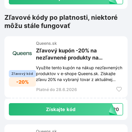
Zľavové kódy po platnosti, niektoré
môžu stále fungovať
Queens.sk
Zľavový kupón -20% na
nezľavnené produkty na
Queens.sk
Využite tento kupón na nákup nezľavnených
produktov v e-shope Queens.sk. Získajte
Zľavový kód
zľavu 20% na vybraný tovar z aktuálnej
-20%
ponuky.
Platné do 28.6.2026
Získajte kód
Q20
Queens.sk