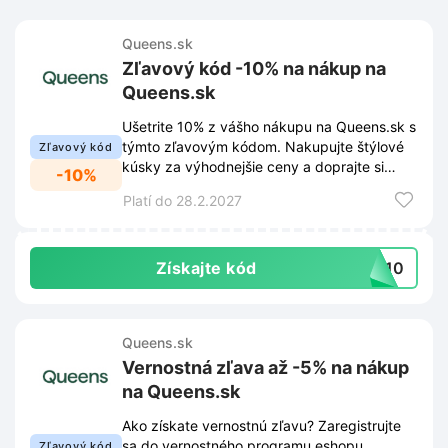
Queens.sk
Zľavový kód -10% na nákup na
Queens.sk
Ušetrite 10% z vášho nákupu na Queens.sk s
týmto zľavovým kódom. Nakupujte štýlové
Zľavový kód
kúsky za výhodnejšie ceny a doprajte si
-10%
radosť z nových outfitov.
Platí do 28.2.2027
Získajte kód
NS10
Queens.sk
Vernostná zľava až -5% na nákup
na Queens.sk
Ako získate vernostnú zľavu? Zaregistrujte
sa do vernostného programu eshopu
Zľavový kód