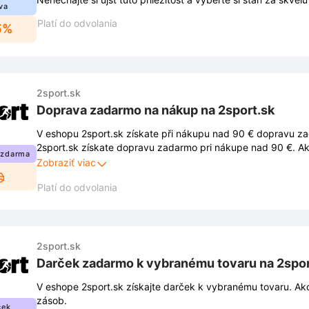
va
Platí do odvolania
5%
2sport.sk
Doprava zadarmo na nákup na 2sport.sk
V eshopu 2sport.sk získate při nákupu nad 90 € dopravu z
2sport.sk získate dopravu zadarmo pri nákupe nad 90 €. Ak
 zdarma
musíte dodržiavať podmienky stanovené obchodom. Tieto 
Zobraziť viac
uverejnené na webovej stránke obchodu a môžu sa z času n
Platí do odvolania
2sport.sk
Darček zadarmo k vybranému tovaru na 2spor
V eshope 2sport.sk získajte darček k vybranému tovaru. Akcia platí do vypredania
zásob.
ček