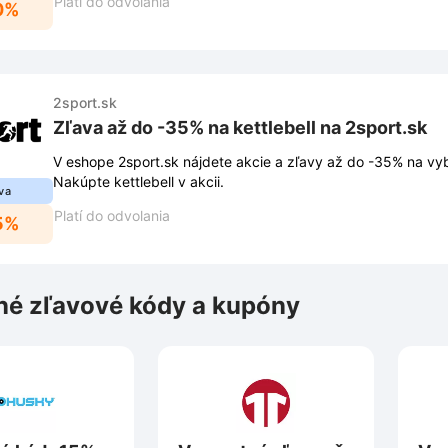
Platí do odvolania
0%
2sport.sk
Zľava až do -35% na kettlebell na 2sport.sk
V eshope 2sport.sk nájdete akcie a zľavy až do -35% na vyb
Nakúpte kettlebell v akcii.
va
Platí do odvolania
5%
é zľavové kódy a kupóny