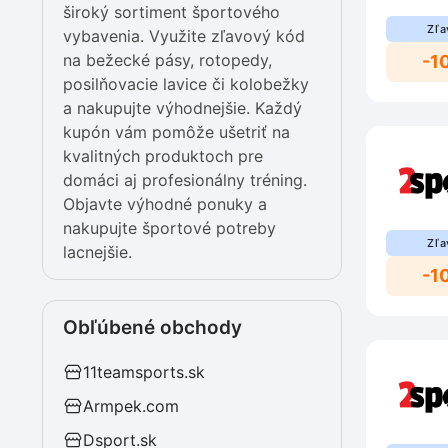
široký sortiment športového
Zľa
vybavenia. Využite zľavový kód
na bežecké pásy, rotopedy,
-1
posilňovacie lavice či kolobežky
a nakupujte výhodnejšie. Každý
kupón vám pomôže ušetriť na
kvalitných produktoch pre
domáci aj profesionálny tréning.
Objavte výhodné ponuky a
nakupujte športové potreby
Zľa
lacnejšie.
-1
Obľúbené obchody
11teamsports.sk
Armpek.com
Dsport.sk