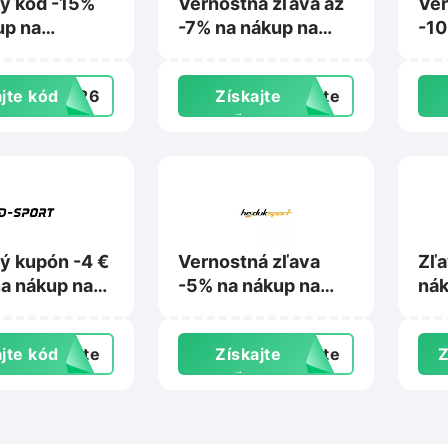
ý kód -15%
Vernostná zľava až
Ver
up na
-7% na nákup na
-10
k.sk
11teamsports.sk
Rig
jte kód
RA26
Získajte
exte
zľavu
ý kupón -4 €
Vernostná zľava
Zľa
na nákup na
-5% na nákup na
nák
.sk
Hejduksport.sk
jte kód
exte
Získajte
exte
Z
zľavu