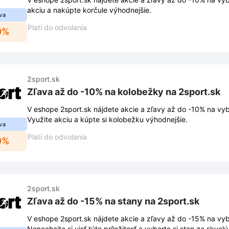
akciu a nakúpte korčule výhodnejšie.
va
Platí do odvolania
0%
2sport.sk
Zľava až do -10% na kolobežky na 2sport.sk
V eshope 2sport.sk nájdete akcie a zľavy až do -10% na vy
Využite akciu a kúpte si kolobežku výhodnejšie.
va
Platí do odvolania
0%
2sport.sk
Zľava až do -15% na stany na 2sport.sk
V eshope 2sport.sk nájdete akcie a zľavy až do -15% na vy
Nenechajte si ujsť túto príležitosť a vyberte si stan za skvel