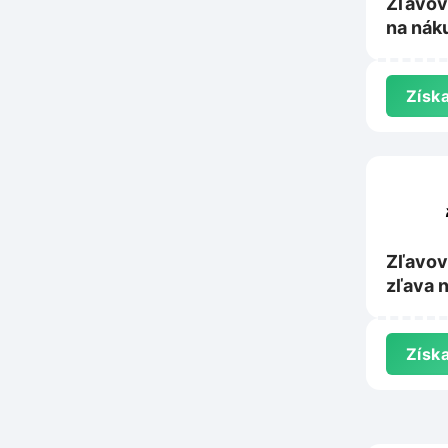
Zľavov
na nák
Huskys
Získa
Zľavov
zľava 
Dsport
Získa