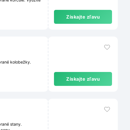
Získajte zľavu
brané kolobežky.
Získajte zľavu
brané stany.
ú cenu.