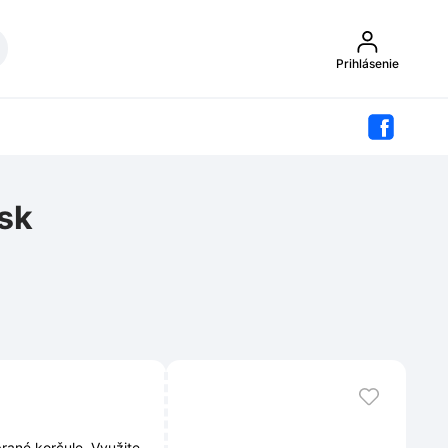
Prihlásenie
sk
orčule. Využite