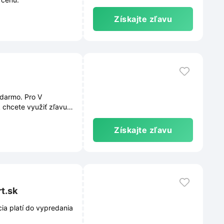
Získajte zľavu
adarmo. Pro V
 chcete využiť zľavu,
podmienky sú
a čas zmeniť.
Získajte zľavu
t.sk