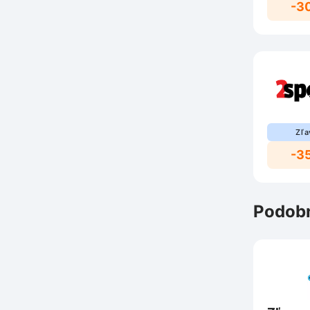
-3
Zľa
-3
Podobn