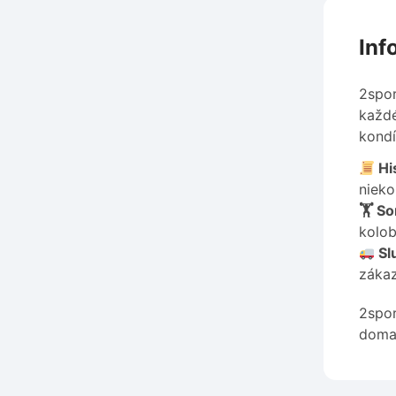
Inf
2spor
každé
kondíc
Hi
nieko
🏋️ S
kolob
Sl
zákaz
2spor
doma,