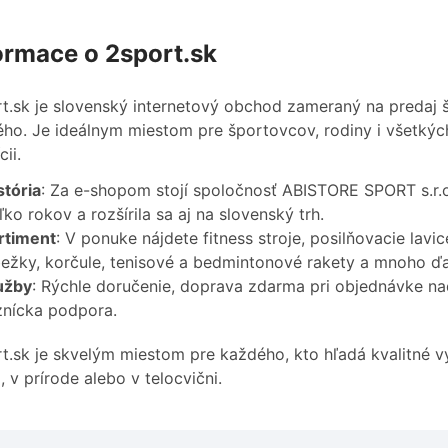
ormace o 2sport.sk
t.sk je slovenský internetový obchod zameraný na predaj 
ho. Je ideálnym miestom pre športovcov, rodiny i všetkých,
ii.
stória
: Za e-shopom stojí spoločnosť ABISTORE SPORT s.r.o.
ľko rokov a rozšírila sa aj na slovenský trh.
ortiment
: V ponuke nájdete fitness stroje, posilňovacie lavi
ežky, korčule, tenisové a bedmintonové rakety a mnoho ďa
užby
: Rýchle doručenie, doprava zdarma pri objednávke na
nícka podpora.
t.sk je skvelým miestom pre každého, kto hľadá kvalitné vy
 v prírode alebo v telocvični.