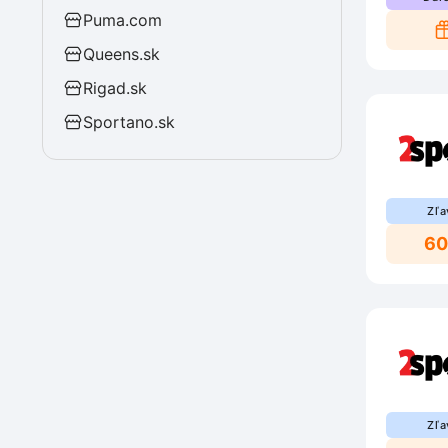
Puma.com
Queens.sk
Rigad.sk
Sportano.sk
Zľa
6
Zľa