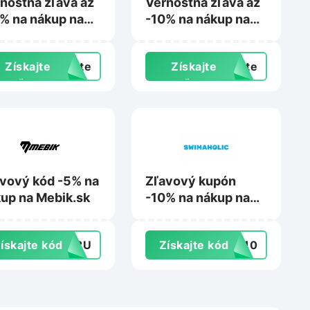
nostná zľava až
Vernostná zľava až
% na nákup na
-10% na nákup na
ad.sk
Parys.sk
Získajte
exte
Získajte
exte
zľavu
zľavu
vový kód -5% na
Zľavový kupón
up na Mebik.sk
-10% na nákup na
Swimaholic.sk
ískajte kód
BU2U
Získajte kód
ta10