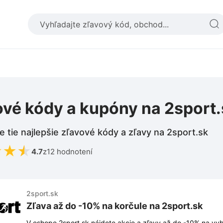
ové kódy a kupóny na 2sport.
e tie najlepšie zľavové kódy a zľavy na 2sport.sk
★
★
★
4.7
z
12 hodnotení
2sport.sk
Zľava až do -10% na korčule na 2sport.sk
V eshope 2sport.sk nájdete akcie a zľavy až do -10% na vybrané k