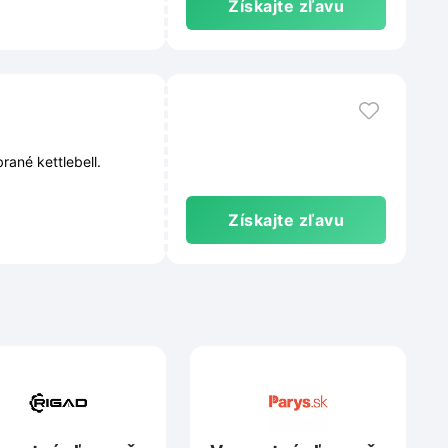
Získajte zľavu
rané kettlebell.
Získajte zľavu