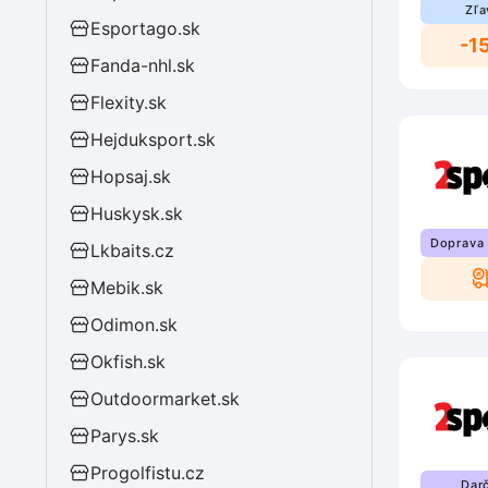
Zľa
Esportago.sk
-1
Fanda-nhl.sk
Flexity.sk
Hejduksport.sk
Hopsaj.sk
Huskysk.sk
Doprava
Lkbaits.cz
Mebik.sk
Odimon.sk
Okfish.sk
Outdoormarket.sk
Parys.sk
Progolfistu.cz
Dar