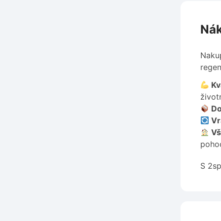
Nák
Nakup
regen
Kv
život
Do
Vr
Vš
pohod
S 2sp