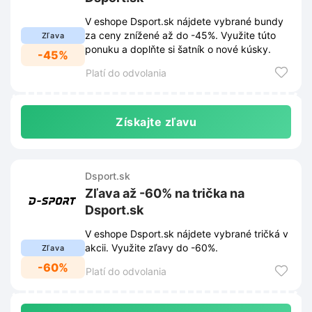
V eshope Dsport.sk nájdete vybrané bundy
za ceny znížené až do -45%. Využite túto
Zľava
ponuku a doplňte si šatník o nové kúsky.
-45%
Platí do odvolania
Získajte zľavu
Dsport.sk
Zľava až -60% na trička na
Dsport.sk
V eshope Dsport.sk nájdete vybrané tričká v
akcii. Využite zľavy do -60%.
Zľava
-60%
Platí do odvolania