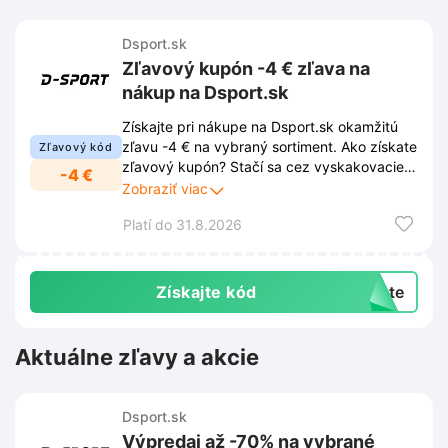
Dsport.sk
Zľavový kupón -4 € zľava na
nákup na Dsport.sk
Získajte pri nákupe na Dsport.sk okamžitú
zľavu -4 € na vybraný sortiment. Ako získate
Zľavový kód
zľavový kupón? Stačí sa cez vyskakovacie
-4 €
okno na stránke prihlásiť k odberu
Zobraziť viac
newslettera a obratom obdržíte svoj unikátny
Platí do 31.8.2026
kód. Vďaka tomu vám už nikdy neuniknú
žiadne novinky, 10% zľavy ani exkluzívne
ponuky. Prihlásenie k odberu je jednoduchý
spôsob, ako nakupovať športové vybavenie
Získajte kód
exte
výhodnejšie.
Aktuálne zľavy a akcie
Dsport.sk
Výpredaj až -70% na vybrané