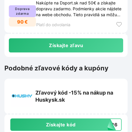
Nakúpte na Dsport.sk nad 50€ a získajte
dopravu zadarmo. Podmienky akcie nájdete
Doprava
zdarma
na webe obchodu. Tieto pravidlá sa môžu
meniť.
90 €
Platí do odvolania
Získajte zľavu
Podobné zľavové kódy a kupóny
Zľavový kód -15% na nákup na
Huskysk.sk
Získajte kód
RA26