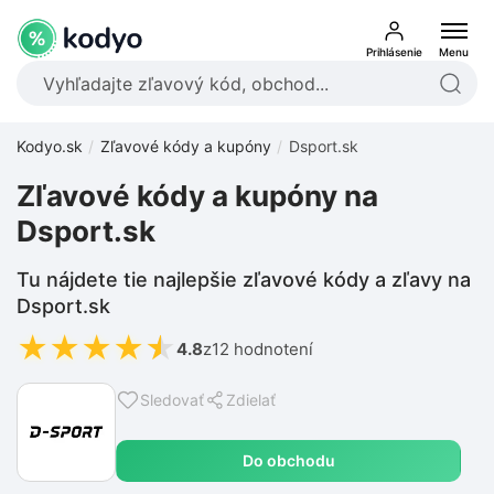
Prihlásenie
Menu
Kodyo.sk
Zľavové kódy a kupóny
Dsport.sk
Zľavové kódy a kupóny na
Dsport.sk
Tu nájdete tie najlepšie zľavové kódy a zľavy na
Dsport.sk
★
★
★
★
★
4.8
z
12 hodnotení
Sledovať
Zdielať
Do obchodu