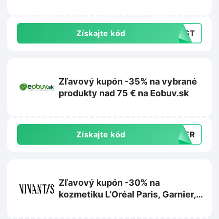
Získajte kód
LAST
Zľavový kupón -35% na vybrané
produkty nad 75 € na Eobuv.sk
Získajte kód
MMER
Zľavový kupón -30% na
kozmetiku L’Oréal Paris, Garnier,
Maybelline alebo Mixa na
Vivantis.sk