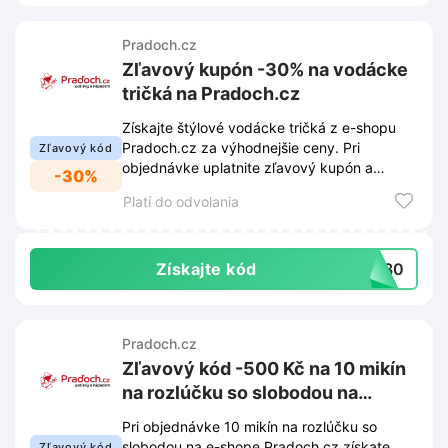
Pradoch.cz
Zľavový kupón -30% na vodácke
tričká na Pradoch.cz
Získajte štýlové vodácke tričká z e-shopu
Pradoch.cz za výhodnejšie ceny. Pri
Zľavový kód
objednávke uplatnite zľavový kupón a
-30%
využite 30% zľavu na vybrané produkty.
Platí do odvolania
Získajte kód
ci30
Pradoch.cz
Zľavový kód -500 Kč na 10 mikín
na rozlúčku so slobodou na
Pradoch.cz
Pri objednávke 10 mikín na rozlúčku so
slobodou na e-shope Pradoch.cz získate
Zľavový kód