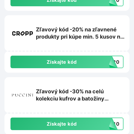
Získajte kód
RA20
Zľavový kód -20% na zľavnené
produkty pri kúpe min. 5 kusov na
Cropp.com
Získajte kód
RA20
Zľavový kód -30% na celú
kolekciu kufrov a batožiny
Barbados na Puccini.sk
Získajte kód
AR30