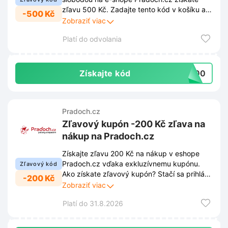
zľavu 500 Kč. Zadajte tento kód v košíku a
-500 Kč
ušetrite pri nákupe oblečenia pre celú partiu.
Zobraziť viac
Platí do odvolania
Získajte kód
a500
Pradoch.cz
Zľavový kupón -200 Kč zľava na
nákup na Pradoch.cz
Získajte zľavu 200 Kč na nákup v eshope
Pradoch.cz vďaka exkluzívnemu kupónu.
Zľavový kód
Ako získate zľavový kupón? Stačí sa prihlásiť
-200 Kč
k odberu newslettera cez vyskakovacie
Zobraziť viac
okno na stránke. Po registrácii vám už
Platí do 31.8.2026
neuniknú žiadne novinky, 20% zľavy ani
špeciálne ponuky. Využite túto príležitosť a
ušetrite pri každej objednávke.