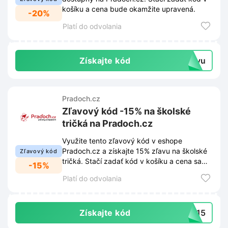
košíku a cena bude okamžite upravená.
-20%
Platí do odvolania
Získajte kód
levu
Pradoch.cz
Zľavový kód -15% na školské
tričká na Pradoch.cz
Využite tento zľavový kód v eshope
Pradoch.cz a získajte 15% zľavu na školské
Zľavový kód
tričká. Stačí zadať kód v košíku a cena sa
-15%
automaticky upraví.
Platí do odvolania
Získajte kód
ci15