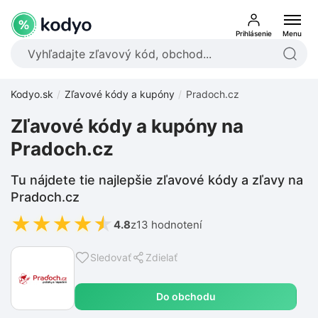
Prihlásenie
Menu
Kodyo.sk
Zľavové kódy a kupóny
Pradoch.cz
Zľavové kódy a kupóny na
Pradoch.cz
Tu nájdete tie najlepšie zľavové kódy a zľavy na
Pradoch.cz
★
★
★
★
★
4.8
z
13 hodnotení
Sledovať
Zdielať
Do obchodu