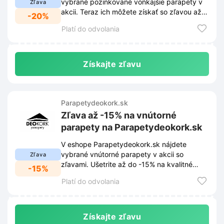
vybrané pozinkované vonkajšie parapety v
Zľava
akcii. Teraz ich môžete získať so zľavou až
-20%
do -20%.
Platí do odvolania
Získajte zľavu
Parapetydeokork.sk
Zľava až -15% na vnútorné
parapety na Parapetydeokork.sk
V eshope Parapetydeokork.sk nájdete
vybrané vnútorné parapety v akcii so
Zľava
zľavami. Ušetrite až do -15% na kvalitné
-15%
parapety pre váš interiér.
Platí do odvolania
Získajte zľavu