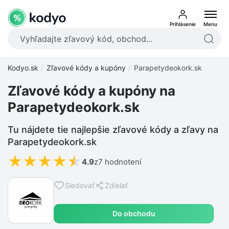
Prihlásenie
Menu
Kodyo.sk
Zľavové kódy a kupóny
Parapetydeokork.sk
Zľavové kódy a kupóny na
Parapetydeokork.sk
Tu nájdete tie najlepšie zľavové kódy a zľavy na
Parapetydeokork.sk
★
★
★
★
★
4.9
z
7 hodnotení
Sledovať
Zdielať
Do obchodu