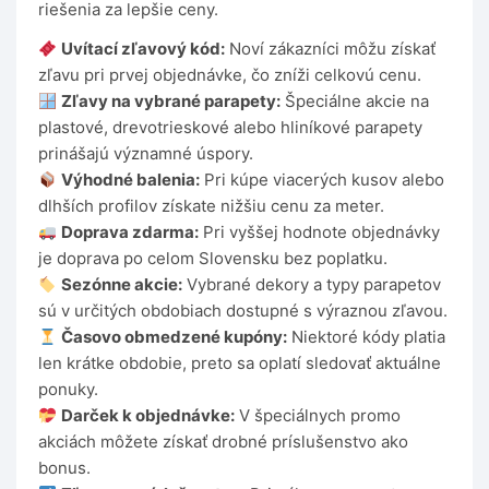
riešenia za lepšie ceny.
Uvítací zľavový kód:
Noví zákazníci môžu získať
zľavu pri prvej objednávke, čo zníži celkovú cenu.
Zľavy na vybrané parapety:
Špeciálne akcie na
plastové, drevotrieskové alebo hliníkové parapety
prinášajú významné úspory.
Výhodné balenia:
Pri kúpe viacerých kusov alebo
dlhších profilov získate nižšiu cenu za meter.
Doprava zdarma:
Pri vyššej hodnote objednávky
je doprava po celom Slovensku bez poplatku.
Sezónne akcie:
Vybrané dekory a typy parapetov
sú v určitých obdobiach dostupné s výraznou zľavou.
Časovo obmedzené kupóny:
Niektoré kódy platia
len krátke obdobie, preto sa oplatí sledovať aktuálne
ponuky.
Darček k objednávke:
V špeciálnych promo
akciách môžete získať drobné príslušenstvo ako
bonus.