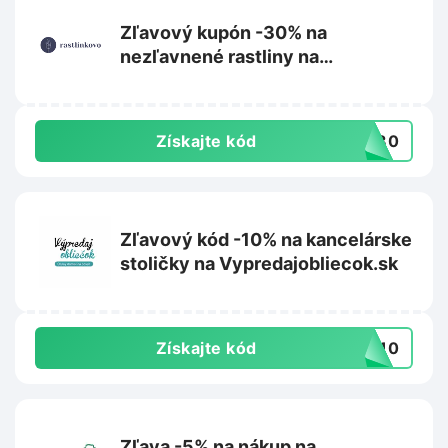
Zľavový kupón -30% na
nezľavnené rastliny na
Rastlinkovo.sk
Získajte kód
aj30
Zľavový kód -10% na kancelárske
stoličky na Vypredajobliecok.sk
Získajte kód
IA10
Zľava -5% na nákup na