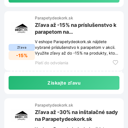
Parapetydeokork.sk
Zľava až -15% na príslušenstvo k
parapetom na
Parapetydeokork.sk
V eshope Parapetydeokork.sk nájdete
vybrané príslušenstvo k parapetom v akcii.
Zľava
Využite zľavy až do -15% na produkty, ktoré
-15%
skrášlia váš domov.
Platí do odvolania
Získajte zľavu
Parapetydeokork.sk
Zľava až -30% na inštalačné sady
na Parapetydeokork.sk