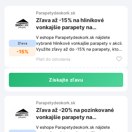
Parapetydeokork.sk
Zľava až -15% na hliníkové
vonkajšie parapety na
Parapetydeokork.sk
V eshope Parapetydeokork.sk nájdete
vybrané hliníkové vonkajšie parapety v akcii.
Zľava
Využite zľavy až do -15% na parapety, ktoré
-15%
skrášlia váš dom.
Platí do odvolania
Získajte zľavu
Parapetydeokork.sk
Zľava až -20% na pozinkované
vonkajšie parapety na
Parapetydeokork.sk
V eshope Parapetydeokork.sk nájdete