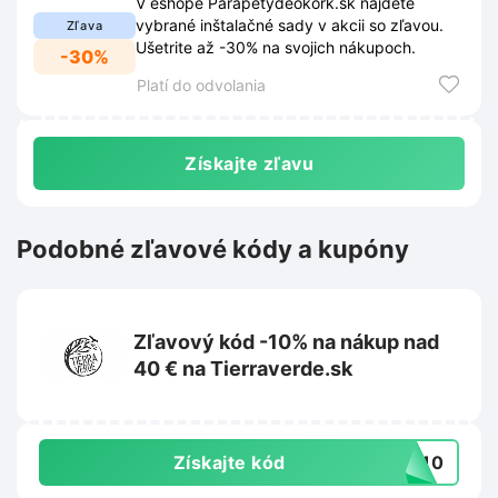
V eshope Parapetydeokork.sk nájdete
vybrané inštalačné sady v akcii so zľavou.
Zľava
Ušetrite až -30% na svojich nákupoch.
-30%
Platí do odvolania
Získajte zľavu
Podobné zľavové kódy a kupóny
Zľavový kód -10% na nákup nad
40 € na Tierraverde.sk
Získajte kód
IL10