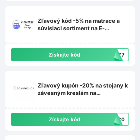
Zľavový kód -5% na matrace a
súvisiaci sortiment na E-
matrac.sk
Získajte kód
L777
Zľavový kupón -20% na stojany k
závesným kreslám na
Scandishop.sk
Získajte kód
US20