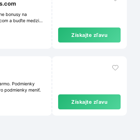
us.com
lne bonusy na
s.com a buďte medzi
né ceny.
Získajte zľavu
darmo. Podmienky
vo podmienky meniť.
Získajte zľavu