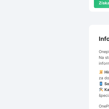
Získa
Inf
Onepl
Na st
infor
Hi
za do
So
Ka
špeci
OnePl