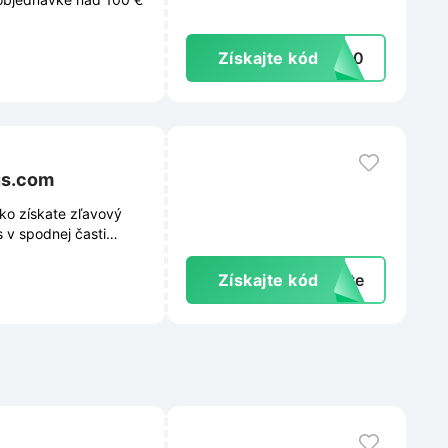
Získajte kód
PP10
us.com
ko získate zľavový
 v spodnej časti
inkám, trendom a
Získajte kód
exte