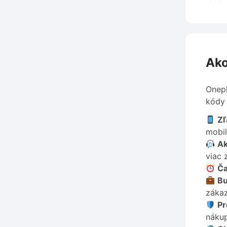
Ako
Onepl
kódy 
Zľ
mobil
Ak
viac 
Ča
Bu
zákaz
Pr
náku