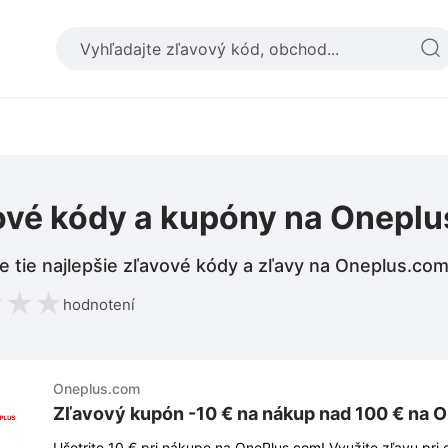
ové kódy a kupóny na Onepl
e tie najlepšie zľavové kódy a zľavy na Oneplus.co
★
★
★
hodnotení
Oneplus.com
Zľavový kupón -10 € na nákup nad 100 € na 
Ušetrite 10 € pri nákupe na OnePlus.com! Využite zľavu pri