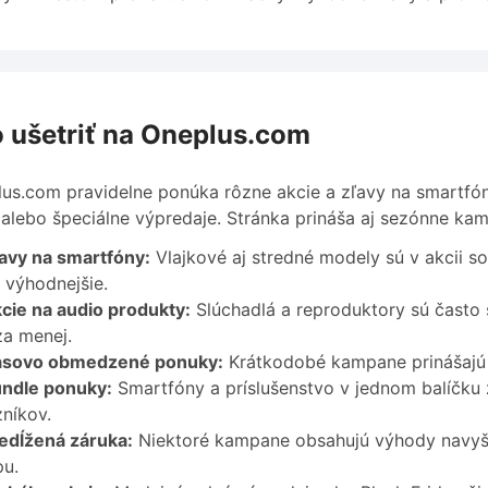
 ušetriť na Oneplus.com
us.com pravidelne ponúka rôzne akcie a zľavy na smartfón
alebo špeciálne výpredaje. Stránka prináša aj sezónne kam
avy na smartfóny:
Vlajkové aj stredné modely sú v akcii s
 výhodnejšie.
cie na audio produkty:
Slúchadlá a reproduktory sú často 
za menej.
sovo obmedzené ponuky:
Krátkodobé kampane prinášajú v
ndle ponuky:
Smartfóny a príslušenstvo v jednom balíčk
níkov.
edĺžená záruka:
Niektoré kampane obsahujú výhody navyše
pu.