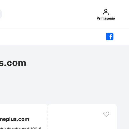
Prihlásenie
us.com
m
Oneplus.com
 objednávke nad 100 €