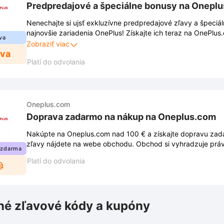
Predpredajové a špeciálne bonusy na Onepl
Nenechajte si ujsť exkluzívne predpredajové zľavy a špeciá
najnovšie zariadenia OnePlus! Získajte ich teraz na OnePlu
va
prvými, ktorí si užijú špičkové technológie za bezkonkurenč
Zobraziť viac
ava
Platí do odvolania
Oneplus.com
Doprava zadarmo na nákup na Oneplus.com
Nakúpte na Oneplus.com nad 100 € a získajte dopravu za
zľavy nájdete na webe obchodu. Obchod si vyhradzuje prá
 zdarma
Platí do odvolania
é zľavové kódy a kupóny