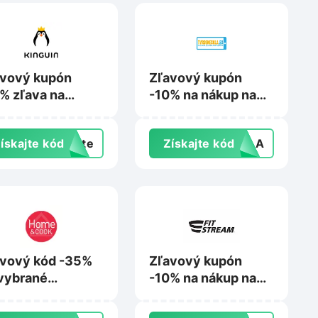
avový kupón
Zľavový kupón
% zľava na
-10% na nákup na
up na
Tvrdeneskla.eu
guin.net
ískajte kód
exte
Získajte kód
SKLA
vový kód -35%
Zľavový kupón
vybrané
-10% na nákup na
dukty na
Fitstream.eu
meandcook.sk