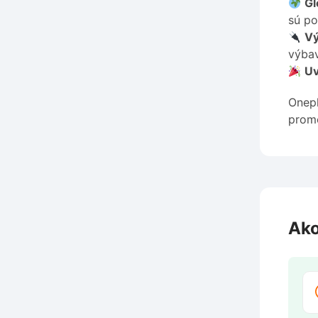
Gl
sú po
Vý
výbav
Uv
Onepl
promo
Ako