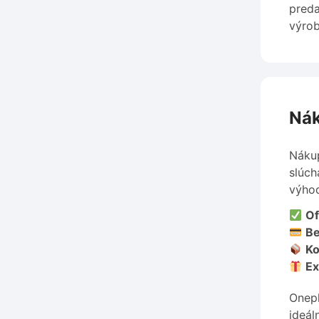
preda
výrob
Nák
Nákup
slúch
výhod
Of
Be
Ko
Ex
Onepl
ideál