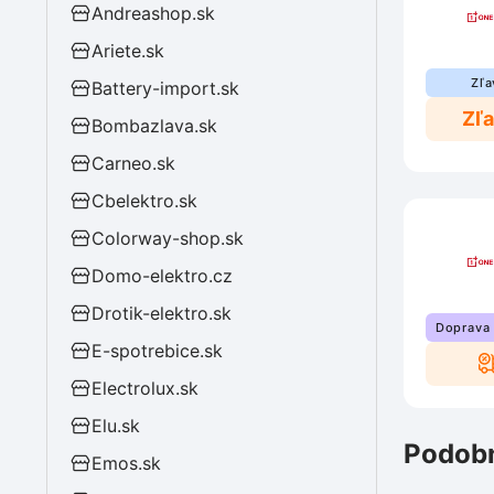
Andreashop.sk
Ariete.sk
Zľa
Battery-import.sk
Zľ
Bombazlava.sk
Carneo.sk
Cbelektro.sk
Colorway-shop.sk
Domo-elektro.cz
Drotik-elektro.sk
Doprava
E-spotrebice.sk
Electrolux.sk
Elu.sk
Podobn
Emos.sk