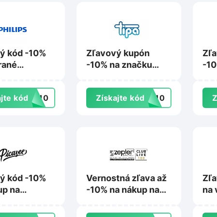
ý kód -10%
Zľavový kupón
Zľ
rané
-10% na značku
-10
y na Philips-
Procraft na Tipa.sk
nák
sk
Kin
jte kód
TO10
Získajte kód
FT10
Z
ý kód -10%
Vernostná zľava až
Zľa
up na
-10% na nákup na
na 
e.sk
Live100.sk
pro
Ho