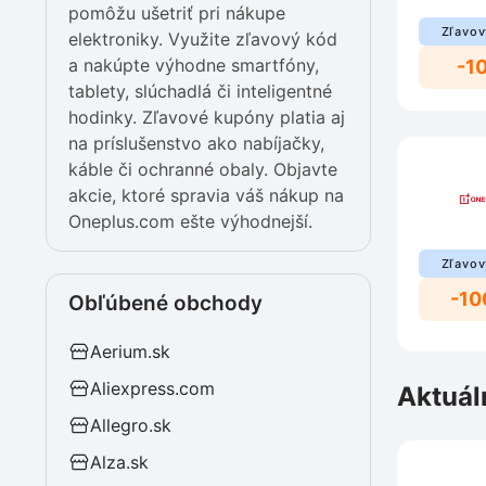
pomôžu ušetriť pri nákupe
Zľavov
elektroniky. Využite zľavový kód
a nakúpte výhodne smartfóny,
-10
tablety, slúchadlá či inteligentné
hodinky. Zľavové kupóny platia aj
na príslušenstvo ako nabíjačky,
káble či ochranné obaly. Objavte
akcie, ktoré spravia váš nákup na
Oneplus.com ešte výhodnejší.
Zľavov
-10
Obľúbené obchody
Aerium.sk
Aliexpress.com
Aktuál
Allegro.sk
Alza.sk