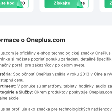
jte kód
EE10
Získajte
exte
Z
zľavu
ormace o Oneplus.com
us.com je oficiálny e-shop technologickej značky OnePlus,
ránke si môžete pozrieť ponuku zariadení, detailné špecifik
mačný portál pre zákazníkov po celom svete.
stória:
Spoločnosť OnePlus vznikla v roku 2013 v Číne a rýc
stupnú cenu.
rtiment:
V ponuke sú smartfóny, tablety, hodinky, audio zar
tegórie a Služby:
Okrem produktov poskytuje Oneplus.com 
álne akcie.
us sa profiluje ako značka pre technologických nadšencov