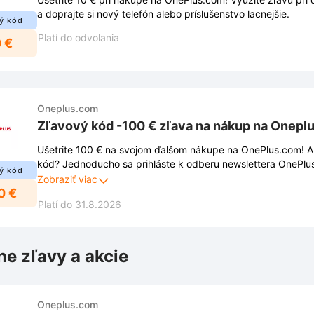
a doprajte si nový telefón alebo príslušenstvo lacnejšie.
ý kód
Platí do odvolania
 €
Oneplus.com
Zľavový kód -100 € zľava na nákup na Onepl
Ušetrite 100 € na svojom ďalšom nákupe na OnePlus.com! A
kód? Jednoducho sa prihláste k odberu newslettera OnePlus
ý kód
stránky. Okrem zľavy budete mať exkluzívny prístup k nov
Zobraziť viac
0 €
špeciálnym ponukám. Nenechajte si ujsť túto príležitosť!
Platí do 31.8.2026
ne zľavy a akcie
Oneplus.com