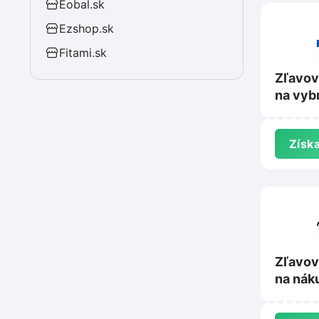
Eobal.sk
Ezshop.sk
Fitami.sk
Zľavov
na vyb
produkt
eshop.
Získa
Zľavov
na nák
Picase