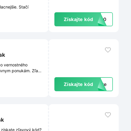
acnejšie. Stačí
Získajte kód
EW20
sk
do vernostného
uzívnym ponukám. Zľava
k peniaze pri každom
ormácií nájdete v
Získajte kód
exte
sk
 získate zľavový kód?