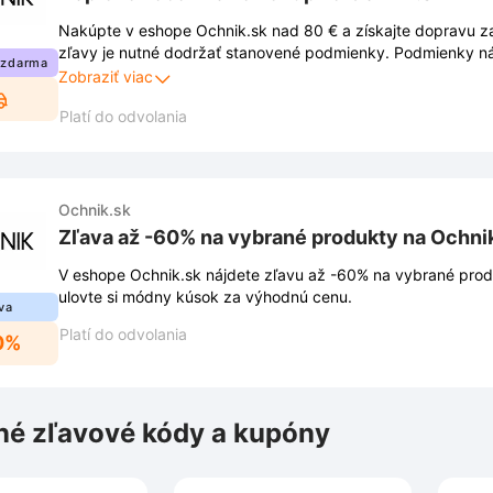
Nakúpte v eshope Ochnik.sk nad 80 € a získajte dopravu za
zľavy je nutné dodržať stanovené podmienky. Podmienky n
 zdarma
stránkach obchodu a môžu sa meniť.
Zobraziť viac
Platí do odvolania
Ochnik.sk
Zľava až -60% na vybrané produkty na Ochni
V eshope Ochnik.sk nájdete zľavu až -60% na vybrané prod
ulovte si módny kúsok za výhodnú cenu.
va
Platí do odvolania
0%
é zľavové kódy a kupóny