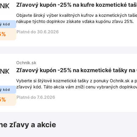
Zľavový kupón -25% na kufre kozmetické taš
Objavte široký výber kvalitných kufrov a kozmetických tašie
nákupe týchto doplnkov získate vďaka kupónu zľavu 25%.
ý kód
Platné do 30.6.2026
5%
Ochnik.sk
Zľavový kupón -25% na kozmetické tašky na
Vyberte si štýlové kozmetické tašky z ponuky Ochnik.sk a p
zľavový kód. Táto akcia vám zníži cenu vybraných doplnko
ý kód
Platné do 7.6.2026
5%
ne zľavy a akcie