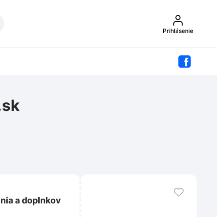
Prihlásenie
.sk
nia a doplnkov