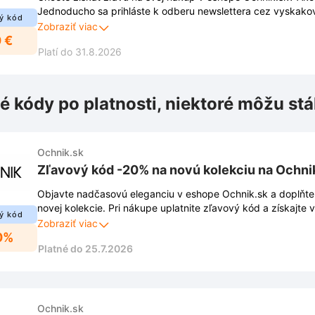
Jednoducho sa prihláste k odberu newslettera cez vyskako
ý kód
a získajte zľavu -10 €. Buďte informovaní o novinkách, zľav
Zobraziť viac
 €
ponukách priamo do Vášho emailu.
Platí do 31.8.2026
é kódy po platnosti, niektoré môžu stá
Ochnik.sk
Zľavový kód -20% na novú kolekciu na Ochni
Objavte nadčasovú eleganciu v eshope Ochnik.sk a doplňte 
novej kolekcie. Pri nákupe uplatnite zľavový kód a získajte
ý kód
vybraný sortiment.
Zobraziť viac
0%
Platné do 25.7.2026
Ochnik.sk