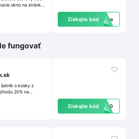
vacie okno na stránke
ách a exkluzívnych
Získajte kód
exte
le fungovať
k.sk
šatník o kúsky z
 výhodu 20% na
Získajte kód
EW20