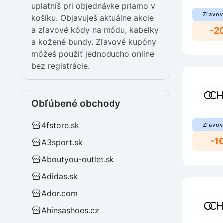
uplatníš pri objednávke priamo v
Zľavov
košíku. Objavuješ aktuálne akcie
a zľavové kódy na módu, kabelky
-2
a kožené bundy. Zľavové kupóny
môžeš použiť jednoducho online
bez registrácie.
Obľúbené obchody
4fstore.sk
Zľavov
-1
A3sport.sk
Aboutyou-outlet.sk
Adidas.sk
Ador.com
Ahinsashoes.cz