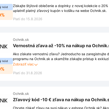
Získajte štýlové oblečenie a doplnky z novej kolekcie o 20% l
ý kód
uplatniť platný zľavový kupón v košíku na webe Ochnik.sk.
0%
Platí do 15.8.2026
Ochnik.sk
Vernostná zľava až -10% na nákup na Ochnik.
Ako získate vernostnú zľavu? Jednoducho sa zaregistrujte 
programu na Ochnik.sk a okamžite získajte prístup k exkl
ý kód
sa aktivuje automaticky po úspešnej registrácii. Ušetrite ta
Zobraziť viac
0%
nákupe a užívajte si výhody vernostného programu. Viac inf
Platí do 31.8.2026
odkaze.
Ochnik.sk
Zľavový kód -10 € zľava na nákup na Ochnik.
Chcete získať zľavu na svoj nákup v eshope Ochnik.sk? Ako