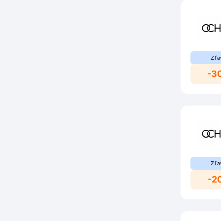
Zľa
-3
Zľa
-2