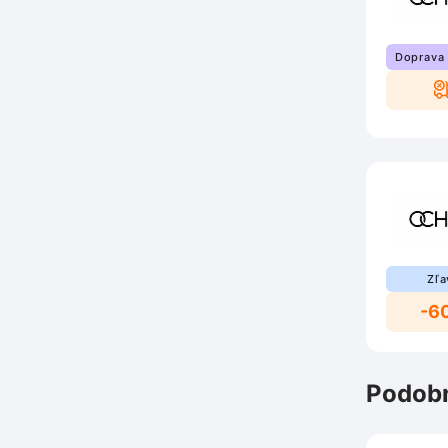
Doprava
Zľa
-6
Podobn