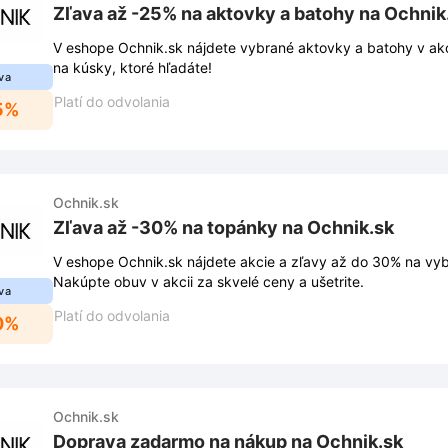
Zľava až -25% na aktovky a batohy na Ochnik
V eshope Ochnik.sk nájdete vybrané aktovky a batohy v akci
na kúsky, ktoré hľadáte!
va
Platí do odvolania
5%
Ochnik.sk
Zľava až -30% na topánky na Ochnik.sk
V eshope Ochnik.sk nájdete akcie a zľavy až do 30% na vy
Nakúpte obuv v akcii za skvelé ceny a ušetrite.
va
Platí do odvolania
0%
Ochnik.sk
Doprava zadarmo na nákup na Ochnik.sk