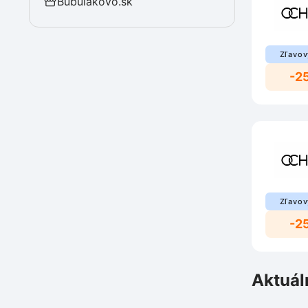
Bubulakovo.sk
Zľavov
-2
Zľavov
-2
Aktuál