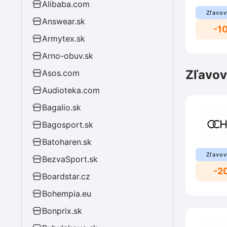
Alibaba.com
Zľavov
Answear.sk
-10
Armytex.sk
Arno-obuv.sk
Zľavov
Asos.com
Audioteka.com
Bagalio.sk
Bagosport.sk
Batoharen.sk
Zľavov
BezvaSport.sk
-2
Boardstar.cz
Bohempia.eu
Bonprix.sk