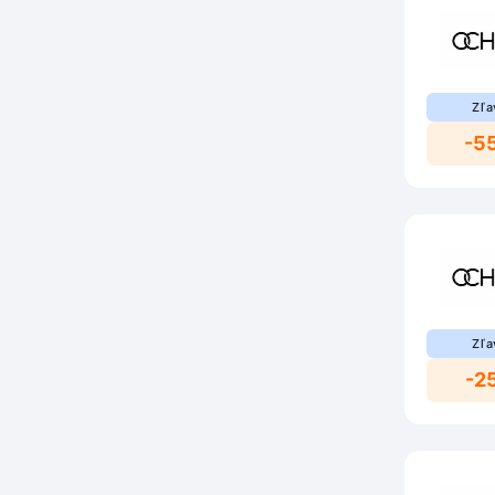
Zľa
-5
Zľa
-2