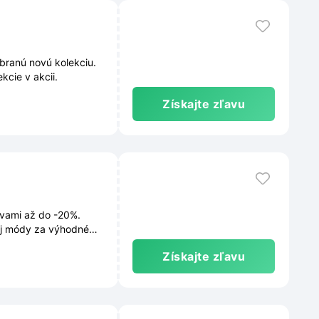
branú novú kolekciu.
kcie v akcii.
Získajte zľavu
avami až do -20%.
nej módy za výhodné
Získajte zľavu