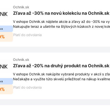
Ochnik.sk
Zľava až -30% na novú kolekciu na Ochnik.sk
V eshope Ochnik.sk nájdete akcie a zľavy až do -30% na vy
Nakupujte teraz a ušetrite na štýlových kúskoch z novej kole
va
Platí do odvolania
0%
Ochnik.sk
Zľava až -20% na druhý produkt na Ochnik.sk
V eshope Ochnik.sk nakúpite vybrané produkty v akcii s zľ
Nečakajte a využite túto skvelú príležitosť na nákup kvalit
va
ceny.
Platí do odvolania
0%