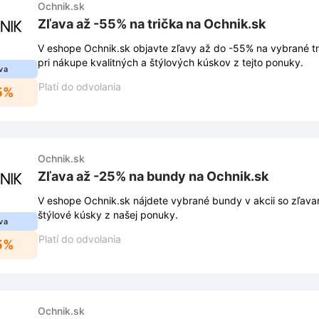
Ochnik.sk
Zľava až -55% na trička na Ochnik.sk
V eshope Ochnik.sk objavte zľavy až do -55% na vybrané trič
pri nákupe kvalitných a štýlových kúskov z tejto ponuky.
va
Platí do odvolania
5%
Ochnik.sk
Zľava až -25% na bundy na Ochnik.sk
V eshope Ochnik.sk nájdete vybrané bundy v akcii so zľava
štýlové kúsky z našej ponuky.
va
Platí do odvolania
5%
Ochnik.sk