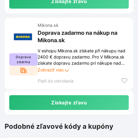
Získajte zľavu
Mikona.sk
Doprava zadarmo na nákup na
Mikona.sk
V eshopu Mikona.sk získate při nákupu nad
2400 € dopravu zadarmo. Pro V Mikona.sk
Doprava
zdarma
získate dopravu zadarmo pri nákupe nad
2400 €. Ak chcete využiť zľavu, musíte
Zobraziť viac
dodržiavať podmienky stanovené
Platí do odvolania
obchodom. Tieto podmienky sú uverejnené
na webovej stránke obchodu a môžu sa z
času na čas zmeniť.
Získajte zľavu
Podobné zľavové kódy a kupóny