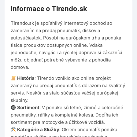
Informace o Tirendo.sk
Tirendo.sk je spoľahlivý internetový obchod so
zameraním na predaj pneumatík, diskov a
autosúčiastok. Pôsobí na európskom trhu a ponúka
tisíce produktov dostupných online. Vďaka
jednoduchej navigácii a rýchlej doprave si zákazníci
môžu objednať potrebné vybavenie z pohodlia
domova.
História
: Tirendo vzniklo ako online projekt
zameraný na predaj pneumatík s dôrazom na kvalitný
servis. Neskôr sa stalo súčasťou väčšej európskej
skupiny.
Sortiment
: V ponuke sú letné, zimné a celoročné
pneumatiky, ráfiky a kompletné kolesá. Dopĺňa ich
sortiment pre motocykle a úžitkové vozidlá.
Kategórie a Služby
: Okrem pneumatík ponúka
montážne služby v partnerských servisoch a