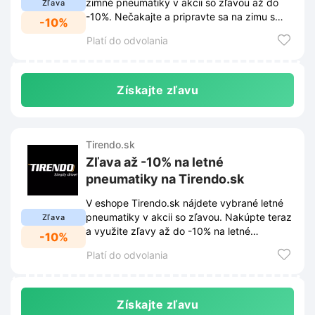
zimné pneumatiky v akcii so zľavou až do
Zľava
-10%. Nečakajte a pripravte sa na zimu s
-10%
výhodnými ponukami!
Platí do odvolania
Získajte zľavu
Tirendo.sk
Zľava až -10% na letné
pneumatiky na Tirendo.sk
V eshope Tirendo.sk nájdete vybrané letné
pneumatiky v akcii so zľavou. Nakúpte teraz
Zľava
a využite zľavy až do -10% na letné
-10%
pneumatiky v akcii.
Platí do odvolania
Získajte zľavu