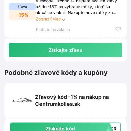
V eshope Tirendo.sk nájdete akcie a zľavy
až do -15% na vybrané ráfiky, ktoré sú
Zľava
aktuálne v akcii. Nakúpte nové ráfiky za
-15%
výhodné ceny a vylepšite vzhľad svojho
Zobraziť viac
vozidla.
Platí do odvolania
Získajte zľavu
Podobné zľavové kódy a kupóny
Zľavový kód -1% na nákup na
Centrumkolies.sk
Získajte kód
HZTR