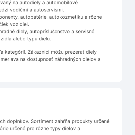
ovaný na autodiely a automobilové
edzi vodičmi a autoservismi.
onenty, autobatérie, autokozmetiku a rôzne
ek vozidiel.
adné diely, autopríslušenstvo a servisné
idla alebo typu dielu.
kategórií. Zákazníci môžu prezerať diely
ameriava na dostupnosť náhradných dielov a
ých doplnkov. Sortiment zahŕňa produkty určené
órie určené pre rôzne typy dielov a