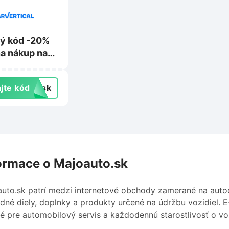
ý kód -20%
na nákup na
tical.com
jte kód
dysk
ormace o Majoauto.sk
uto.sk patrí medzi internetové obchody zamerané na autod
dné diely, doplnky a produkty určené na údržbu vozidiel.
é pre automobilový servis a každodennú starostlivosť o vo