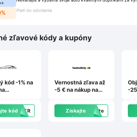
va
Platí do odvolania
0%
é zľavové kódy a kupóny
ý kód -1% na
Vernostná zľava až
Obj
na
-5 € na nákup na
-25
mkolies.sk
1autodiely.sk
Zaj
jte kód
HZTR
Získajte
exte
zľavu