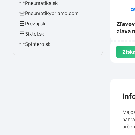
Pneumatika.sk
Pneumatikypriamo.com
Prezuj.sk
Zľavov
zľava 
Sixtol.sk
Carver
Spintero.sk
Získa
Inf
Majoa
náhra
určen