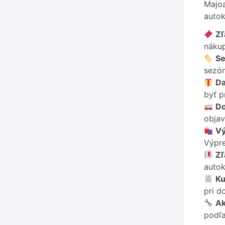
Majoa
autok
Zľ
náku
Se
sezón
Da
byť p
Do
objav
Vý
Výpre
Zľ
autok
Ku
pri d
Ak
podľa