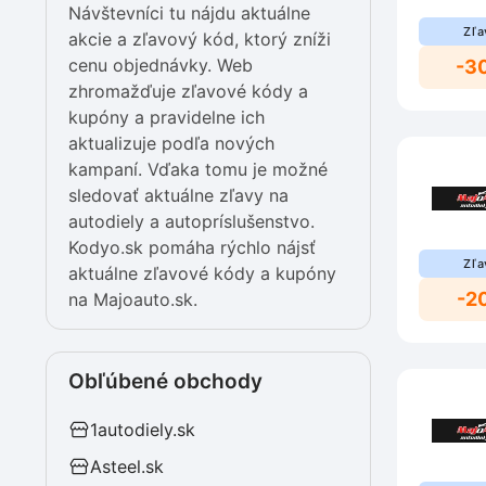
Návštevníci tu nájdu aktuálne
Zľa
akcie a zľavový kód, ktorý zníži
cenu objednávky. Web
-3
zhromažďuje zľavové kódy a
kupóny a pravidelne ich
aktualizuje podľa nových
kampaní. Vďaka tomu je možné
sledovať aktuálne zľavy na
autodiely a autopríslušenstvo.
Kodyo.sk pomáha rýchlo nájsť
Zľa
aktuálne zľavové kódy a kupóny
-2
na Majoauto.sk.
Obľúbené obchody
1autodiely.sk
Asteel.sk