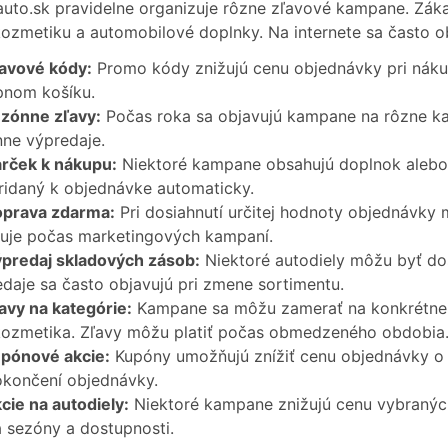
uto.sk pravidelne organizuje rôzne zľavové kampane. Záka
ozmetiku a automobilové doplnky. Na internete sa často o
avové kódy:
Promo kódy znižujú cenu objednávky pri náku
pnom košíku.
zónne zľavy:
Počas roka sa objavujú kampane na rôzne kat
ne výpredaje.
rček k nákupu:
Niektoré kampane obsahujú doplnok alebo
ridaný k objednávke automaticky.
prava zdarma:
Pri dosiahnutí určitej hodnoty objednávky 
uje počas marketingových kampaní.
predaj skladových zásob:
Niektoré autodiely môžu byť do
daje sa často objavujú pri zmene sortimentu.
avy na kategórie:
Kampane sa môžu zamerať na konkrétne 
ozmetika. Zľavy môžu platiť počas obmedzeného obdobia
pónové akcie:
Kupóny umožňujú znížiť cenu objednávky o 
okončení objednávky.
cie na autodiely:
Niektoré kampane znižujú cenu vybraných
 sezóny a dostupnosti.