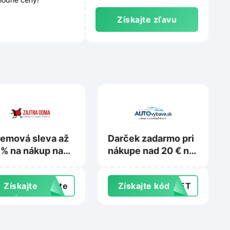
Získajte zľavu
emová sleva až
Darček zadarmo pri
% na nákup na
nákupe nad 20 € na
tra-doma.sk
Autovybava.sk
Získajte
exte
Získajte kód
GNET
zľavu