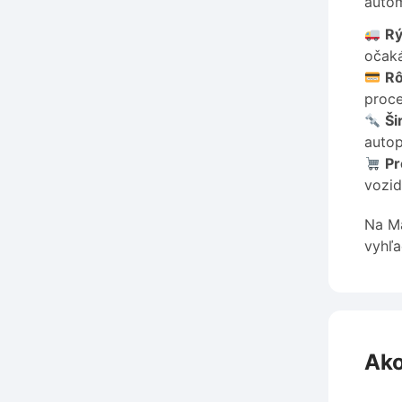
autom
Rý
očaká
Rô
proce
Ši
autop
Pr
vozid
Na Ma
vyhľa
Ako