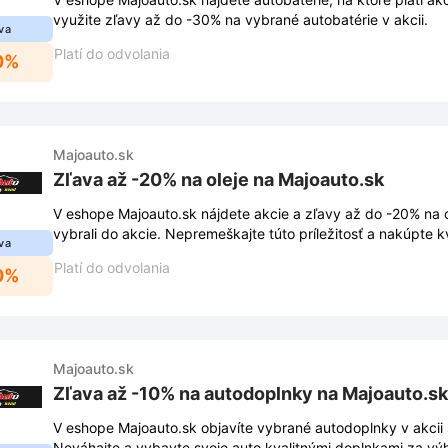
využite zľavy až do -30% na vybrané autobatérie v akcii.
va
Platí do odvolania
0%
Majoauto.sk
Zľava až -20% na oleje na Majoauto.sk
V eshope Majoauto.sk nájdete akcie a zľavy až do -20% na o
vybrali do akcie. Nepremeškajte túto príležitosť a nakúpte kv
va
ceny!
Platí do odvolania
0%
Majoauto.sk
Zľava až -10% na autodoplnky na Majoauto.sk
V eshope Majoauto.sk objavíte vybrané autodoplnky v akcii
Neváhajte a vybavte svoje auto kvalitnými doplnkami za vý