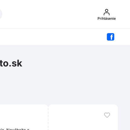
Prihlásenie
to.sk
cia. Neváhajte a