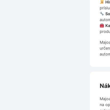
Hi
prísl
So
autom
Ka
produ
Majoa
určen
autom
Nák
Majoa
na op