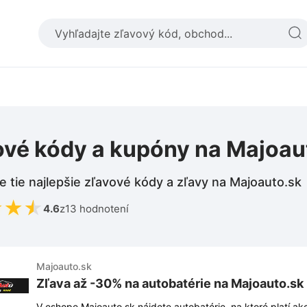
ové kódy a kupóny na Majoau
e tie najlepšie zľavové kódy a zľavy na Majoauto.sk
★
★
★
4.6
z
13 hodnotení
Majoauto.sk
Zľava až -30% na autobatérie na Majoauto.sk
V eshope Majoauto.sk nájdete autobatérie, na ktoré platí ak