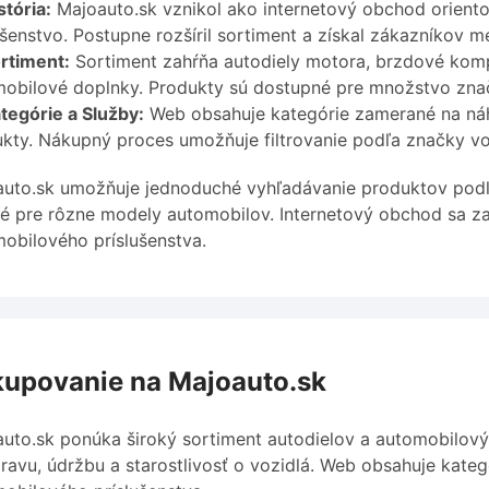
stória:
Majoauto.sk vznikol ako internetový obchod orient
ušenstvo. Postupne rozšíril sortiment a získal zákazníkov m
rtiment:
Sortiment zahŕňa autodiely motora, brzdové komp
obilové doplnky. Produkty sú dostupné pre množstvo znači
tegórie a Služby:
Web obsahuje kategórie zamerané na náhr
kty. Nákupný proces umožňuje filtrovanie podľa značky voz
uto.sk umožňuje jednoduché vyhľadávanie produktov podľa 
é pre rôzne modely automobilov. Internetový obchod sa z
obilového príslušenstva.
upovanie na Majoauto.sk
uto.sk ponúka široký sortiment autodielov a automobilov
ravu, údržbu a starostlivosť o vozidlá. Web obsahuje kateg