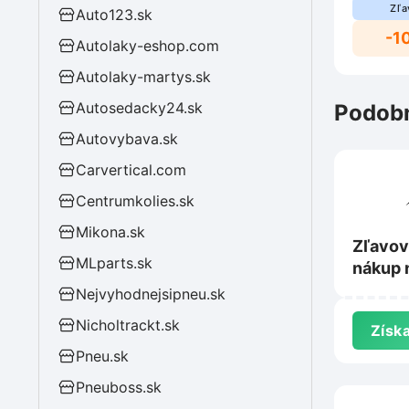
Zľa
Auto123.sk
-1
Autolaky-eshop.com
Autolaky-martys.sk
Autosedacky24.sk
Podobn
Autovybava.sk
Carvertical.com
Centrumkolies.sk
Mikona.sk
Zľavov
MLparts.sk
nákup 
Centru
Nejvyhodnejsipneu.sk
Nicholtrackt.sk
Získa
Pneu.sk
Pneuboss.sk