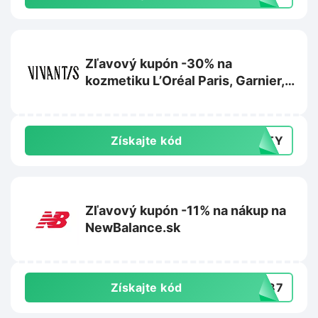
Zľavový kupón -30% na
kozmetiku L’Oréal Paris, Garnier,
Maybelline alebo Mixa na
Vivantis.sk
Získajte kód
AUTY
Zľavový kupón -11% na nákup na
NewBalance.sk
Získajte kód
PW87