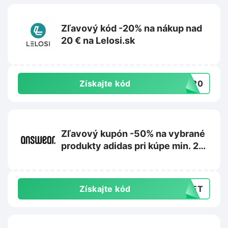
Zľavový kód -20% na nákup nad
20 € na Lelosi.sk
Získajte kód
RA20
Zľavový kupón -50% na vybrané
produkty adidas pri kúpe min. 2
kusov na Answear.sk
Získajte kód
CRET