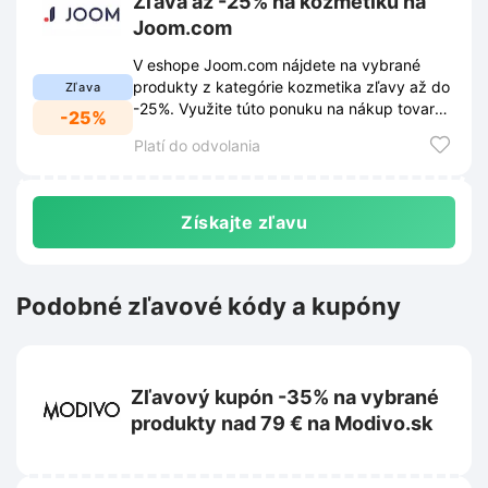
Zľava až -25% na kozmetiku na
Joom.com
V eshope Joom.com nájdete na vybrané
produkty z kategórie kozmetika zľavy až do
Zľava
-25%. Využite túto ponuku na nákup tovaru
-25%
za výhodné ceny.
Platí do odvolania
Získajte zľavu
Podobné zľavové kódy a kupóny
Zľavový kupón -35% na vybrané
produkty nad 79 € na Modivo.sk