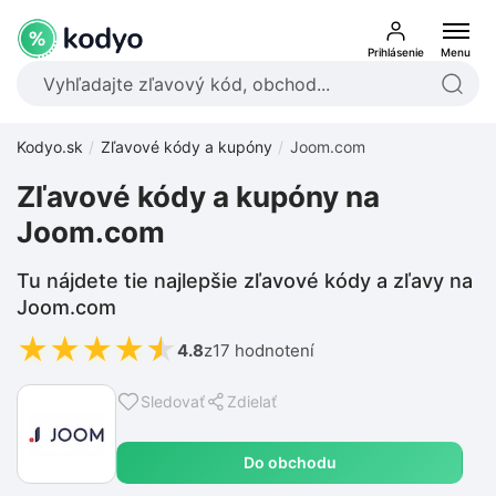
Prihlásenie
Menu
Kodyo.sk
Zľavové kódy a kupóny
Joom.com
Zľavové kódy a kupóny na
Joom.com
Tu nájdete tie najlepšie zľavové kódy a zľavy na
Joom.com
★
★
★
★
★
4.8
z
17 hodnotení
Sledovať
Zdielať
Do obchodu