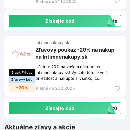
Platné do 31.12.2025
neuniknú žiadne novinky, zľavy ani
exkluzívne ponuky.
Získajte kód
exte
Intimnenakupy.sk
Zľavový poukaz -20% na nákup
na Intimnenakupy.sk
Ušetrite 20% na vašom nákupe na
Intimnenakupy.sk! Využite túto skvelú
Black Friday
príležitosť a nakúpte si všetko, čo
Zľavový kód
potrebujete za výhodnejšie ceny.
-20%
Platné do 2.12.2025
Získajte kód
CK20
Aktuálne zľavy a akcie