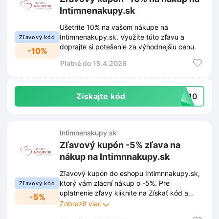
Intimnenakupy.sk
Ušetrite 10% na vašom nákupe na
Intimnenakupy.sk. Využite túto zľavu a
Zľavový kód
doprajte si potešenie za výhodnejšiu cenu.
-10%
Platné do 15.4.2026
Získajte kód
MO10
Intimnenakupy.sk
Zľavový kupón -5% zľava na
nákup na Intimnnakupy.sk
Zľavový kupón do eshopu Intimnnakupy.sk,
ktorý vám zlacní nákup o -5%. Pre
Zľavový kód
uplatnenie zľavy kliknite na Získať kód a
-5%
prihláste sa k newsletteru prostredníctvom
Zobraziť viac
vyskakovacieho okna. Vďaka tomu Vám