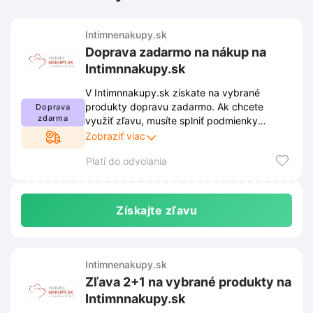
Intimnenakupy.sk
Doprava zadarmo na nákup na
Intimnnakupy.sk
V Intimnnakupy.sk získate na vybrané
produkty dopravu zadarmo. Ak chcete
Doprava
zdarma
využiť zľavu, musíte splniť podmienky
stanovené obchodom. Tieto podmienky sú
Zobraziť viac
uverejnené na webovej stránke obchodu a
Platí do odvolania
môžu sa priebežne meniť.
Získajte zľavu
Intimnenakupy.sk
Zľava 2+1 na vybrané produkty na
Intimnnakupy.sk