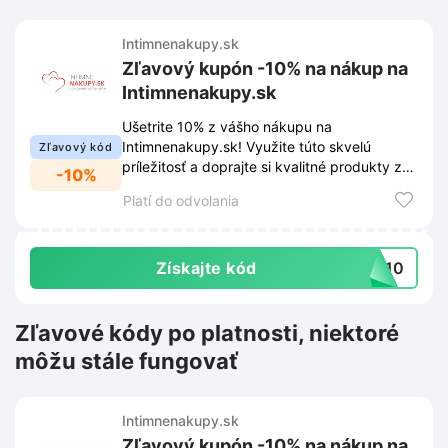
Intimnenakupy.sk
Zľavový kupón -10% na nákup na
Intimnenakupy.sk
Ušetrite 10% z vášho nákupu na
Intimnenakupy.sk! Využite túto skvelú
Zľavový kód
príležitosť a doprajte si kvalitné produkty za
-10%
výhodnejšiu cenu.
Platí do odvolania
Získajte kód
MO10
Zľavové kódy po platnosti, niektoré
môžu stále fungovať
Intimnenakupy.sk
Zľavový kupón -10% na nákup na