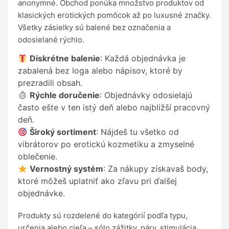
anonymné. Obchod ponúka množstvo produktov od
klasických erotických pomôcok až po luxusné značky.
Všetky zásielky sú balené bez označenia a
odosielané rýchlo.
Diskrétne balenie
: Každá objednávka je
zabalená bez loga alebo nápisov, ktoré by
prezradili obsah.
Rýchle doručenie
: Objednávky odosielajú
často ešte v ten istý deň alebo najbližší pracovný
deň.
Široký sortiment
: Nájdeš tu všetko od
vibrátorov po erotickú kozmetiku a zmyselné
oblečenie.
Vernostný systém
: Za nákupy získavaš body,
ktoré môžeš uplatniť ako zľavu pri ďalšej
objednávke.
Produkty sú rozdelené do kategórií podľa typu,
určenia alebo cieľa – sólo zážitky, páry, stimulácia,