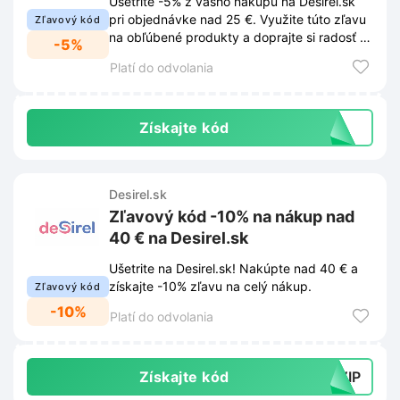
Ušetrite -5% z vášho nákupu na Desirel.sk
pri objednávke nad 25 €. Využite túto zľavu
Zľavový kód
na obľúbené produkty a doprajte si radosť z
-5%
výhodného nákupu.
Platí do odvolania
Získajte kód
Desirel.sk
Zľavový kód -10% na nákup nad
40 € na Desirel.sk
Ušetrite na Desirel.sk! Nakúpte nad 40 € a
získajte -10% zľavu na celý nákup.
Zľavový kód
-10%
Platí do odvolania
Získajte kód
LVIP