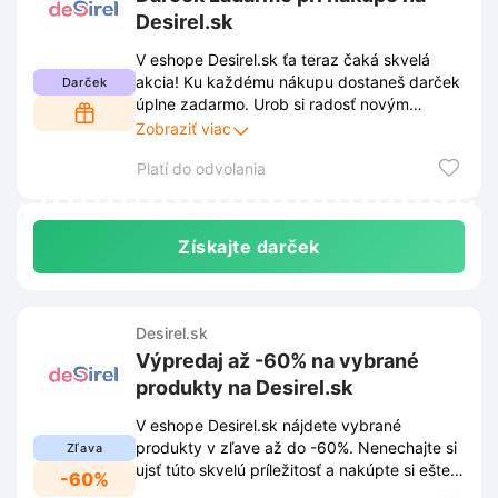
Desirel.sk
V eshope Desirel.sk ťa teraz čaká skvelá
akcia! Ku každému nákupu dostaneš darček
Darček
úplne zadarmo. Urob si radosť novým
kúskom a nechaj sa prekvapiť milým
Zobraziť viac
bonusom.
Platí do odvolania
Získajte darček
Desirel.sk
Výpredaj až -60% na vybrané
produkty na Desirel.sk
V eshope Desirel.sk nájdete vybrané
produkty v zľave až do -60%. Nenechajte si
Zľava
ujsť túto skvelú príležitosť a nakúpte si ešte
-60%
dnes za výhodné ceny.