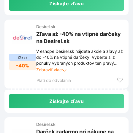
Získajte zľavu
Desirel.sk
Zľava až -40% na vtipné darčeky
na Desirel.sk
V eshope Desirel.sk nájdete akcie a zľavy až
do -40% na vtipné darčeky. Vyberte si z
Zľava
ponuky vybraných produktov ten pravý
-40%
darček a potešte svojich blízkych za skvelú
Zobraziť viac
cenu.
Platí do odvolania
Získajte zľavu
Desirel.sk
Darček zadarmo pri nákupe na