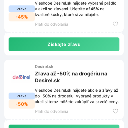
V eshope Desirel.sk nájdete vybrané prádlo
v akcii so zľavami. Ušetrite až45% na
Zľava
kvalitné kúsky, ktoré si zamilujete.
-45%
Platí do odvolania
Získajte zľavu
Desirel.sk
Zľava až -50% na drogériu na
Desirel.sk
V eshope Desirel.sk nájdete akcie a zľavy až
do -50% na drogériu. Vybrané produkty v
Zľava
akcii si teraz môžete zakúpiť za skvelé ceny.
-50%
Platí do odvolania