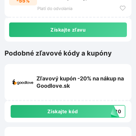
-55%
spríjemnia chvíle.
Platí do odvolania
Získajte zľavu
Podobné zľavové kódy a kupóny
Zľavový kupón -20% na nákup na
Goodlove.sk
Získajte kód
TO20