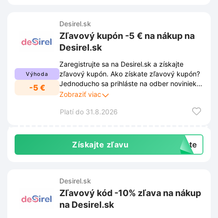
Desirel.sk
Zľavový kupón -5 € na nákup na
Desirel.sk
Zaregistrujte sa na Desirel.sk a získajte
zľavový kupón. Ako získate zľavový kupón?
Výhoda
Jednoducho sa prihláste na odber noviniek a
-5 €
my vám pošleme kupón na 5 € zľavu na váš
Zobraziť viac
prvý nákup. Kupón nájdete vo svojej e-
Platí do 31.8.2026
mailovej schránke po úspešnej registrácii.
Užite si výhodné nakupovanie na Desirel.sk!
Získajte zľavu
exte
Desirel.sk
Zľavový kód -10% zľava na nákup
na Desirel.sk