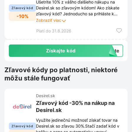
Ušetrite 10% z vášho ďalšieho nákupu na
Desirel.sk so zľavovým kódom! Ako získate
Zľavový kód
zľavový kód? Jednoducho sa prihláste k
-10%
odberu newslettera v spodnej časti stránky
Zobraziť viac
Desirel.sk a zľava je vaša. Okrem zľavy
Platí do 31.8.2026
získate aj exkluzívny prístup k najnovším
trendom, produktovým novinkám a
špeciálnym akciám.
Získajte kód
exte
Zľavové kódy po platnosti, niektoré
môžu stále fungovať
Desirel.sk
Zľavový kód -30% na nákup na
Desirel.sk
Využite jedinečnú možnosť získať tovar na
Desirel.sk so zľavou 30%.Stačí zadať kód v
Zľavový kód
košíku a cena sa automaticky upraví.