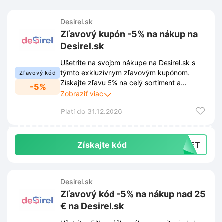
Desirel.sk
Zľavový kupón -5% na nákup na
Desirel.sk
Ušetrite na svojom nákupe na Desirel.sk s
týmto exkluzívnym zľavovým kupónom.
Zľavový kód
Získajte zľavu 5% na celý sortiment a
-5%
doprajte si vytúžené kúsky za výhodnejšiu
Zobraziť viac
cenu.
Platí do 31.12.2026
Získajte kód
DNET
Desirel.sk
Zľavový kód -5% na nákup nad 25
€ na Desirel.sk