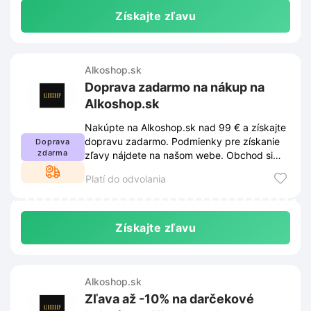
Získajte zľavu
Alkoshop.sk
Doprava zadarmo na nákup na
Alkoshop.sk
Nakúpte na Alkoshop.sk nad 99 € a získajte
dopravu zadarmo. Podmienky pre získanie
Doprava
zdarma
zľavy nájdete na našom webe. Obchod si
vyhradzuje právo na zmenu týchto
Platí do odvolania
podmienok.
Získajte zľavu
Alkoshop.sk
Zľava až -10% na darčekové