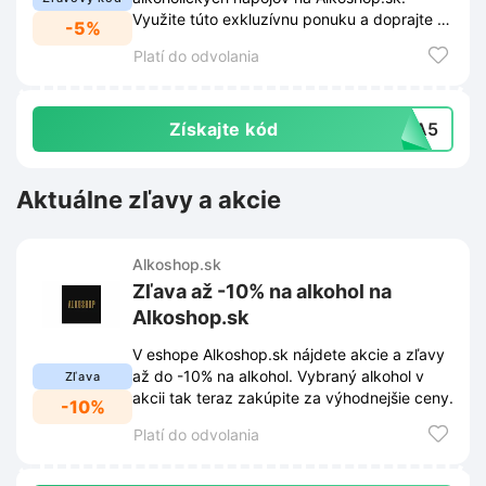
Využite túto exkluzívnu ponuku a doprajte si
-5%
kvalitný alkohol za výhodnejšiu cenu.
Platí do odvolania
Získajte kód
RMA5
Aktuálne zľavy a akcie
Alkoshop.sk
Zľava až -10% na alkohol na
Alkoshop.sk
V eshope Alkoshop.sk nájdete akcie a zľavy
až do -10% na alkohol. Vybraný alkohol v
Zľava
akcii tak teraz zakúpite za výhodnejšie ceny.
-10%
Platí do odvolania