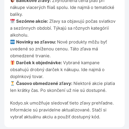
Balíčkové zľavy:
Zvýhodnená cena platí pri
nákupe viacerých fliaš spolu. Ide najmä o tematické
balíky.
Sezónne akcie:
Zľavy sa objavujú počas sviatkov
a sezónnych období. Týkajú sa rôznych kategórií
alkoholu.
Novinky so zľavou:
Nové produkty môžu byť
uvedené so zníženou cenou. Táto zľava má
obmedzené trvanie.
Darček k objednávke:
Vybrané kampane
obsahujú drobný darček k nákupu. Ide najmä o
doplnkový tovar.
Časovo obmedzené zľavy:
Niektoré akcie platia
len krátky čas. Po skončení už nie sú dostupné.
Kodyo.sk umožňuje sledovať tieto zľavy prehľadne.
Informácie sú pravidelne aktualizované. Stačí si
vybrať aktuálnu akciu a použiť dostupný kód.