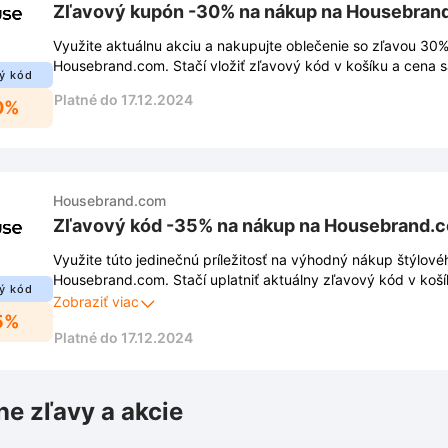
Zľavový kupón -30% na nákup na Housebran
Využite aktuálnu akciu a nakupujte oblečenie so zľavou 30
Housebrand.com. Stačí vložiť zľavový kód v košíku a cena s
ý kód
Platné do 17.12.2024
0%
Housebrand.com
Zľavový kód -35% na nákup na Housebrand.
Využite túto jedinečnú príležitosť na výhodný nákup štýlové
Housebrand.com. Stačí uplatniť aktuálny zľavový kód v koší
ý kód
na celý sortiment.
Zobraziť viac
5%
Platné do 17.12.2024
ne zľavy a akcie