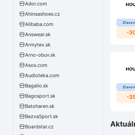
Ador.com
Ahinsashoes.cz
Zľavov
Alibaba.com
-3
Answear.sk
Armytex.sk
Arno-obuv.sk
Asos.com
Audioteka.com
Bagalio.sk
Zľavov
Bagosport.sk
-3
Batoharen.sk
BezvaSport.sk
Aktuál
Boardstar.cz