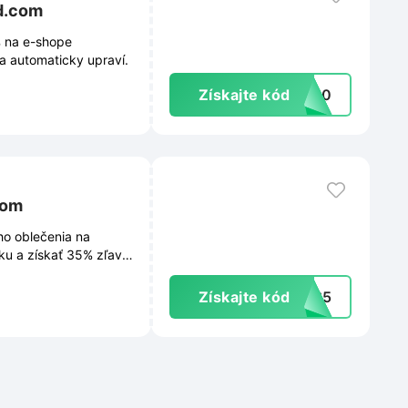
d.com
% na e-shope
a automaticky upraví.
Získajte kód
ER30
com
ho oblečenia na
ku a získať 35% zľavu
Získajte kód
ER35