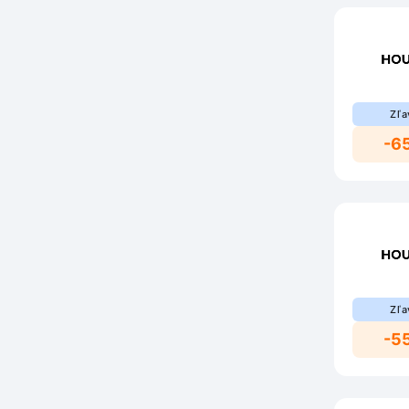
Zľa
-6
Zľa
-5