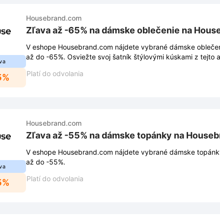
Housebrand.com
Zľava až -65% na dámske oblečenie na Hous
V eshope Housebrand.com nájdete vybrané dámske oblečen
až do -65%. Osviežte svoj šatník štýlovými kúskami z tejto 
va
Platí do odvolania
5%
Housebrand.com
Zľava až -55% na dámske topánky na House
V eshope Housebrand.com nájdete vybrané dámske topánky v
až do -55%.
va
Platí do odvolania
5%