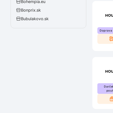
Bohempia.eu
Bonprix.sk
Bubulakovo.sk
Doprava
Darče
pou