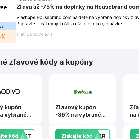
Zľava až -75% na doplnky na Housebrand.co
V eshope Housebrand.com nájdete na vybrané doplnky zľav
Pripravte si nákupný košík a ušetrite pri objednávke.
va
Platí do odvolania
5%
é zľavové kódy a kupóny
ý kupón
Zľavový kupón
Zľa
a vybrané
-35% na vybrané
na 
ty nad 79 €
produkty nad 75 €
na 
ivo.sk
na Eobuv.sk
jte kód
LAST
Získajte kód
MMER
Z