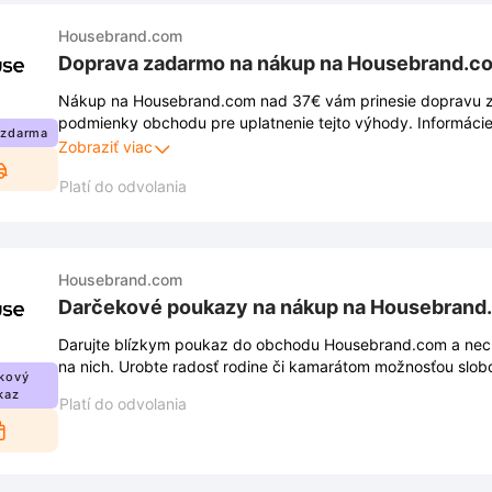
Housebrand.com
Doprava zadarmo na nákup na Housebrand.c
Nákup na Housebrand.com nad 37€ vám prinesie dopravu z
podmienky obchodu pre uplatnenie tejto výhody. Informáci
 zdarma
stránke a môžu sa meniť.
Zobraziť viac
Platí do odvolania
Housebrand.com
Darčekové poukazy na nákup na Housebrand
Darujte blízkym poukaz do obchodu Housebrand.com a nec
na nich. Urobte radosť rodine či kamarátom možnosťou slo
kový
ich vkusu.
kaz
Platí do odvolania