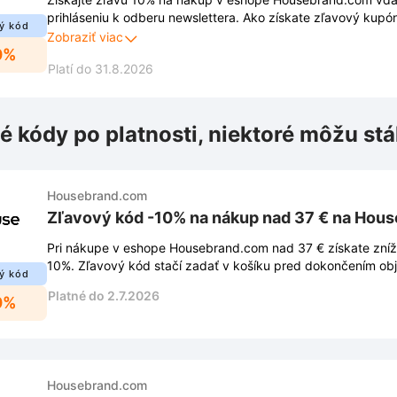
prihláseniu k odberu newslettera. Ako získate zľavový kupón
ý kód
mailovú adresu v spodnej časti stránky a zľava bude vaša.
Zobraziť viac
0%
nákupu získate aj exkluzívny prístup k novinkám, trendom 
Platí do 31.8.2026
Využite túto možnosť a nakupujte oblečenie ešte výhodnejši
é kódy po platnosti, niektoré môžu stá
Housebrand.com
Zľavový kód -10% na nákup nad 37 € na Hou
Pri nákupe v eshope Housebrand.com nad 37 € získate zníž
10%. Zľavový kód stačí zadať v košíku pred dokončením ob
ý kód
Platné do 2.7.2026
0%
Housebrand.com