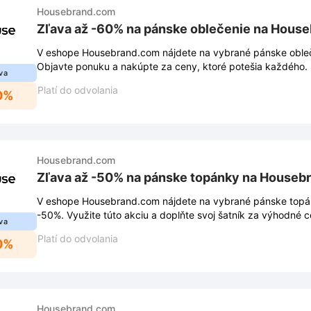
Housebrand.com
Zľava až -60% na pánske oblečenie na Hous
V eshope Housebrand.com nájdete na vybrané pánske obleč
Objavte ponuku a nakúpte za ceny, ktoré potešia každého.
va
Platí do odvolania
0%
Housebrand.com
Zľava až -50% na pánske topánky na Houseb
V eshope Housebrand.com nájdete na vybrané pánske topá
-50%. Využite túto akciu a doplňte svoj šatník za výhodné c
va
Platí do odvolania
0%
Housebrand.com