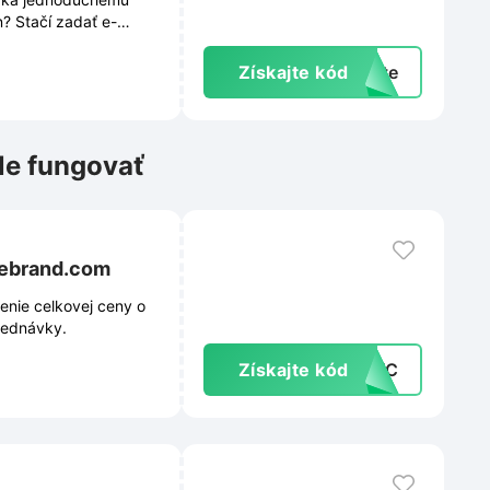
? Stačí zadať e-
 Okrem výhodnejšieho
a špeciálnym akciám.
Získajte kód
exte
e.
le fungovať
sebrand.com
enie celkovej ceny o
jednávky.
Získajte kód
G8TC