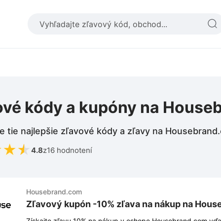
ové kódy a kupóny na House
e tie najlepšie zľavové kódy a zľavy na Housebrand
★
★
★
4.8
z
16 hodnotení
Housebrand.com
Zľavový kupón -10% zľava na nákup na Hous
Získajte zľavu 10% na nákup v eshope Housebrand.com v