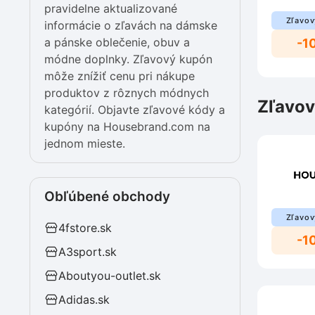
pravidelne aktualizované
Zľavov
informácie o zľavách na dámske
a pánske oblečenie, obuv a
-1
módne doplnky. Zľavový kupón
môže znížiť cenu pri nákupe
produktov z rôznych módnych
Zľavov
kategórií. Objavte zľavové kódy a
kupóny na Housebrand.com na
jednom mieste.
Obľúbené obchody
Zľavov
4fstore.sk
-1
A3sport.sk
Aboutyou-outlet.sk
Adidas.sk