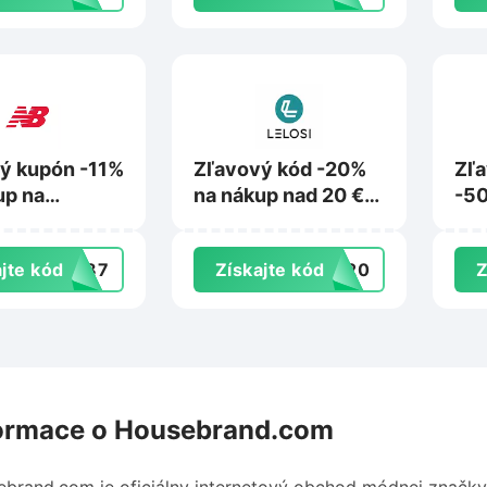
ý kupón -11%
Zľavový kód -20%
Zľ
up na
na nákup nad 20 €
-50
ance.sk
na Lelosi.sk
pro
kúp
jte kód
PW87
Získajte kód
RA20
Z
na 
ormace o Housebrand.com