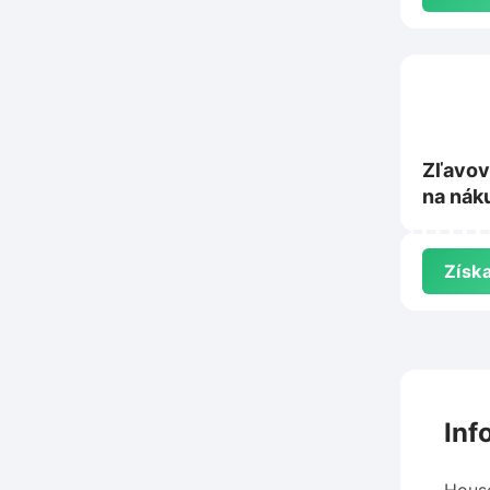
Zľavov
na nák
NewBal
Získa
Inf