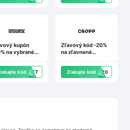
Vivantis.sk
avový kupón
Zľavový kód -20%
% na vybrané
na zľavnené
dukty adidas pri
produkty pri kúpe
e min. 2 kusov
min. 5 kusov na
ískajte kód
CRET
Získajte kód
RA20
Answear.sk
Cropp.com