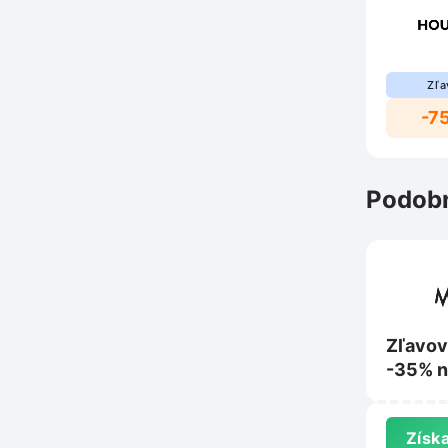
Zľa
-7
Podobn
Zľavov
-35% n
produk
na Mod
Získa