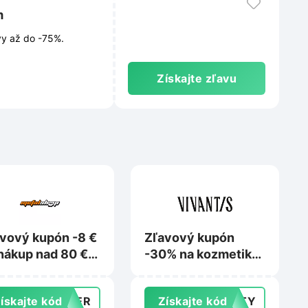
m
y až do -75%.
Získajte zľavu
vový kupón -8 €
Zľavový kupón
nákup nad 80 €
-30% na kozmetiku
Metalshop.sk
L’Oréal Paris,
Garnier, Maybelline
ískajte kód
MMER
Získajte kód
AUTY
alebo Mixa na