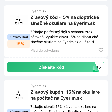
Eyerim.sk
Zľavový kód -15% na dioptrické
slnečné okuliare na Eyerim.sk
Získajte perfektný štýl a ochranu zraku
zároveň! Využite zľavu 15% na dioptrické
Zľavový kód
slnečné okuliare na Eyerim.sk a užite si
-15%
slnečné dni s perfektným videním.
Platí do odvolania
Získajte kód
UN15
Eyerim.sk
Zľavový kupón -15% na okuliare
na počítač na Eyerim.sk
Získajte skvelú 15% zľavu na okuliare na
počítač na Eyerim.sk! Ušetrite pri nákupe a
Zľavový kód