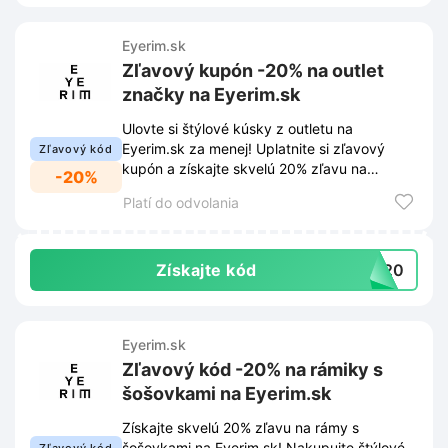
Eyerim.sk
Zľavový kupón -20% na outlet
značky na Eyerim.sk
Ulovte si štýlové kúsky z outletu na
Eyerim.sk za menej! Uplatnite si zľavový
Zľavový kód
kupón a získajte skvelú 20% zľavu na
-20%
vybrané značkové okuliare.
Platí do odvolania
Získajte kód
UT20
Eyerim.sk
Zľavový kód -20% na rámiky s
šošovkami na Eyerim.sk
Získajte skvelú 20% zľavu na rámy s
šošovkami na Eyerim.sk! Nakupujte štýlové