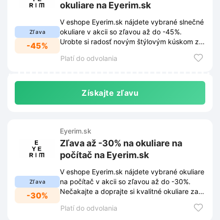
okuliare na Eyerim.sk
V eshope Eyerim.sk nájdete vybrané slnečné
okuliare v akcii so zľavou až do -45%.
Zľava
Urobte si radosť novým štýlovým kúskom za
-45%
skvelú cenu.
Platí do odvolania
Získajte zľavu
Eyerim.sk
Zľava až -30% na okuliare na
počítač na Eyerim.sk
V eshope Eyerim.sk nájdete vybrané okuliare
na počítač v akcii so zľavou až do -30%.
Zľava
Nečakajte a doprajte si kvalitné okuliare za
-30%
skvelé ceny!
Platí do odvolania