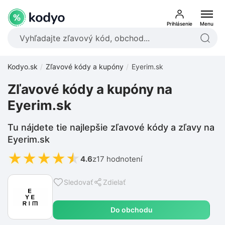
Prihlásenie
Menu
Kodyo.sk
Zľavové kódy a kupóny
Eyerim.sk
Zľavové kódy a kupóny na
Eyerim.sk
Tu nájdete tie najlepšie zľavové kódy a zľavy na
Eyerim.sk
★
★
★
★
★
4.6
z
17 hodnotení
Sledovať
Zdielať
Do obchodu