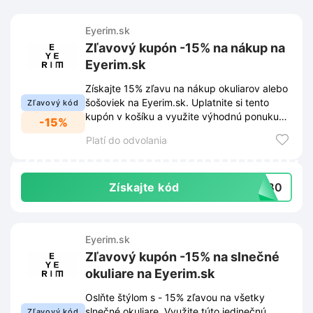
Eyerim.sk
Zľavový kupón -15% na nákup na
Eyerim.sk
Získajte 15% zľavu na nákup okuliarov alebo
šošoviek na Eyerim.sk. Uplatnite si tento
Zľavový kód
kupón v košíku a využite výhodnú ponuku
-15%
ešte dnes.
Platí do odvolania
Získajte kód
3FB0
Eyerim.sk
Zľavový kupón -15% na slnečné
okuliare na Eyerim.sk
Oslňte štýlom s - 15% zľavou na všetky
slnečné okuliare. Využite túto jedinečnú
Zľavový kód