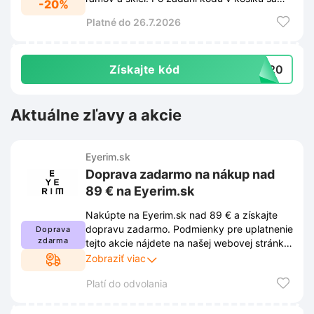
-20%
cena automaticky zníži o 20%.
Platné do 26.7.2026
Získajte kód
ST20
Aktuálne zľavy a akcie
Eyerim.sk
Doprava zadarmo na nákup nad
89 € na Eyerim.sk
Nakúpte na Eyerim.sk nad 89 € a získajte
dopravu zadarmo. Podmienky pre uplatnenie
Doprava
zdarma
tejto akcie nájdete na našej webovej stránke.
Obchod si vyhradzuje právo podmienky
Zobraziť viac
meniť.
Platí do odvolania