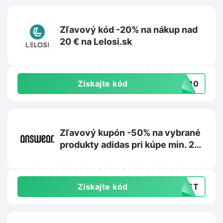
Zľavový kód -20% na nákup nad
20 € na Lelosi.sk
Získajte kód
RA20
Zľavový kupón -50% na vybrané
produkty adidas pri kúpe min. 2
kusov na Answear.sk
Získajte kód
CRET