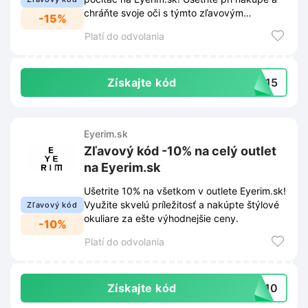
chráňte svoje oči s týmto zľavovým
-15%
kupónom.
Platí do odvolania
Získajte kód
BL15
Eyerim.sk
Zľavový kód -10% na celý outlet
na Eyerim.sk
Ušetrite 10% na všetkom v outlete Eyerim.sk!
Využite skvelú príležitosť a nakúpte štýlové
Zľavový kód
okuliare za ešte výhodnejšie ceny.
-10%
Platí do odvolania
Získajte kód
UT10