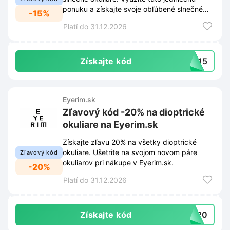
ponuku a získajte svoje obľúbené slnečné
-15%
okuliare za výhodnejšiu cenu.
Platí do 31.12.2026
Získajte kód
SK15
Eyerim.sk
Zľavový kód -20% na dioptrické
okuliare na Eyerim.sk
Získajte zľavu 20% na všetky dioptrické
okuliare. Ušetrite na svojom novom páre
Zľavový kód
okuliarov pri nákupe v Eyerim.sk.
-20%
Platí do 31.12.2026
Získajte kód
SK20