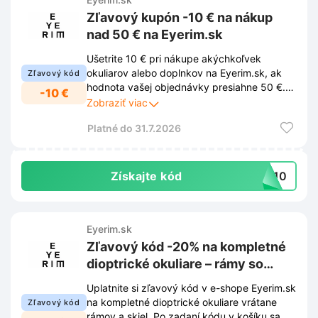
Zľavový kupón -10 € na nákup
nad 50 € na Eyerim.sk
Ušetrite 10 € pri nákupe akýchkoľvek
okuliarov alebo doplnkov na Eyerim.sk, ak
Zľavový kód
hodnota vašej objednávky presiahne 50 €.
-10 €
Stačí v košíku zadať tento zľavový kupón a
Zobraziť viac
celková cena sa vám automaticky zníži.
Platné do 31.7.2026
Získajte kód
BR10
Eyerim.sk
Zľavový kód -20% na kompletné
dioptrické okuliare – rámy so
sklami na Eyerim.sk
Uplatnite si zľavový kód v e-shope Eyerim.sk
na kompletné dioptrické okuliare vrátane
Zľavový kód
rámov a skiel. Po zadaní kódu v košíku sa