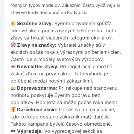
rôznych typov modelov. Zákazníci často využívajú aj
zľavové kódy dostupné na Kodyo.sk.
Sezónne zľavy:
Eyerim pravidelne spúšťa
cenové akcie počas rôznych sezón roka. Tieto
zľavy sa týkajú viacerých kategórií okuliarov.
Zľavy na značky:
Vybrané značky sú v
akciách počas roka s výraznými zníženiami cien.
Často ide o modely svetových výrobcov.
Newsletter zľavy:
Pri registrácii je možné
získať zľavu na prvý nákup. Táto výhoda je
obľúbená medzi novými zákazníkmi.
Doprava zdarma:
Pri nákupe nad stanovenú
hodnotu poskytuje Eyerim dopravu bez
poplatkov. Hodnota sa môže počas roka meniť.
Darčekové akcie:
Občas sa objavujú akcie,
kde ku kúpe dostane zákazník malý darček.
Takéto kampane bývajú časovo obmedzené.
Výpredaje:
Vo výpredajovej sekcii sa