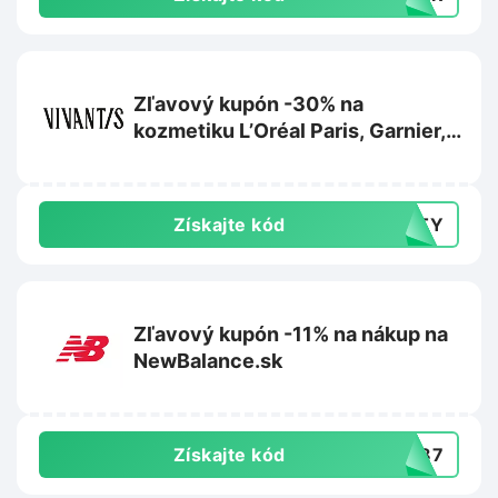
Zľavový kupón -30% na
kozmetiku L’Oréal Paris, Garnier,
Maybelline alebo Mixa na
Vivantis.sk
Získajte kód
AUTY
Zľavový kupón -11% na nákup na
NewBalance.sk
Získajte kód
PW87