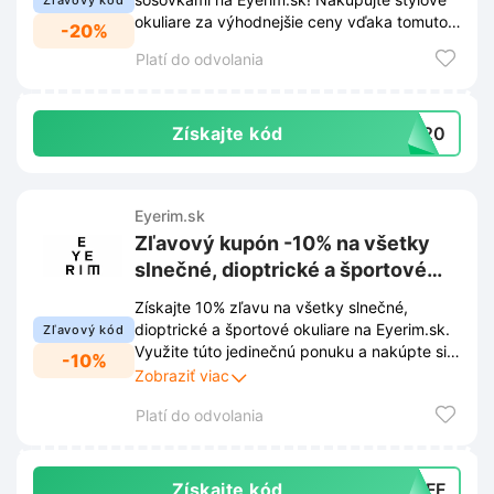
Zľavový kód
okuliare za výhodnejšie ceny vďaka tomuto
-20%
zľavovému kódu.
Platí do odvolania
Získajte kód
EE20
Eyerim.sk
Zľavový kupón -10% na všetky
slnečné, dioptrické a športové
okuliare na Eyerim.sk
Získajte 10% zľavu na všetky slnečné,
dioptrické a športové okuliare na Eyerim.sk.
Zľavový kód
Využite túto jedinečnú ponuku a nakúpte si
-10%
nové okuliare za výhodnejšiu cenu!
Zobraziť viac
Platí do odvolania
Získajte kód
0OFF