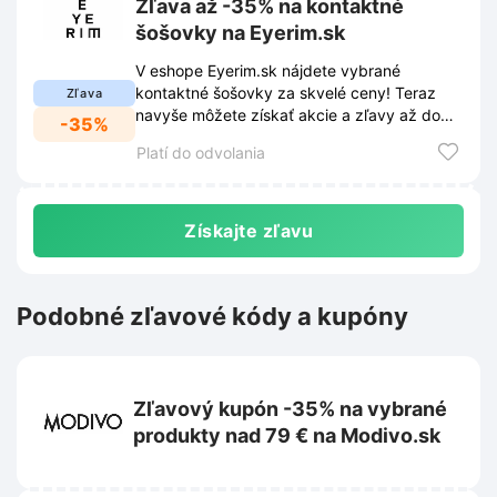
Zľava až -35% na kontaktné
šošovky na Eyerim.sk
V eshope Eyerim.sk nájdete vybrané
kontaktné šošovky za skvelé ceny! Teraz
Zľava
navyše môžete získať akcie a zľavy až do
-35%
-35% na kontaktné šošovky v akcii.
Platí do odvolania
Získajte zľavu
Podobné zľavové kódy a kupóny
Zľavový kupón -35% na vybrané
produkty nad 79 € na Modivo.sk