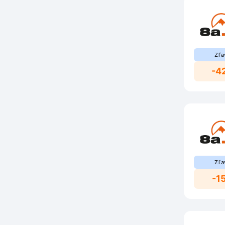
Zľa
-4
Zľa
-1