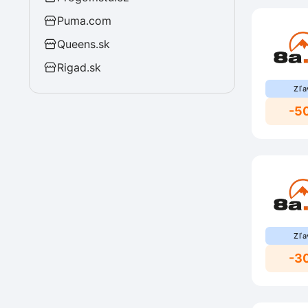
Puma.com
Queens.sk
Rigad.sk
Zľa
-5
Zľa
-3