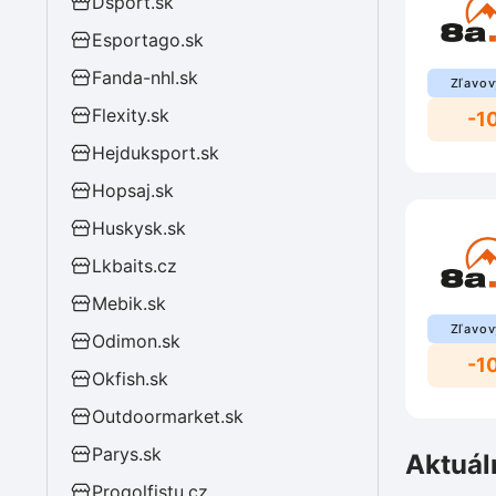
Dsport.sk
Esportago.sk
Fanda-nhl.sk
Zľavov
Flexity.sk
-1
Hejduksport.sk
Hopsaj.sk
Huskysk.sk
Lkbaits.cz
Mebik.sk
Zľavov
Odimon.sk
-1
Okfish.sk
Outdoormarket.sk
Parys.sk
Aktuál
Progolfistu.cz