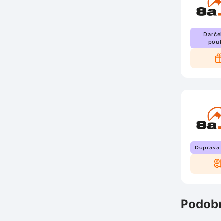
Darče
pou
Doprava
Podobn