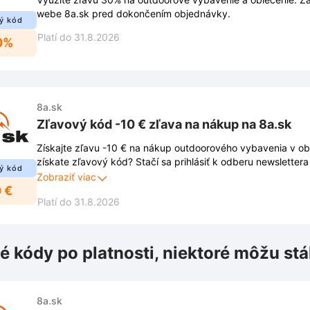
webe 8a.sk pred dokončením objednávky.
ý kód
Platí do 31.8.2026
0%
8a.sk
Zľavový kód -10 € zľava na nákup na 8a.sk
Získajte zľavu -10 € na nákup outdoorového vybavenia v o
získate zľavový kód? Stačí sa prihlásiť k odberu newsletter
ý kód
okno priamo na stránke. Vďaka registrácii už nepremeškáte 
Zobraziť viac
 €
ani exkluzívne ponuky.
Platí do 31.8.2026
é kódy po platnosti, niektoré môžu stá
8a.sk