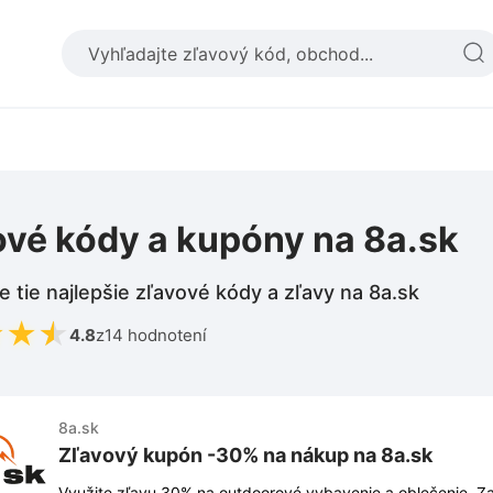
ové kódy a kupóny na 8a.sk
e tie najlepšie zľavové kódy a zľavy na 8a.sk
★
★
★
4.8
z
14 hodnotení
8a.sk
Zľavový kupón -30% na nákup na 8a.sk
Využite zľavu 30% na outdoorové vybavenie a oblečenie. Za