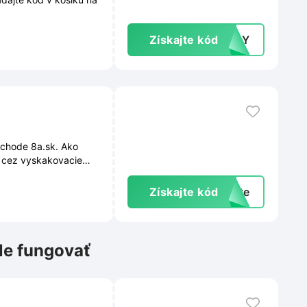
Získajte kód
IDAY
bchode 8a.sk. Ako
a cez vyskakovacie
žiadne novinky, zľavy
Získajte kód
exte
le fungovať