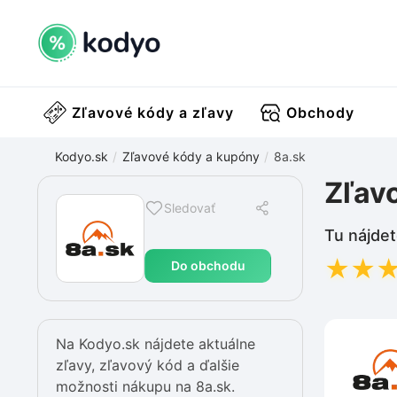
Zľavové kódy a zľavy
Obchody
Kodyo.sk
Zľavové kódy a kupóny
8a.sk
Zľav
Sledovať
Tu nájdet
★
★
Do obchodu
Na Kodyo.sk nájdete aktuálne
zľavy, zľavový kód a ďalšie
možnosti nákupu na 8a.sk.