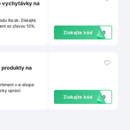
é vychytávky na
du 8a.sk. Získajte
ent so zľavou 10%.
Získajte kód
OR10
 produkty na
rtiment v e-shope
cky upraví.
Získajte kód
ER10