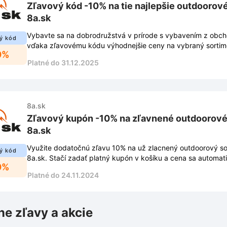
Zľavový kód -10% na tie najlepšie outdoorov
8a.sk
Vybavte sa na dobrodružstvá v prírode s vybavením z obcho
ý kód
vďaka zľavovému kódu výhodnejšie ceny na vybraný sortim
0%
Platné do 31.12.2025
8a.sk
Zľavový kupón -10% na zľavnené outdoorové
8a.sk
Využite dodatočnú zľavu 10% na už zlacnený outdoorový so
ý kód
8a.sk. Stačí zadať platný kupón v košíku a cena sa automati
0%
Platné do 24.11.2024
ne zľavy a akcie