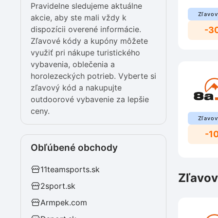
Pravidelne sledujeme aktuálne
Zľavov
akcie, aby ste mali vždy k
dispozícii overené informácie.
-3
Zľavové kódy a kupóny môžete
využiť pri nákupe turistického
vybavenia, oblečenia a
horolezeckých potrieb. Vyberte si
zľavový kód a nakupujte
outdoorové vybavenie za lepšie
ceny.
Zľavov
-10
Obľúbené obchody
11teamsports.sk
Zľavov
2sport.sk
Armpek.com