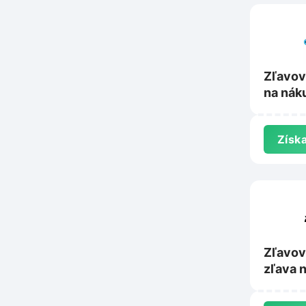
Zľavov
na nák
Huskys
Získa
Zľavov
zľava 
Dsport