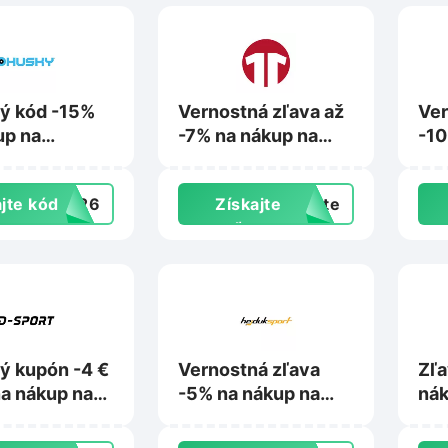
ý kód -15%
Vernostná zľava až
Ver
up na
-7% na nákup na
-10
k.sk
11teamsports.sk
Rig
jte kód
RA26
Získajte
exte
zľavu
ý kupón -4 €
Vernostná zľava
Zľa
na nákup na
-5% na nákup na
nák
.sk
Hejduksport.sk