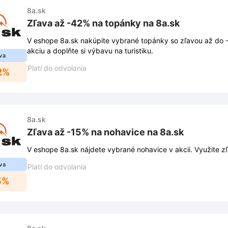
8a.sk
Zľava až -42% na topánky na 8a.sk
V eshope 8a.sk nakúpite vybrané topánky so zľavou až do -
akciu a doplňte si výbavu na turistiku.
va
Platí do odvolania
2%
8a.sk
Zľava až -15% na nohavice na 8a.sk
V eshope 8a.sk nájdete vybrané nohavice v akcii. Využite z
va
Platí do odvolania
5%