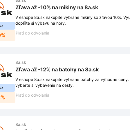
8a.sk
Zľava až -10% na mikiny na 8a.sk
V eshope 8a.sk nakúpite vybrané mikiny so zľavou 10%. Využ
doplňte si výbavu na hory.
va
Platí do odvolania
0%
8a.sk
Zľava až -12% na batohy na 8a.sk
V eshope 8a.sk nakúpite vybrané batohy za výhodné ceny. 
vyberte si vybavenie na cesty.
va
Platí do odvolania
2%
8a.sk