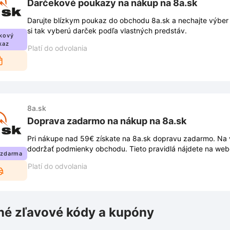
Darčekové poukazy na nákup na 8a.sk
Darujte blízkym poukaz do obchodu 8a.sk a nechajte výber
si tak vyberú darček podľa vlastných predstáv.
kový
kaz
Platí do odvolania
8a.sk
Doprava zadarmo na nákup na 8a.sk
Pri nákupe nad 59€ získate na 8a.sk dopravu zadarmo. Na v
dodržať podmienky obchodu. Tieto pravidlá nájdete na web
 zdarma
Platí do odvolania
é zľavové kódy a kupóny