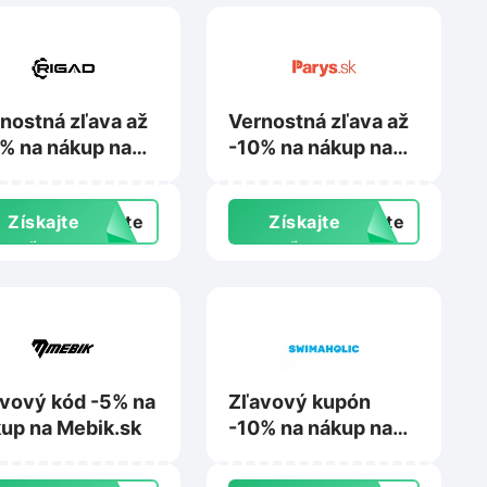
nostná zľava až
Vernostná zľava až
% na nákup na
-10% na nákup na
ad.sk
Parys.sk
Získajte
exte
Získajte
exte
zľavu
zľavu
vový kód -5% na
Zľavový kupón
up na Mebik.sk
-10% na nákup na
Swimaholic.sk