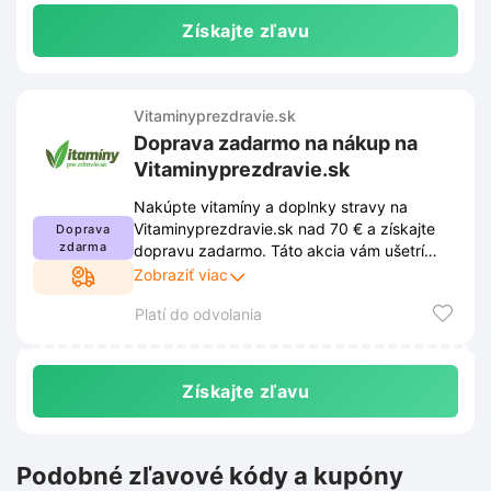
Získajte zľavu
Vitaminyprezdravie.sk
Doprava zadarmo na nákup na
Vitaminyprezdravie.sk
Nakúpte vitamíny a doplnky stravy na
Vitaminyprezdravie.sk nad 70 € a získajte
Doprava
zdarma
dopravu zadarmo. Táto akcia vám ušetrí
peniaze pri nákupe pre vaše zdravie. Pre
Zobraziť viac
uplatnenie akcie je potrebné splniť
Platí do odvolania
podmienky obchodu, ktoré nájdete na
našom webe.
Získajte zľavu
Podobné zľavové kódy a kupóny