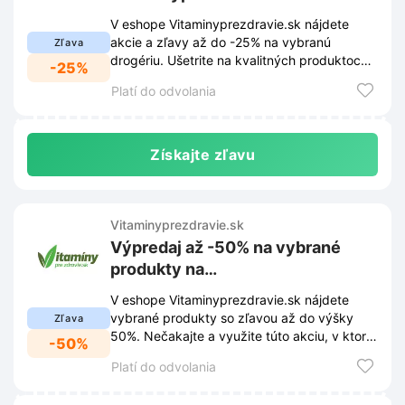
V eshope Vitaminyprezdravie.sk nájdete
akcie a zľavy až do -25% na vybranú
Zľava
drogériu. Ušetrite na kvalitných produktoch
-25%
pre zdravie a krásu už teraz!
Platí do odvolania
Získajte zľavu
Vitaminyprezdravie.sk
Výpredaj až -50% na vybrané
produkty na
Vitaminyprezdravie.sk
V eshope Vitaminyprezdravie.sk nájdete
vybrané produkty so zľavou až do výšky
Zľava
50%. Nečakajte a využite túto akciu, v ktorej
-50%
ušetríte nemalé peniaze.
Platí do odvolania