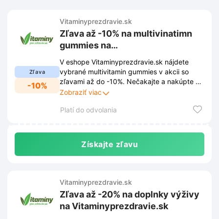
Vitaminyprezdravie.sk
Zľava až -10% na multivinatimn
gummies na
Vitaminyprezdravie.sk
V eshope Vitaminyprezdravie.sk nájdete
vybrané multivitamin gummies v akcii so
Zľava
zľavami až do -10%. Nečakajte a nakúpte si
-10%
obľúbené vitamíny ešte dnes za skvelé ceny!
Zobraziť viac
Platí do odvolania
Získajte zľavu
Vitaminyprezdravie.sk
Zľava až -20% na doplnky výživy
na Vitaminyprezdravie.sk