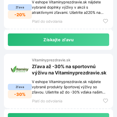
V eshope Vitaminyprezdravie.sk nájdete
vybrané doplnky výživy v akcii s
Zľava
atraktívnymi zľavami. Ušetrite až20% na
-20%
produkty, ktoré podporia vaše zdravie a
Platí do odvolania
vitalitu!
Získajte zľavu
Vitaminyprezdravie.sk
Zľava až -30% na sportovnú
výživu na Vitaminyprezdravie.sk
V eshope Vitaminyprezdravie.sk nájdete
vybrané produkty športovej výživy so
Zľava
zľavou. Ušetrite až do -30% vďaka našim
-30%
akčným ponukám.
Platí do odvolania